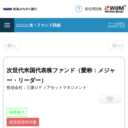
投信用語集
データ基準日
ファンド詳細
ファンド一覧
＞
2026年7月末
前へ
次へ
次世代米国代表株ファンド（愛称：メジャ
ー・リーダー）
投信会社：三菱ＵＦＪアセットマネジメント
国際株式
成長投資枠対象