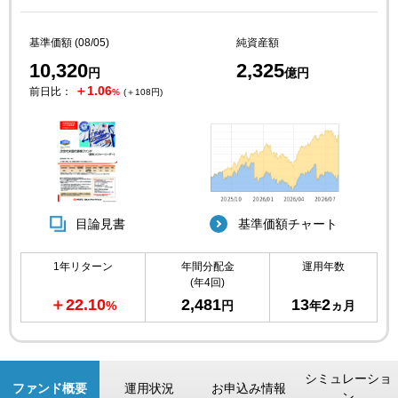
基準価額 (08/05)
純資産額
10,320
2,325
円
億円
＋1.06
前日比：
%
(＋108円)
目論見書
基準価額チャート
1年リターン
年間分配金
運用年数
(年4回)
＋22.10
2,481
13
2
%
円
年
ヵ月
シミュレーショ
ファンド概要
運用状況
お申込み情報
ン