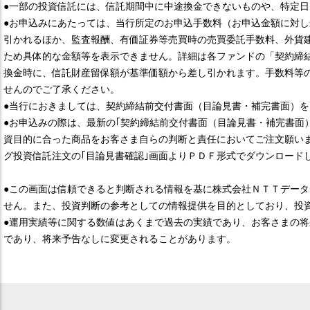
●一部の投資信託には、信託期間中に中途換金できないものや、特定
●お申込みにあたっては、当行所定のお申込手数料（お申込金額に対し
引かれるほか、監査報酬、有価証券等売買時の売買委託手数料、外貨
ため具体的な金額等を表示できません。詳細は各ファンドの「契約締結
換金時に、信託財産留保額が基準価額から差し引かれます。手数料等
せんのでご了承ください。
●当行におきましては、契約締結前交付書面（目論見書・補完書面）を
●お申込みの際は、最新の｢契約締結前交付書面（目論見書・補完書面
資目的に合った商品をお客さま自らの判断と責任においてご注文願いま
グ投資信託注文の｢目論見書確認｣画面よりＰＤＦ形式でダウンロード
●この画面は信頼できると判断される情報を基に株式会社ＮＴＴデー
せん。また、投資判断の参考としての情報提供を目的としており、投
●運用実績等に関する数値はあくまで過去の実績であり、お客さまの
であり、将来予告なしに変更されることがあります。