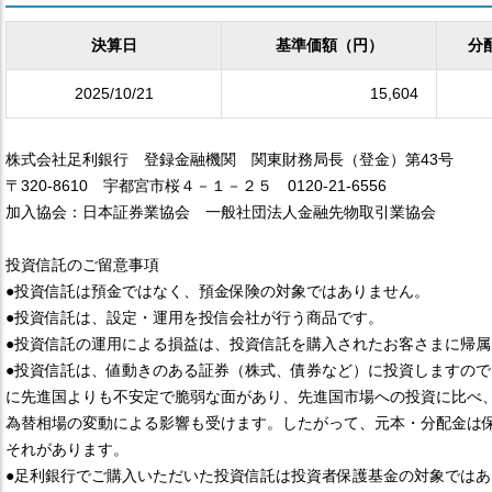
決算日
基準価額（円）
分
2025/10/21
15,604
株式会社足利銀行 登録金融機関 関東財務局長（登金）第43号
〒320-8610 宇都宮市桜４－１－２５ 0120-21-6556
加入協会：日本証券業協会 一般社団法人金融先物取引業協会
投資信託のご留意事項
●投資信託は預金ではなく、預金保険の対象ではありません。
●投資信託は、設定・運用を投信会社が行う商品です。
●投資信託の運用による損益は、投資信託を購入されたお客さまに帰属
●投資信託は、値動きのある証券（株式、債券など）に投資しますの
に先進国よりも不安定で脆弱な面があり、先進国市場への投資に比べ
為替相場の変動による影響も受けます。したがって、元本・分配金は
それがあります。
●足利銀行でご購入いただいた投資信託は投資者保護基金の対象ではあ