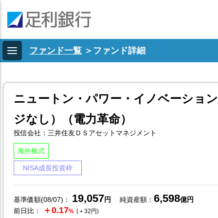
ファンド一覧
＞
ファンド詳細
ニュートン・パワー・イノベーション
ジなし）（電力革命）
投信会社：三井住友ＤＳアセットマネジメント
海外株式
NISA成長投資枠
19,057
6,598
基準価額(08/07)：
円
純資産額：
億円
＋0.17
前日比：
%
(＋32円)