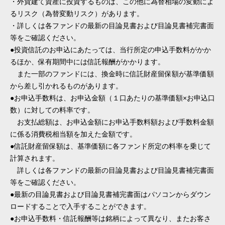
・外貨建て資産に投資するものは、この他に為替相場の変動によ
るリスク（為替変動リスク）があります。
・詳しくは各ファンドの最新の目論見書および目論見書補完書面
等をご確認ください。
●投資信託のお申込にあたっては、当行所定の申込手数料がかか
るほか、保有期間中には信託報酬がかかります。
また一部のファンドには、換金時に信託財産留保額が基準価額
から差し引かれるものがあります。
●お申込手数料は、お申込金額（１口あたりの基準価額×お申込口
数）に対しての料率です。
お支払総額は、お申込金額にお申込手数料額および手数料金額
に係る消費税相当額を加えた金額です。
●信託財産留保額は、基準価額に各ファンド所定の料率を乗じて
計算されます。
詳しくは各ファンドの最新の目論見書および目論見書補完書面
等をご確認ください。
●最新の目論見書および目論見書補完書面はパソコンからダウン
ロードすることで入手することができます。
●お申込手数料・信託報酬等は銘柄によって異なり、またお客さ