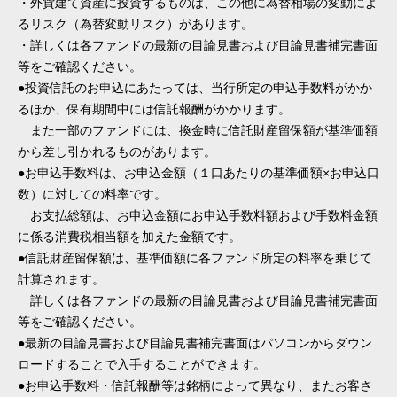
・外貨建て資産に投資するものは、この他に為替相場の変動によ
るリスク（為替変動リスク）があります。
・詳しくは各ファンドの最新の目論見書および目論見書補完書面
等をご確認ください。
●投資信託のお申込にあたっては、当行所定の申込手数料がかか
るほか、保有期間中には信託報酬がかかります。
また一部のファンドには、換金時に信託財産留保額が基準価額
から差し引かれるものがあります。
●お申込手数料は、お申込金額（１口あたりの基準価額×お申込口
数）に対しての料率です。
お支払総額は、お申込金額にお申込手数料額および手数料金額
に係る消費税相当額を加えた金額です。
●信託財産留保額は、基準価額に各ファンド所定の料率を乗じて
計算されます。
詳しくは各ファンドの最新の目論見書および目論見書補完書面
等をご確認ください。
●最新の目論見書および目論見書補完書面はパソコンからダウン
ロードすることで入手することができます。
●お申込手数料・信託報酬等は銘柄によって異なり、またお客さ