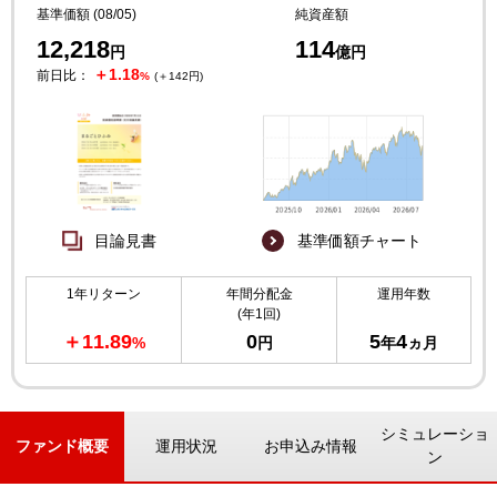
基準価額 (08/05)
純資産額
12,218
114
円
億円
＋1.18
前日比：
%
(＋142円)
目論見書
基準価額チャート
1年リターン
年間分配金
運用年数
(年1回)
＋11.89
0
5
4
%
円
年
ヵ月
シミュレーショ
ファンド概要
運用状況
お申込み情報
ン