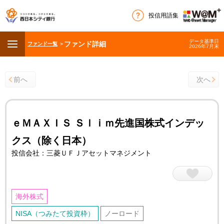
投信用語集
データ基準日
ファンド詳細
ファンド一覧
＞
2026年7月末
前へ
次へ
ｅＭＡＸＩＳ Ｓｌｉｍ先進国株式インデッ
クス（除く日本）
投信会社：三菱ＵＦＪアセットマネジメント
海外株式
NISA（つみたて投資枠）
ノーロード