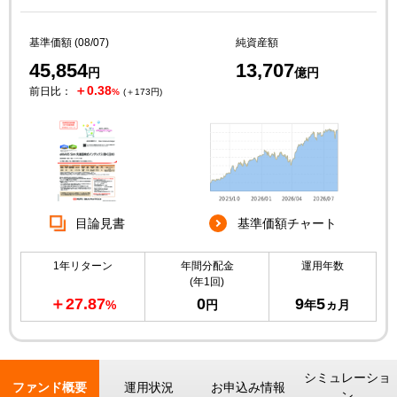
基準価額 (08/07)
純資産額
45,854
13,707
円
億円
＋0.38
前日比：
%
(＋173円)
目論見書
基準価額チャート
1年リターン
年間分配金
運用年数
(年1回)
＋27.87
0
9
5
%
円
年
ヵ月
シミュレーショ
ファンド概要
運用状況
お申込み情報
ン