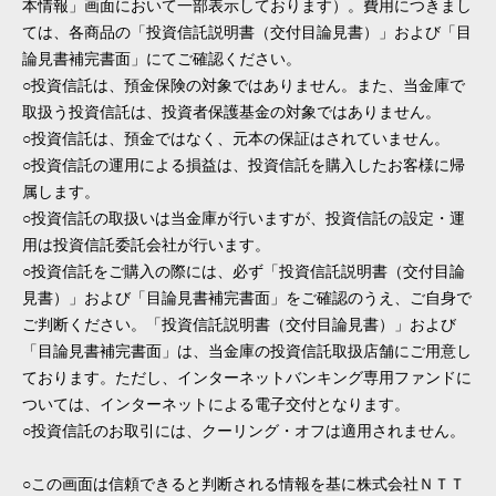
本情報」画面において一部表示しております）。費用につきまし
ては、各商品の「投資信託説明書（交付目論見書）」および「目
論見書補完書面」にてご確認ください。
○投資信託は、預金保険の対象ではありません。また、当金庫で
取扱う投資信託は、投資者保護基金の対象ではありません。
○投資信託は、預金ではなく、元本の保証はされていません。
○投資信託の運用による損益は、投資信託を購入したお客様に帰
属します。
○投資信託の取扱いは当金庫が行いますが、投資信託の設定・運
用は投資信託委託会社が行います。
○投資信託をご購入の際には、必ず「投資信託説明書（交付目論
見書）」および「目論見書補完書面」をご確認のうえ、ご自身で
ご判断ください。「投資信託説明書（交付目論見書）」および
「目論見書補完書面」は、当金庫の投資信託取扱店舗にご用意し
ております。ただし、インターネットバンキング専用ファンドに
ついては、インターネットによる電子交付となります。
○投資信託のお取引には、クーリング・オフは適用されません。
○この画面は信頼できると判断される情報を基に株式会社ＮＴＴ