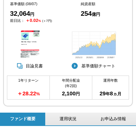
基準価額 (08/07)
純資産額
32,064
254
円
億円
＋0.02
前日比：
%
(＋7円)
目論見書
基準価額チャート
1年リターン
年間分配金
運用年数
(年2回)
＋28.22
2,100
29
8
%
円
年
ヵ月
ファンド概要
運用状況
お申込み情報