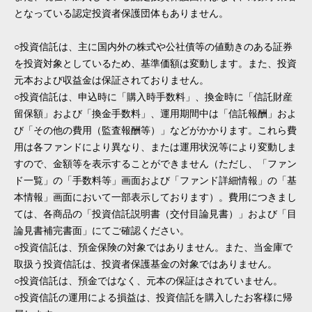
となっている認定投資者保護団体もありません。
○投資信託は、主に国内外の株式や公社債等の値動きのある証券
を投資対象としているため、基準価額は変動します。また、投資
元本および収益金は保証されておりません。
○投資信託は、申込時に「購入時手数料」、換金時に「信託財産
留保額」および「換金手数料」、運用期間中は「信託報酬」およ
び「その他の費用（監査報酬等）」などがかかります。これら費
用は各ファンドにより異なり、または運用状況等により変動しま
すので、金額等を表示することができません（ただし、「ファン
ド一覧」の「手数料等」画面および「ファンド詳細情報」の「基
本情報」画面において一部表示しております）。費用につきまし
ては、各商品の「投資信託説明書（交付目論見書）」および「目
論見書補完書面」にてご確認ください。
○投資信託は、預金保険の対象ではありません。また、当金庫で
取扱う投資信託は、投資者保護基金の対象ではありません。
○投資信託は、預金ではなく、元本の保証はされていません。
○投資信託の運用による損益は、投資信託を購入したお客様に帰