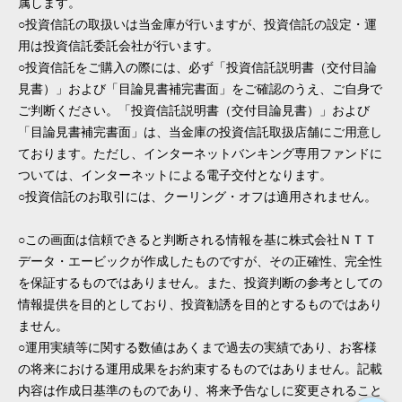
属します。
○投資信託の取扱いは当金庫が行いますが、投資信託の設定・運
用は投資信託委託会社が行います。
○投資信託をご購入の際には、必ず「投資信託説明書（交付目論
見書）」および「目論見書補完書面」をご確認のうえ、ご自身で
ご判断ください。「投資信託説明書（交付目論見書）」および
「目論見書補完書面」は、当金庫の投資信託取扱店舗にご用意し
ております。ただし、インターネットバンキング専用ファンドに
ついては、インターネットによる電子交付となります。
○投資信託のお取引には、クーリング・オフは適用されません。
○この画面は信頼できると判断される情報を基に株式会社ＮＴＴ
データ・エービックが作成したものですが、その正確性、完全性
を保証するものではありません。また、投資判断の参考としての
情報提供を目的としており、投資勧誘を目的とするものではあり
ません。
○運用実績等に関する数値はあくまで過去の実績であり、お客様
の将来における運用成果をお約束するものではありません。記載
内容は作成日基準のものであり、将来予告なしに変更されること