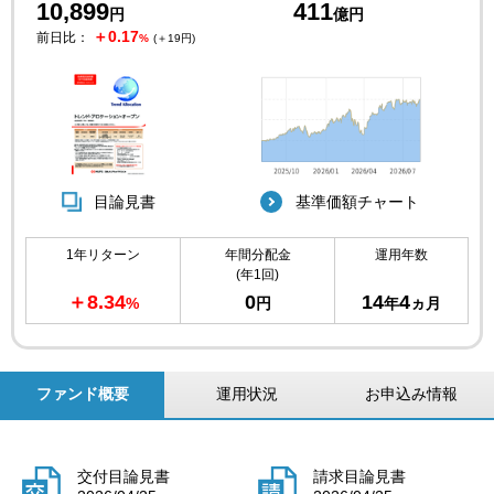
10,899
411
円
億円
＋0.17
前日比：
%
(＋19円)
目論見書
基準価額チャート
1年リターン
年間分配金
運用年数
(年1回)
＋8.34
0
14
4
%
円
年
ヵ月
ファンド概要
運用状況
お申込み情報
交付目論見書
請求目論見書