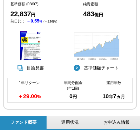
基準価額 (08/07)
純資産額
22,837
483
円
億円
－0.55
前日比：
%
(－126円)
目論見書
基準価額チャート
1年リターン
年間分配金
運用年数
(年1回)
＋29.00
0
10
7
%
円
年
ヵ月
ファンド概要
運用状況
お申込み情報