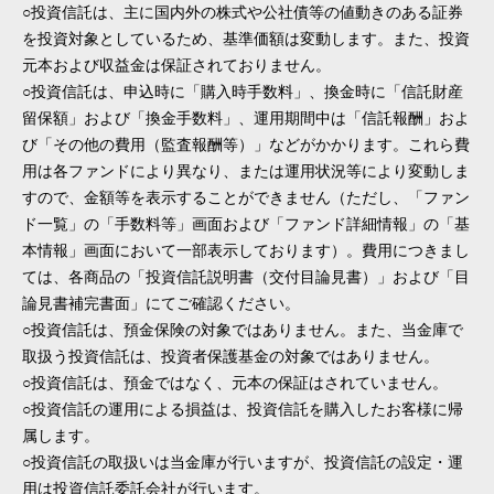
○投資信託は、主に国内外の株式や公社債等の値動きのある証券
を投資対象としているため、基準価額は変動します。また、投資
元本および収益金は保証されておりません。
○投資信託は、申込時に「購入時手数料」、換金時に「信託財産
留保額」および「換金手数料」、運用期間中は「信託報酬」およ
び「その他の費用（監査報酬等）」などがかかります。これら費
用は各ファンドにより異なり、または運用状況等により変動しま
すので、金額等を表示することができません（ただし、「ファン
ド一覧」の「手数料等」画面および「ファンド詳細情報」の「基
本情報」画面において一部表示しております）。費用につきまし
ては、各商品の「投資信託説明書（交付目論見書）」および「目
論見書補完書面」にてご確認ください。
○投資信託は、預金保険の対象ではありません。また、当金庫で
取扱う投資信託は、投資者保護基金の対象ではありません。
○投資信託は、預金ではなく、元本の保証はされていません。
○投資信託の運用による損益は、投資信託を購入したお客様に帰
属します。
○投資信託の取扱いは当金庫が行いますが、投資信託の設定・運
用は投資信託委託会社が行います。