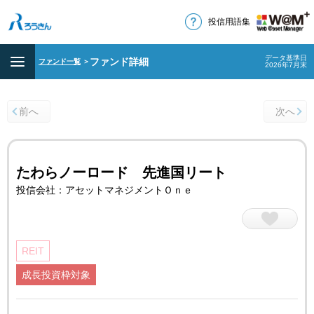
投信用語集
データ基準日
ファンド詳細
ファンド一覧
＞
2026年7月末
前へ
次へ
たわらノーロード 先進国リート
投信会社：アセットマネジメントＯｎｅ
REIT
成長投資枠対象