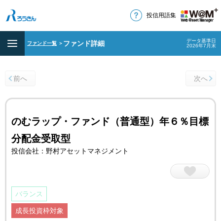
投信用語集
データ基準日
ファンド詳細
ファンド一覧
＞
2026年7月末
前へ
次へ
のむラップ・ファンド（普通型）年６％目標
分配金受取型
投信会社：野村アセットマネジメント
バランス
成長投資枠対象