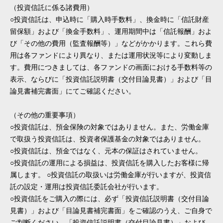
（投資信託に係る諸費用）
○投資信託は、申込時に「購入時手数料」、換金時に「信託財産
留保額」および「換金手数料」、運用期間中は「信託報酬」およ
び「その他の費用（監査報酬等）」などがかかります。これら費
用は各ファンドにより異なり、または運用状況等により変動しま
す。費用につきましては、各ファンドの画面における手数料等の
表示、ならびに「投資信託説明書（交付目論見書）」および「目
論見書補完書面」にてご確認ください。
（その他の重要事項）
○投資信託は、預金保険の対象ではありません。また、労働金庫
で取扱う投資信託は、投資者保護基金の対象ではありません。
○投資信託は、預金ではなく、元本の保証はされていません。
○投資信託の運用による損益は、投資信託を購入したお客様に帰
属します。 ○投資信託の取扱いは労働金庫が行いますが、投資信
託の設定・運用は投資信託委託会社が行います。
○投資信託をご購入の際には、必ず「投資信託説明書（交付目論
見書）」および「目論見書補完書面」をご確認のうえ、ご自身で
ご判断ください。「投資信託説明書（交付目論見書）」および