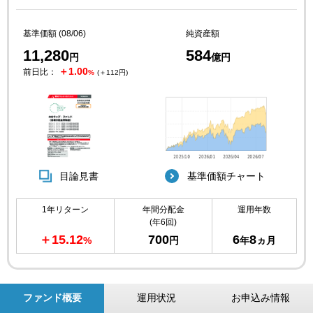
基準価額 (08/06)
純資産額
11,280
584
円
億円
＋1.00
前日比：
%
(＋112円)
目論見書
基準価額チャート
1年リターン
年間分配金
運用年数
(年6回)
＋15.12
700
6
8
%
円
年
ヵ月
ファンド概要
運用状況
お申込み情報