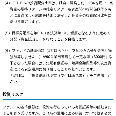
（4）ＥＴＦへの投資配分比率は、独自に開発したモデルを用い、各
資産の期待リターンや推定リスク、各資産間の相関係数等をも
とに最適化した結果を踏まえ決定した各資産の投資配分比率に
基づき決定します。
（5）目標分配率を年6％（各決算時1％）程度となるように定めて
分配（資金払出し）を行なうことを目指します。
（6）ファンドの基準価額（1万口あたり。支払済みの分配金累計額
は加算しません。）が90営業日連続して一定水準（3000円）以
下となった場合には、短期有価証券、短期金融商品等の安定資
産による安定運用に切り替えることを基本とします。
＊詳細は、「投資信託説明書（交付目論見書）」をご参照くだ
さい。
投資リスク
ファンドの基準価額は、投資を行なっている有価証券等の値動きに
よる影響を受けますが、これらの運用による損益はすべて投資者の