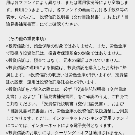
用は各ファンドにより異なり、または運用状況等により変動しま
す。費用につきましては、各ファンドの画面における手数料等の
表示、ならびに「投資信託説明書（交付目論見書）」および「目
論見書補完書面」にてご確認ください。
（その他の重要事項）
○投資信託は、預金保険の対象ではありません。また、労働金庫
で取扱う投資信託は、投資者保護基金の対象ではありません。
○投資信託は、預金ではなく、元本の保証はされていません。
○投資信託の運用による損益は、投資信託を購入したお客様に帰
属します。 ○投資信託の取扱いは労働金庫が行いますが、投資信
託の設定・運用は投資信託委託会社が行います。
○投資信託をご購入の際には、必ず「投資信託説明書（交付目論
見書）」および「目論見書補完書面」をご確認のうえ、ご自身で
ご判断ください。「投資信託説明書（交付目論見書）」および
「目論見書補完書面」は、労働金庫の投資信託取扱店舗にご用意
しております。ただし、インターネットバンキング専用ファンド
については、インターネットによる電子交付となります。
○投資信託のお取引には、クーリング・オフは適用されません。