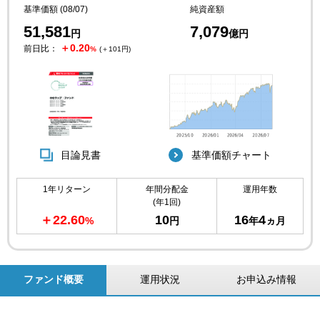
基準価額 (08/07)
純資産額
51,581
7,079
円
億円
＋0.20
前日比：
%
(＋101円)
目論見書
基準価額チャート
1年リターン
年間分配金
運用年数
(年1回)
＋22.60
10
16
4
%
円
年
ヵ月
ファンド概要
運用状況
お申込み情報