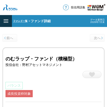
投信用語集
データ基準日
ファンド詳細
ファンド一覧
＞
2026年7月末
前へ
次へ
のむラップ・ファンド（積極型）
投信会社：野村アセットマネジメント
バランス
成長投資枠対象