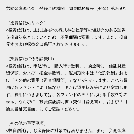
労働金庫連合会 登録金融機関 関東財務局長（登金）第269号
（投資信託のリスク）
○投資信託は、主に国内外の株式や公社債等の値動きのある証券
を投資対象としているため、基準価額は変動します。また、投資
元本および収益金は保証されておりません。
（投資信託に係る諸費用）
○投資信託は、申込時に「購入時手数料」、換金時に「信託財産
留保額」および「換金手数料」、運用期間中は「信託報酬」およ
び「その他の費用（監査報酬等）」などがかかります。これら費
用は各ファンドにより異なり、または運用状況等により変動しま
す。費用につきましては、各ファンドの画面における手数料等の
表示、ならびに「投資信託説明書（交付目論見書）」および「目
論見書補完書面」にてご確認ください。
（その他の重要事項）
○投資信託は、預金保険の対象ではありません。また、労働金庫