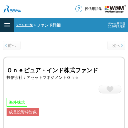
投信用語集
データ基準日
ファンド詳細
ファンド一覧
＞
2026年7月末
前へ
次へ
Ｏｎｅピュア・インド株式ファンド
投信会社：アセットマネジメントＯｎｅ
海外株式
成長投資枠対象