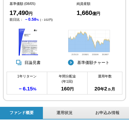
基準価額 (08/05)
純資産額
17,490
1,660
円
億円
－0.58
前日比：
%
(－102円)
目論見書
基準価額チャート
1年リターン
年間分配金
運用年数
(年1回)
－6.15
160
20
2
%
円
年
ヵ月
ファンド概要
運用状況
お申込み情報