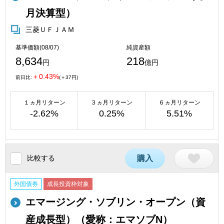
月決算型）
三菱ＵＦＪＡＭ
基準価額(08/07)
純資産額
8,634
218
円
億円
＋0.43%
前日比:
(＋37円)
１ヵ月リターン
３ヵ月リターン
６ヵ月リターン
-2.62%
0.25%
5.51%
比較する
購入
外国債券
成長投資枠対象
エマージング・ソブリン・オープン（資
産成長型）（愛称：エマソブN）