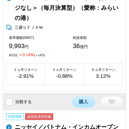
ジなし＞（毎月決算型）（愛称：みらい
の港）
三菱ＵＦＪＡＭ
基準価額(08/07)
純資産額
9,993
36
円
億円
＋0.14%
前日比:
(＋14円)
１ヵ月リターン
３ヵ月リターン
６ヵ月リターン
-2.91%
-0.88%
3.12%
比較する
購入
外国債券
成長投資枠対象
ニッセイ／パトナム・インカムオープン