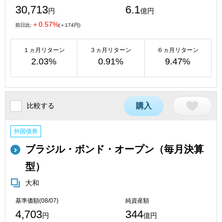
30,713
6.1
円
億円
＋0.57%
前日比:
(＋174円)
１ヵ月リターン
３ヵ月リターン
６ヵ月リターン
2.03%
0.91%
9.47%
比較する
購入
外国債券
ブラジル・ボンド・オープン（毎月決算
型）
大和
基準価額(08/07)
純資産額
4,703
344
円
億円