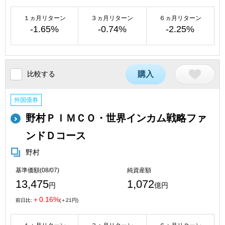
１ヵ月リターン
３ヵ月リターン
６ヵ月リターン
-1.65%
-0.74%
-2.25%
比較する
購入
外国債券
野村ＰＩＭＣＯ・世界インカム戦略ファ
ンドＤコース
野村
基準価額(08/07)
純資産額
13,475
1,072
円
億円
＋0.16%
前日比:
(＋21円)