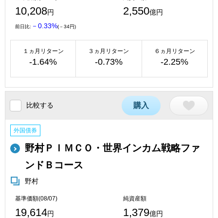
10,208
2,550
円
億円
－0.33%
前日比:
(－34円)
１ヵ月リターン
３ヵ月リターン
６ヵ月リターン
-1.64%
-0.73%
-2.25%
比較する
購入
外国債券
野村ＰＩＭＣＯ・世界インカム戦略ファ
ンドＢコース
野村
基準価額(08/07)
純資産額
19,614
1,379
円
億円