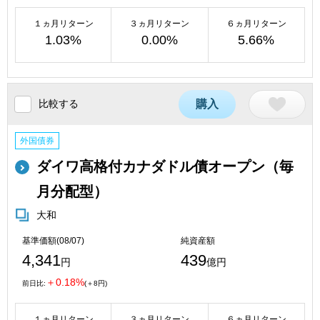
１ヵ月リターン
３ヵ月リターン
６ヵ月リターン
1.03%
0.00%
5.66%
比較する
購入
外国債券
ダイワ高格付カナダドル債オープン（毎
月分配型）
大和
基準価額(08/07)
純資産額
4,341
439
円
億円
＋0.18%
前日比:
(＋8円)
１ヵ月リターン
３ヵ月リターン
６ヵ月リターン