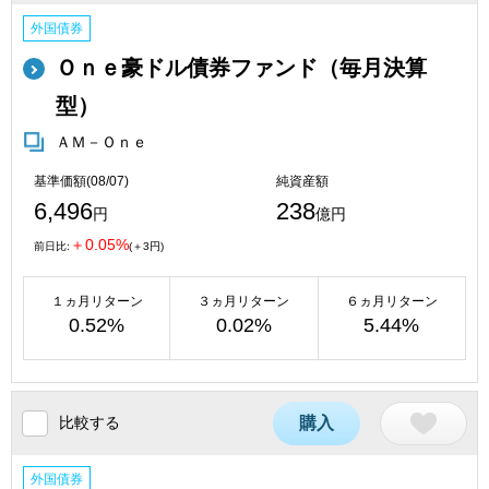
外国債券
Ｏｎｅ豪ドル債券ファンド（毎月決算
型）
ＡＭ－Ｏｎｅ
基準価額(08/07)
純資産額
6,496
238
円
億円
＋0.05%
前日比:
(＋3円)
１ヵ月リターン
３ヵ月リターン
６ヵ月リターン
0.52%
0.02%
5.44%
比較する
購入
外国債券