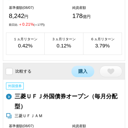
基準価額(08/07)
純資産額
8,242
178
円
億円
＋0.21%
前日比:
(＋17円)
１ヵ月リターン
３ヵ月リターン
６ヵ月リターン
0.42%
0.12%
3.79%
比較する
購入
外国債券
三菱ＵＦＪ外国債券オープン（毎月分配
型）
三菱ＵＦＪＡＭ
基準価額(08/07)
純資産額