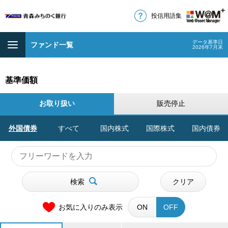
投信用語集
データ基準日
ファンド一覧
2026年7月末
基準価額
お取り扱い
販売停止
外国債券
すべて
国内株式
国際株式
国内債券
検索
クリア
お気に入りのみ表示
ON
OFF