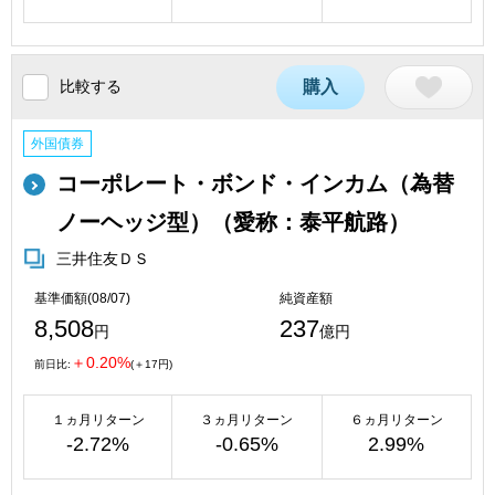
比較する
購入
外国債券
コーポレート・ボンド・インカム（為替
ノーヘッジ型）（愛称：泰平航路）
三井住友ＤＳ
基準価額(08/07)
純資産額
8,508
237
円
億円
＋0.20%
前日比:
(＋17円)
１ヵ月リターン
３ヵ月リターン
６ヵ月リターン
-2.72%
-0.65%
2.99%