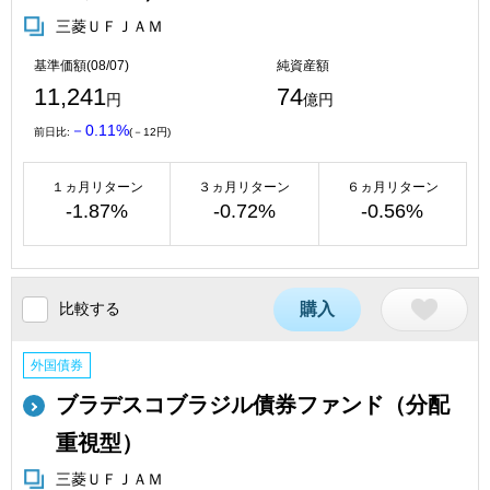
三菱ＵＦＪＡＭ
基準価額(08/07)
純資産額
11,241
74
円
億円
－0.11%
前日比:
(－12円)
１ヵ月リターン
３ヵ月リターン
６ヵ月リターン
-1.87%
-0.72%
-0.56%
比較する
購入
外国債券
ブラデスコブラジル債券ファンド（分配
重視型）
三菱ＵＦＪＡＭ