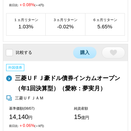
＋0.08%
前日比:
(＋4円)
１ヵ月リターン
３ヵ月リターン
６ヵ月リターン
1.03%
-0.02%
5.65%
比較する
購入
外国債券
三菱ＵＦＪ豪ドル債券インカムオープン
（年1回決算型）（愛称：夢実月）
三菱ＵＦＪＡＭ
基準価額(08/07)
純資産額
14,140
15
円
億円
＋0.06%
前日比:
(＋9円)