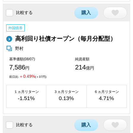
比較する
購入
外国債券
高利回り社債オープン（毎月分配型）
野村
基準価額(08/07)
純資産額
7,586
214
円
億円
＋0.49%
前日比:
(＋37円)
１ヵ月リターン
３ヵ月リターン
６ヵ月リターン
-1.51%
0.13%
4.71%
比較する
購入