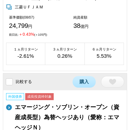
三菱ＵＦＪＡＭ
基準価額(08/07)
純資産額
24,799
38
円
億円
＋0.43%
前日比:
(＋105円)
１ヵ月リターン
３ヵ月リターン
６ヵ月リターン
-2.61%
0.26%
5.53%
比較する
購入
外国債券
成長投資枠対象
エマージング・ソブリン・オープン（資
産成長型）為替ヘッジあり（愛称：エマ
ヘッジＮ）