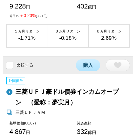
9,228
402
円
億円
＋0.23%
前日比:
(＋21円)
１ヵ月リターン
３ヵ月リターン
６ヵ月リターン
-1.71%
-0.18%
2.69%
比較する
購入
外国債券
三菱ＵＦＪ豪ドル債券インカムオープ
ン （愛称：夢実月）
三菱ＵＦＪＡＭ
基準価額(08/07)
純資産額
4,867
332
円
億円