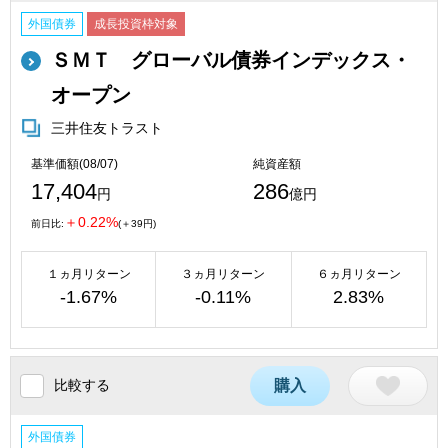
外国債券
成長投資枠対象
ＳＭＴ グローバル債券インデックス・
オープン
三井住友トラスト
基準価額(08/07)
純資産額
17,404
286
円
億円
＋0.22%
前日比:
(＋39円)
１ヵ月リターン
３ヵ月リターン
６ヵ月リターン
-1.67%
-0.11%
2.83%
比較する
購入
外国債券