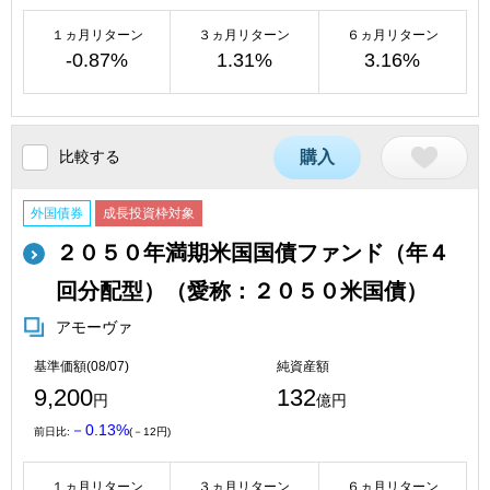
１ヵ月リターン
３ヵ月リターン
６ヵ月リターン
-0.87%
1.31%
3.16%
比較する
購入
外国債券
成長投資枠対象
２０５０年満期米国国債ファンド（年４
回分配型）（愛称：２０５０米国債）
アモーヴァ
基準価額(08/07)
純資産額
9,200
132
円
億円
－0.13%
前日比:
(－12円)
１ヵ月リターン
３ヵ月リターン
６ヵ月リターン