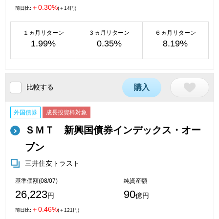
＋0.30%
前日比:
(＋14円)
１ヵ月リターン
３ヵ月リターン
６ヵ月リターン
1.99%
0.35%
8.19%
比較する
購入
外国債券
成長投資枠対象
ＳＭＴ 新興国債券インデックス・オー
プン
三井住友トラスト
基準価額(08/07)
純資産額
26,223
90
円
億円
＋0.46%
前日比:
(＋121円)