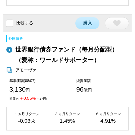
比較する
購入
外国債券
世界銀行債券ファンド（毎月分配型）
（愛称：ワールドサポーター）
アモーヴァ
基準価額(08/07)
純資産額
3,130
96
円
億円
＋0.55%
前日比:
(＋17円)
１ヵ月リターン
３ヵ月リターン
６ヵ月リターン
-0.03%
1.45%
4.91%