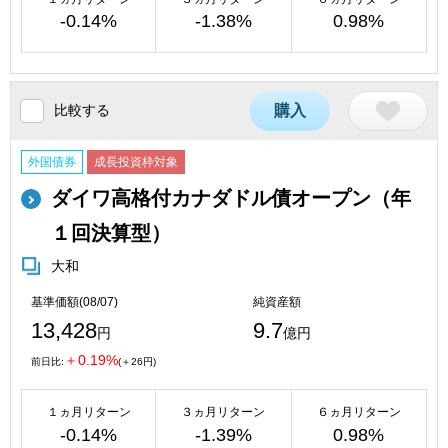
-0.14%
-1.38%
0.98%
比較する
購入
外国債券
成長投資枠対象
ダイワ高格付カナダドル債オープン（年
１回決算型）
大和
基準価額(08/07)
純資産額
13,428
9.7
円
億円
＋0.19%
前日比:
(＋26円)
１ヵ月リターン
３ヵ月リターン
６ヵ月リターン
-0.14%
-1.39%
0.98%