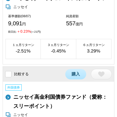
ニッセイ
基準価額(08/07)
純資産額
9,091
557
円
億円
＋0.23%
前日比:
(＋21円)
１ヵ月リターン
３ヵ月リターン
６ヵ月リターン
-2.51%
-0.45%
3.29%
比較する
購入
外国債券
ニッセイ高金利国債券ファンド（愛称：
スリーポイント）
ニッセイ