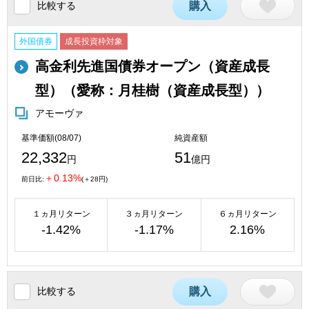
比較する
購入
外国債券
成長投資枠対象
高金利先進国債券オープン（資産成長
型）（愛称：月桂樹（資産成長型））
アモーヴァ
基準価額(08/07)
純資産額
22,332
51
円
億円
＋0.13%
前日比:
(＋28円)
１ヵ月リターン
３ヵ月リターン
６ヵ月リターン
-1.42%
-1.17%
2.16%
比較する
購入