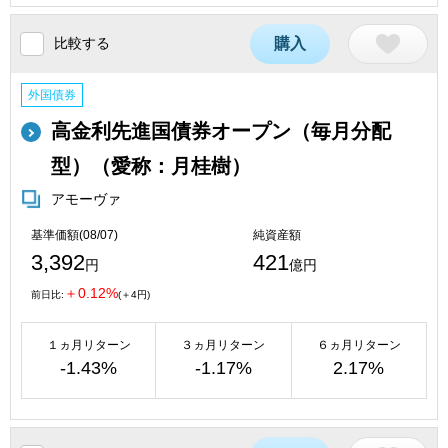
比較する
購入
外国債券
高金利先進国債券オープン（毎月分配
型）（愛称：月桂樹）
アモーヴァ
基準価額(08/07)
純資産額
3,392
421
円
億円
＋0.12%
前日比:
(＋4円)
１ヵ月リターン
３ヵ月リターン
６ヵ月リターン
-1.43%
-1.17%
2.17%