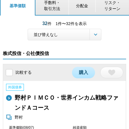
手数料・
リスク・
基準価額
分配金
取引方法
リターン
32
件
1件〜32件を表示
株式投信・公社債投信
比較する
購入
外国債券
野村ＰＩＭＣＯ・世界インカム戦略ファ
ンドＡコース
野村
基準価額(08/07)
純資産額