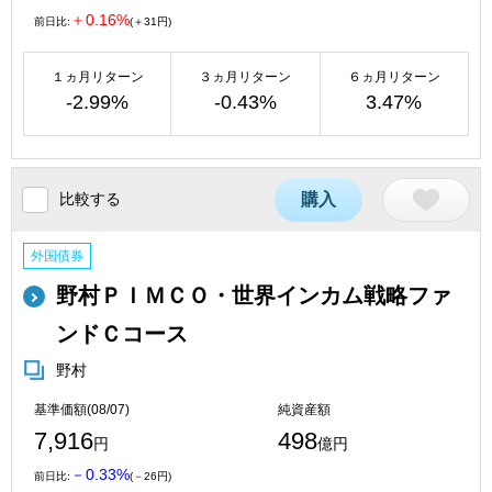
＋0.16%
前日比:
(＋31円)
１ヵ月リターン
３ヵ月リターン
６ヵ月リターン
-2.99%
-0.43%
3.47%
比較する
購入
外国債券
野村ＰＩＭＣＯ・世界インカム戦略ファ
ンドＣコース
野村
基準価額(08/07)
純資産額
7,916
498
円
億円
－0.33%
前日比:
(－26円)