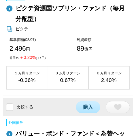
ピクテ資源国ソブリン・ファンド（毎月
分配型）
ピクテ
基準価額(08/07)
純資産額
2,496
89
円
億円
＋0.20%
前日比:
(＋5円)
１ヵ月リターン
３ヵ月リターン
６ヵ月リターン
-0.36%
0.67%
2.40%
比較する
購入
外国債券
バリュー・ボンド・ファンド＜為替ヘッ