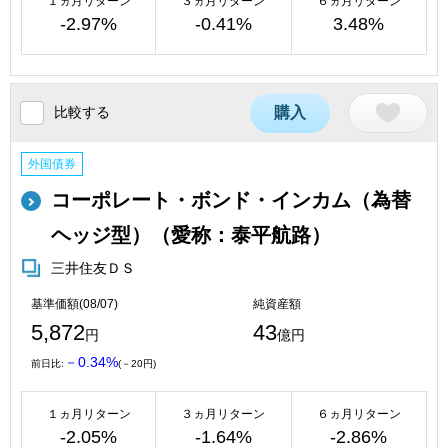
１ヵ月リターン
３ヵ月リターン
６ヵ月リターン
-2.97%
-0.41%
3.48%
比較する
購入
外国債券
コーポレート・ボンド・インカム（為替
ヘッジ型）（愛称：泰平航路）
三井住友ＤＳ
基準価額(08/07)
純資産額
5,872
43
円
億円
－0.34%
前日比:
(－20円)
１ヵ月リターン
３ヵ月リターン
６ヵ月リターン
-2.05%
-1.64%
-2.86%