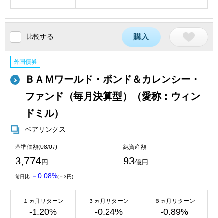
比較する
購入
外国債券
ＢＡＭワールド・ボンド＆カレンシー・
ファンド（毎月決算型）（愛称：ウィン
ドミル）
ベアリングス
基準価額(08/07)
純資産額
3,774
93
円
億円
－0.08%
前日比:
(－3円)
１ヵ月リターン
３ヵ月リターン
６ヵ月リターン
-1.20%
-0.24%
-0.89%