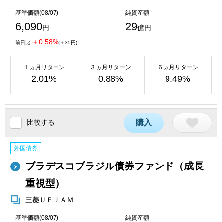
基準価額(08/07)
純資産額
6,090
29
円
億円
＋0.58%
前日比:
(＋35円)
１ヵ月リターン
３ヵ月リターン
６ヵ月リターン
2.01%
0.88%
9.49%
比較する
購入
外国債券
ブラデスコブラジル債券ファンド（成長
重視型）
三菱ＵＦＪＡＭ
基準価額(08/07)
純資産額