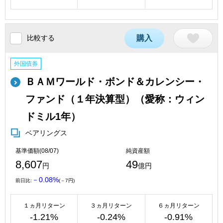
比較する
購入
外国債券
ＢＡＭワールド・ボンド＆カレンシー・
ファンド（１年決算型）（愛称：ウィン
ドミル1年）
ベアリングス
基準価額(08/07)
純資産額
8,607
49
円
億円
－0.08%
前日比:
(－7円)
１ヵ月リターン
３ヵ月リターン
６ヵ月リターン
-1.21%
-0.24%
-0.91%