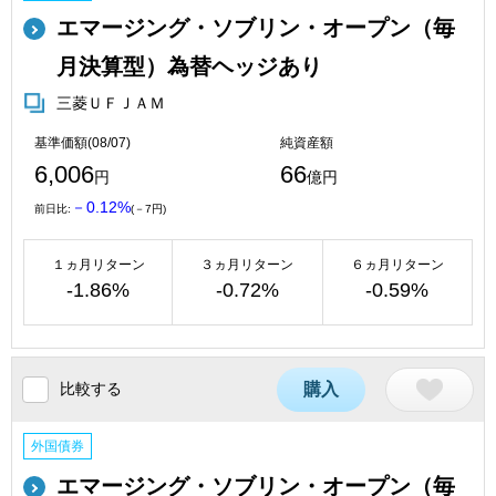
エマージング・ソブリン・オープン（毎
月決算型）為替ヘッジあり
三菱ＵＦＪＡＭ
基準価額(08/07)
純資産額
6,006
66
円
億円
－0.12%
前日比:
(－7円)
１ヵ月リターン
３ヵ月リターン
６ヵ月リターン
-1.86%
-0.72%
-0.59%
比較する
購入
外国債券
エマージング・ソブリン・オープン（毎