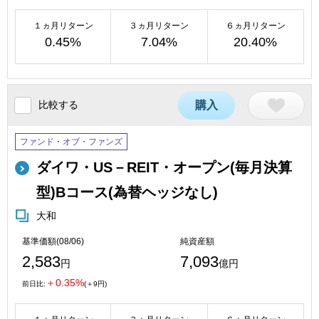
１ヵ月リターン
３ヵ月リターン
６ヵ月リターン
0.45%
7.04%
20.40%
比較する
購入
ファンド・オブ・ファンズ
ダイワ・US－REIT・オープン(毎月決算
型)Bコース(為替ヘッジなし)
大和
基準価額(08/06)
純資産額
2,583
7,093
円
億円
＋0.35%
前日比:
(＋9円)