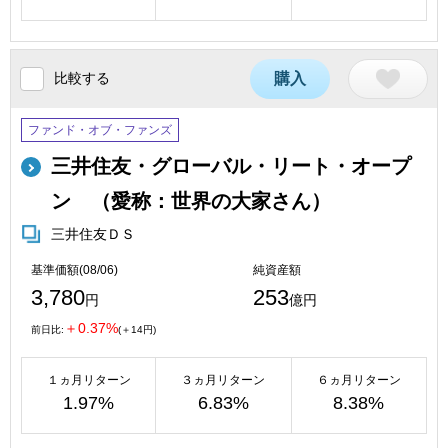
比較する
購入
ファンド・オブ・ファンズ
三井住友・グローバル・リート・オープ
ン （愛称：世界の大家さん）
三井住友ＤＳ
基準価額(08/06)
純資産額
3,780
253
円
億円
＋0.37%
前日比:
(＋14円)
１ヵ月リターン
３ヵ月リターン
６ヵ月リターン
1.97%
6.83%
8.38%