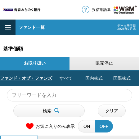
投信用語集
データ基準日
ファンド一覧
2026年7月末
基準価額
お取り扱い
販売停止
ファンド・オブ・ファンズ
すべて
国内株式
国際株式
検索
クリア
お気に入りのみ表示
ON
OFF