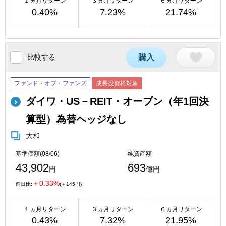
１ヵ月リターン
３ヵ月リターン
６ヵ月リターン
0.40%
7.23%
21.74%
比較する
購入
ファンド・オブ・ファンズ
成長投資枠対象
ダイワ・US－REIT・オープン（年1回決
算型）為替ヘッジなし
大和
基準価額(08/06)
純資産額
43,902
693
円
億円
＋0.33%
前日比:
(＋145円)
１ヵ月リターン
３ヵ月リターン
６ヵ月リターン
0.43%
7.32%
21.95%