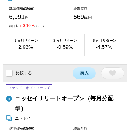
基準価額(08/06)
純資産額
6,991
569
円
億円
＋0.10%
前日比:
(＋7円)
１ヵ月リターン
３ヵ月リターン
６ヵ月リターン
2.93%
-0.59%
-4.57%
比較する
購入
ファンド・オブ・ファンズ
ニッセイＪリートオープン（毎月分配
型）
ニッセイ
基準価額(08/06)
純資産額