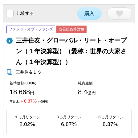
比較する
購入
ファンド・オブ・ファンズ
成長投資枠対象
三井住友・グローバル・リート・オープ
ン（１年決算型）（愛称：世界の大家さ
ん（１年決算型））
三井住友ＤＳ
基準価額(08/06)
純資産額
18,668
8.4
円
億円
＋0.37%
前日比:
(＋69円)
１ヵ月リターン
３ヵ月リターン
６ヵ月リターン
2.02%
6.87%
8.37%