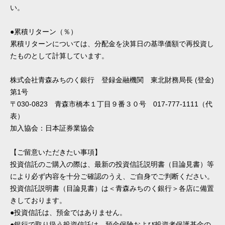
い。
●累積リターン（％）
累積リターンについては、分配金を決算日の基準価額で再投資し
たものとして計算しています。
株式会社青森みちのく銀行 登録金融機関 東北財務局長 (登金)
第1号
〒030-0823 青森市橋本１丁目９番３０号 017-777-1111（代
表）
加入協会：日本証券業協会
【ご留意いただきたい事項】
投資信託のご購入の際は、最新の投資信託説明書（目論見書）等
により必ず内容を十分ご確認のうえ、ご自身でご判断ください。
投資信託説明書（目論見書）は＜青森みちのく銀行＞各店に備置
きしております。
●投資信託は、預金ではありません。
●銀行で取り扱う投資信託は、預金保険および投資者保護基金の