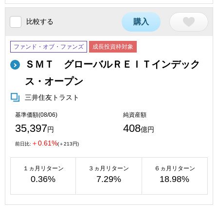
比較する
購入
ファンド・オブ・ファンズ
成長投資枠対象
ＳＭＴ グローバルＲＥＩＴインデック
ス・オープン
三井住友トラスト
基準価額(08/06)
純資産額
35,397
408
円
億円
＋0.61%
前日比:
(＋213円)
１ヵ月リターン
３ヵ月リターン
６ヵ月リターン
0.36%
7.29%
18.98%