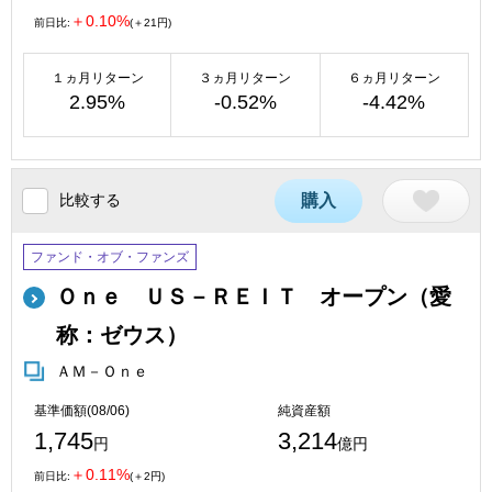
＋0.10%
前日比:
(＋21円)
１ヵ月リターン
３ヵ月リターン
６ヵ月リターン
2.95%
-0.52%
-4.42%
比較する
購入
ファンド・オブ・ファンズ
Ｏｎｅ ＵＳ－ＲＥＩＴ オープン（愛
称：ゼウス）
ＡＭ－Ｏｎｅ
基準価額(08/06)
純資産額
1,745
3,214
円
億円
＋0.11%
前日比:
(＋2円)