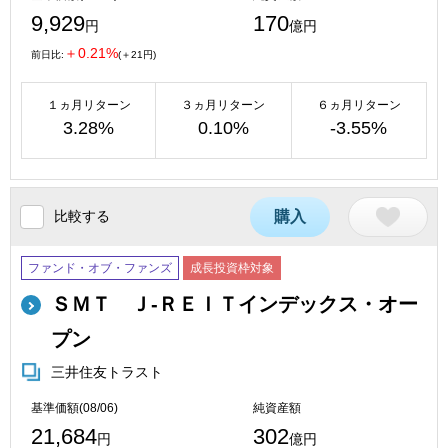
9,929
170
円
億円
＋0.21%
前日比:
(＋21円)
１ヵ月リターン
３ヵ月リターン
６ヵ月リターン
3.28%
0.10%
-3.55%
比較する
購入
ファンド・オブ・ファンズ
成長投資枠対象
ＳＭＴ Ｊ-ＲＥＩＴインデックス・オー
プン
三井住友トラスト
基準価額(08/06)
純資産額
21,684
302
円
億円