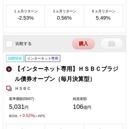
１ヵ月リターン
３ヵ月リターン
６ヵ月リターン
-2.53%
0.56%
5.49%
比較する
購入
国際債券
インターネット専用
【インターネット専用】ＨＳＢＣブラジ
ル債券オープン（毎月決算型）
ＨＳＢＣ
基準価額(08/07)
純資産額
5,031
106
円
億円
＋0.52%
前日比:
(＋26円)