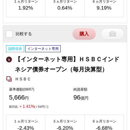
１ヵ月リターン
３ヵ月リターン
６ヵ月リターン
1.92%
0.64%
9.19%
比較する
購入
国際債券
インターネット専用
【インターネット専用】ＨＳＢＣインド
ネシア債券オープン（毎月決算型）
ＨＳＢＣ
基準価額(08/07)
純資産額
5,666
96
円
億円
＋1.41%
前日比:
(＋54円◇)
１ヵ月リターン
３ヵ月リターン
６ヵ月リターン
-2.43%
-6.20%
-6.68%