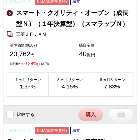
国際バランス
NISA(成長投資枠)
積立
スマート・クオリティ・オープン（成長
型Ｎ）（１年決算型）（スマラップＮ）
三菱ＵＦＪＡＭ
基準価額(08/07)
純資産額
20,762
40
円
億円
＋0.29%
前日比:
(＋61円)
１ヵ月リターン
３ヵ月リターン
６ヵ月リターン
1.37%
4.15%
7.83%
比較する
購入
国際バランス
NISA(成長投資枠)
積立