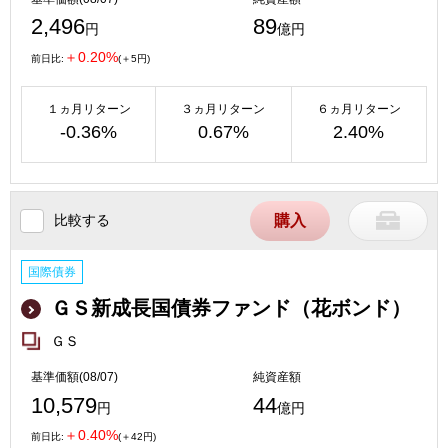
2,496
89
円
億円
＋0.20%
前日比:
(＋5円)
１ヵ月リターン
３ヵ月リターン
６ヵ月リターン
-0.36%
0.67%
2.40%
比較する
購入
国際債券
ＧＳ新成長国債券ファンド（花ボンド）
ＧＳ
基準価額(08/07)
純資産額
10,579
44
円
億円
＋0.40%
前日比:
(＋42円)