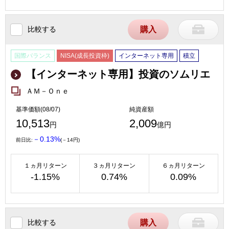
比較する
購入
国際バランス
NISA(成長投資枠)
インターネット専用
積立
【インターネット専用】投資のソムリエ
ＡＭ－Ｏｎｅ
基準価額(08/07)
純資産額
10,513
2,009
円
億円
－0.13%
前日比:
(－14円)
１ヵ月リターン
３ヵ月リターン
６ヵ月リターン
-1.15%
0.74%
0.09%
比較する
購入