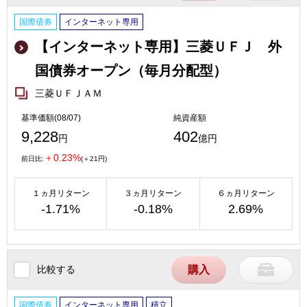
国際債券
インターネット専用
【インターネット専用】三菱ＵＦＪ 外
国債券オープン（毎月分配型）
三菱ＵＦＪＡＭ
基準価額(08/07)
純資産額
9,228
402
円
億円
＋0.23%
前日比:
(＋21円)
１ヵ月リターン
３ヵ月リターン
６ヵ月リターン
-1.71%
-0.18%
2.69%
比較する
購入
国際債券
インターネット専用
積立