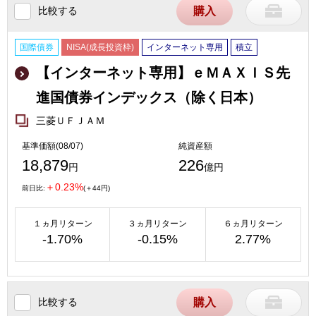
比較する
購入
国際債券
NISA(成長投資枠)
インターネット専用
積立
【インターネット専用】ｅＭＡＸＩＳ先
進国債券インデックス（除く日本）
三菱ＵＦＪＡＭ
基準価額(08/07)
純資産額
18,879
226
円
億円
＋0.23%
前日比:
(＋44円)
１ヵ月リターン
３ヵ月リターン
６ヵ月リターン
-1.70%
-0.15%
2.77%
比較する
購入