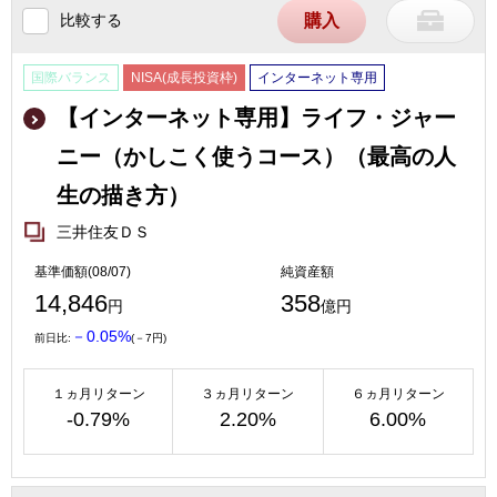
比較する
購入
国際バランス
NISA(成長投資枠)
インターネット専用
【インターネット専用】ライフ・ジャー
ニー（かしこく使うコース）（最高の人
生の描き方）
三井住友ＤＳ
基準価額(08/07)
純資産額
14,846
358
円
億円
－0.05%
前日比:
(－7円)
１ヵ月リターン
３ヵ月リターン
６ヵ月リターン
-0.79%
2.20%
6.00%