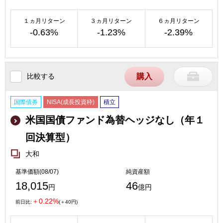
１ヵ月リターン
３ヵ月リターン
６ヵ月リターン
-0.63%
-1.23%
-2.39%
比較する
購入
国際債券
NISA(成長投資枠)
積立
米国国債ファンド為替ヘッジなし（年１
回決算型）
大和
基準価額(08/07)
純資産額
18,015
46
円
億円
＋0.22%
前日比:
(＋40円)