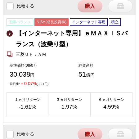
比較する
購入
国際バランス
NISA(成長投資枠)
インターネット専用
積立
【インターネット専用】ｅＭＡＸＩＳバ
ランス（波乗り型）
三菱ＵＦＪＡＭ
基準価額(08/07)
純資産額
30,038
51
円
億円
＋0.07%
前日比:
(＋21円)
１ヵ月リターン
３ヵ月リターン
６ヵ月リターン
-1.61%
1.97%
4.59%
比較する
購入