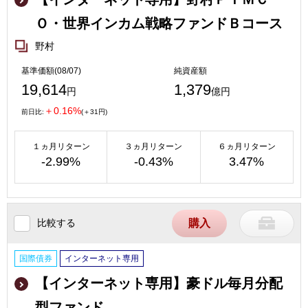
Ｏ・世界インカム戦略ファンドＢコース
野村
基準価額(08/07)
純資産額
19,614
1,379
円
億円
＋0.16%
前日比:
(＋31円)
１ヵ月リターン
３ヵ月リターン
６ヵ月リターン
-2.99%
-0.43%
3.47%
比較する
購入
国際債券
インターネット専用
【インターネット専用】豪ドル毎月分配
型ファンド