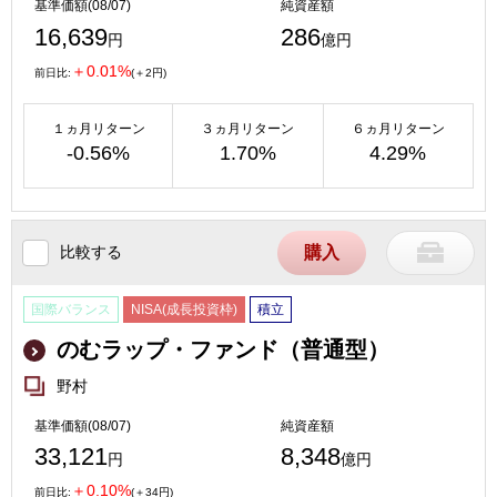
基準価額(08/07)
純資産額
16,639
286
円
億円
＋0.01%
前日比:
(＋2円)
１ヵ月リターン
３ヵ月リターン
６ヵ月リターン
-0.56%
1.70%
4.29%
比較する
購入
国際バランス
NISA(成長投資枠)
積立
のむラップ・ファンド（普通型）
野村
基準価額(08/07)
純資産額
33,121
8,348
円
億円
＋0.10%
前日比:
(＋34円)