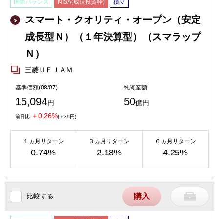
国際バランス
NISA(成長投資枠)
積立
スマート・クオリティ・オープン（安定
成長型Ｎ）（１年決算型）（スマラップ
Ｎ）
三菱ＵＦＪＡＭ
基準価額(08/07)
純資産額
15,094
50
円
億円
＋0.26%
前日比:
(＋39円)
１ヵ月リターン
３ヵ月リターン
６ヵ月リターン
0.74%
2.18%
4.25%
比較する
購入