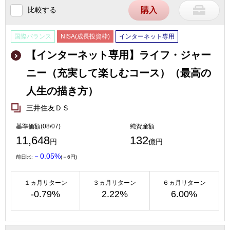
比較する
購入
国際バランス
NISA(成長投資枠)
インターネット専用
【インターネット専用】ライフ・ジャー
ニー（充実して楽しむコース）（最高の
人生の描き方）
三井住友ＤＳ
基準価額(08/07)
純資産額
11,648
132
円
億円
－0.05%
前日比:
(－6円)
１ヵ月リターン
３ヵ月リターン
６ヵ月リターン
-0.79%
2.22%
6.00%