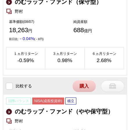
のむラップ・ファンド（保守型）
野村
基準価額(08/07)
純資産額
18,263
688
円
億円
－0.04%
前日比:
(－8円)
１ヵ月リターン
３ヵ月リターン
６ヵ月リターン
-0.59%
0.98%
2.68%
比較する
購入
国際バランス
NISA(成長投資枠)
積立
のむラップ・ファンド（やや保守型）
野村