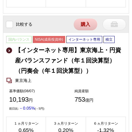
比較する
購入
国内バランス
NISA(成長投資枠)
インターネット専用
積立
【インターネット専用】東京海上・円資
産バランスファンド（年１回決算型）
（円奏会（年１回決算型））
東京海上
基準価額(08/07)
純資産額
10,193
753
円
億円
－0.05%
前日比:
(－5円)
１ヵ月リターン
３ヵ月リターン
６ヵ月リターン
0.65%
0.20%
-1.32%