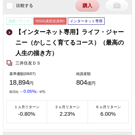
比較する
購入
国際バランス
NISA(成長投資枠)
インターネット専用
【インターネット専用】ライフ・ジャー
ニー（かしこく育てるコース）（最高の
人生の描き方）
三井住友ＤＳ
基準価額(08/07)
純資産額
18,894
804
円
億円
－0.05%
前日比:
(－9円)
１ヵ月リターン
３ヵ月リターン
６ヵ月リターン
-0.80%
2.23%
6.00%