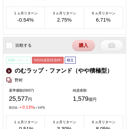
１ヵ月リターン
３ヵ月リターン
６ヵ月リターン
-0.54%
2.75%
6.71%
比較する
購入
国際バランス
NISA(成長投資枠)
積立
のむラップ・ファンド（やや積極型）
野村
基準価額(08/07)
純資産額
25,577
1,579
円
億円
＋0.13%
前日比:
(＋33円)
１ヵ月リターン
３ヵ月リターン
６ヵ月リターン
-0.51%
3.30%
8.05%