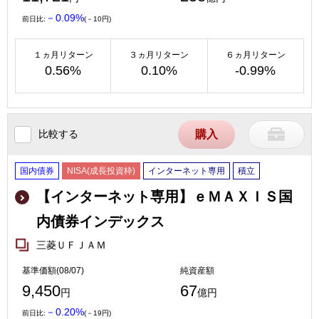
－0.09%
前日比:
(－10円)
１ヵ月リターン
３ヵ月リターン
６ヵ月リターン
0.56%
0.10%
-0.99%
比較する
購入
国内債券
NISA(成長投資枠)
インターネット専用
積立
【インターネット専用】ｅＭＡＸＩＳ国
内債券インデックス
三菱ＵＦＪＡＭ
基準価額(08/07)
純資産額
9,450
67
円
億円
－0.20%
前日比:
(－19円)