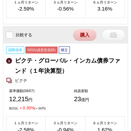
１ヵ月リターン
３ヵ月リターン
６ヵ月リターン
-2.59%
-0.56%
3.16%
比較する
購入
国際債券
NISA(成長投資枠)
積立
ピクテ・グローバル・インカム債券ファ
ンド（１年決算型）
ピクテ
基準価額(08/07)
純資産額
12,215
23
円
億円
＋0.30%
前日比:
(＋36円)
１ヵ月リターン
３ヵ月リターン
６ヵ月リターン
-2.58%
-0.94%
1.62%