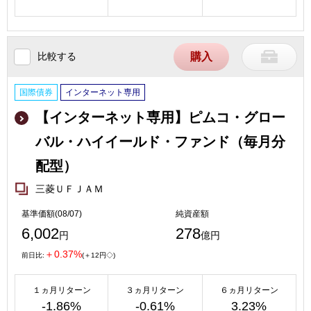
比較する
購入
国際債券
インターネット専用
【インターネット専用】ピムコ・グロー
バル・ハイイールド・ファンド（毎月分
配型）
三菱ＵＦＪＡＭ
基準価額(08/07)
純資産額
6,002
278
円
億円
＋0.37%
前日比:
(＋12円◇)
１ヵ月リターン
３ヵ月リターン
６ヵ月リターン
-1.86%
-0.61%
3.23%