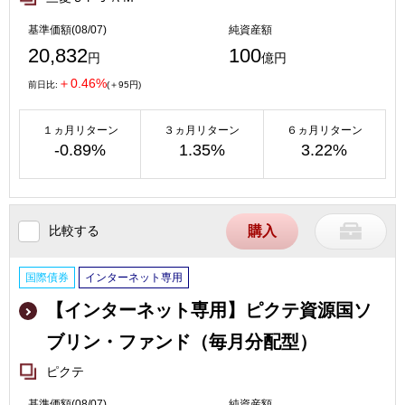
基準価額(08/07)
純資産額
20,832
100
円
億円
＋0.46%
前日比:
(＋95円)
１ヵ月リターン
３ヵ月リターン
６ヵ月リターン
-0.89%
1.35%
3.22%
比較する
購入
国際債券
インターネット専用
【インターネット専用】ピクテ資源国ソ
ブリン・ファンド（毎月分配型）
ピクテ
基準価額(08/07)
純資産額