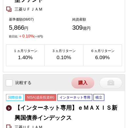
三菱ＵＦＪＡＭ
基準価額(08/07)
純資産額
5,866
309
円
億円
＋0.10%
前日比:
(＋6円)
１ヵ月リターン
３ヵ月リターン
６ヵ月リターン
1.40%
0.10%
6.09%
比較する
購入
国際債券
NISA(成長投資枠)
インターネット専用
積立
【インターネット専用】ｅＭＡＸＩＳ新
興国債券インデックス
三菱ＵＦＪＡＭ