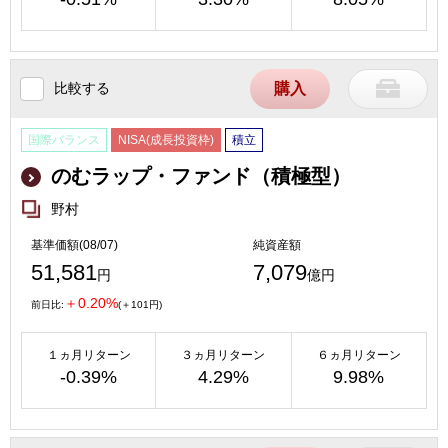
比較する
購入
国際バランス
NISA(成長投資枠)
積立
のむラップ・ファンド（積極型）
野村
基準価額(08/07)
純資産額
51,581
7,079
円
億円
＋0.20%
前日比:
(＋101円)
１ヵ月リターン
３ヵ月リターン
６ヵ月リターン
-0.39%
4.29%
9.98%