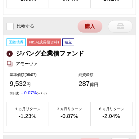
比較する
購入
国際債券
NISA(成長投資枠)
積立
ジパング企業債ファンド
アモーヴァ
基準価額(08/07)
純資産額
9,532
287
円
億円
－0.07%
前日比:
(－7円)
１ヵ月リターン
３ヵ月リターン
６ヵ月リターン
-1.23%
-0.87%
-2.04%