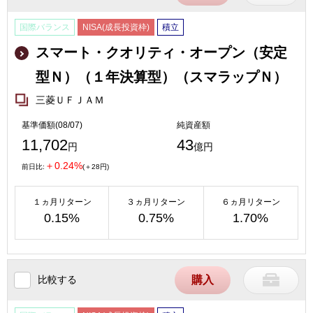
国際バランス
NISA(成長投資枠)
積立
スマート・クオリティ・オープン（安定
型Ｎ）（１年決算型）（スマラップＮ）
三菱ＵＦＪＡＭ
基準価額(08/07)
純資産額
11,702
43
円
億円
＋0.24%
前日比:
(＋28円)
１ヵ月リターン
３ヵ月リターン
６ヵ月リターン
0.15%
0.75%
1.70%
比較する
購入