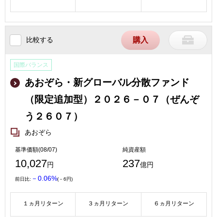
比較する
購入
国際バランス
あおぞら・新グローバル分散ファンド
（限定追加型）２０２６－０７（ぜんぞ
う２６０７）
あおぞら
基準価額(08/07)
純資産額
10,027
237
円
億円
－0.06%
前日比:
(－6円)
１ヵ月リターン
３ヵ月リターン
６ヵ月リターン