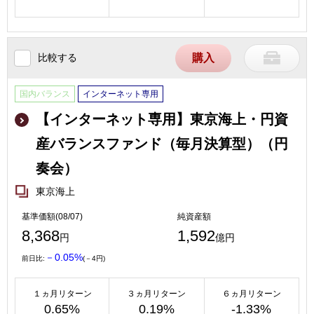
比較する
購入
国内バランス
インターネット専用
【インターネット専用】東京海上・円資
産バランスファンド（毎月決算型）（円
奏会）
東京海上
基準価額(08/07)
純資産額
8,368
1,592
円
億円
－0.05%
前日比:
(－4円)
１ヵ月リターン
３ヵ月リターン
６ヵ月リターン
0.65%
0.19%
-1.33%