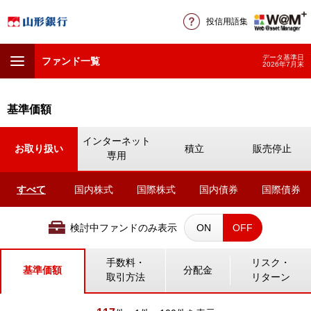
投信用語集
データ基準日
ファンド一覧
2026年7月末
基準価額
インターネット
お取り扱い
積立
販売停止
専用
すべて
国内株式
国際株式
国内債券
国際債券
検討中ファンドのみ表示
ON
OFF
手数料・
リスク・
基準価額
分配金
取引方法
リターン