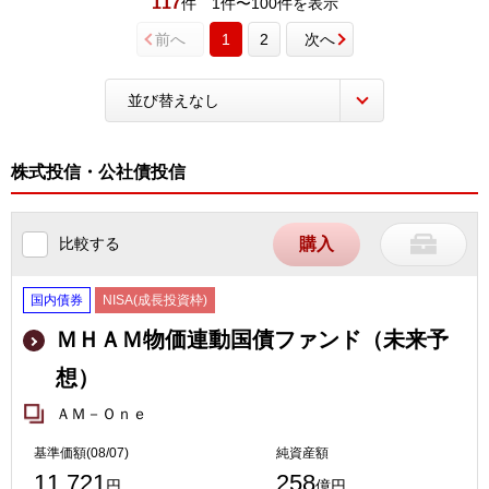
117
件
1件〜100件を表示
前へ
1
2
次へ
株式投信・公社債投信
比較する
購入
国内債券
NISA(成長投資枠)
ＭＨＡＭ物価連動国債ファンド（未来予
想）
ＡＭ－Ｏｎｅ
基準価額(08/07)
純資産額
11,721
258
円
億円