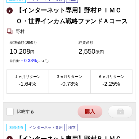
【インターネット専用】野村ＰＩＭＣ
Ｏ・世界インカム戦略ファンドＡコース
野村
基準価額(08/07)
純資産額
10,208
2,550
円
億円
－0.33%
前日比:
(－34円)
１ヵ月リターン
３ヵ月リターン
６ヵ月リターン
-1.64%
-0.73%
-2.25%
比較する
購入
国際債券
インターネット専用
積立
【インターネット専用】野村ＰＩＭＣ