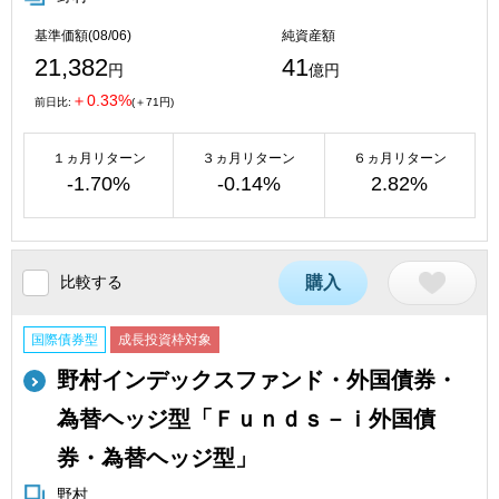
基準価額(08/06)
純資産額
21,382
41
円
億円
＋0.33%
前日比:
(＋71円)
１ヵ月リターン
３ヵ月リターン
６ヵ月リターン
-1.70%
-0.14%
2.82%
比較する
購入
国際債券型
成長投資枠対象
野村インデックスファンド・外国債券・
為替ヘッジ型「Ｆｕｎｄｓ－ｉ外国債
券・為替ヘッジ型」
野村