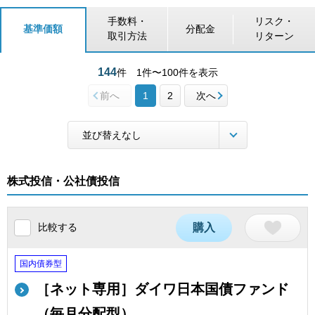
手数料・
リスク・
基準価額
分配金
取引方法
リターン
144
件
1件〜100件を表示
前へ
1
2
次へ
株式投信・公社債投信
比較する
購入
国内債券型
［ネット専用］ダイワ日本国債ファンド
（毎月分配型）