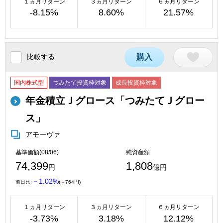
１ヵ月リターン
３ヵ月リターン
６ヵ月リターン
-8.15%
8.60%
21.57%
比較する
購入
国内株式型
つみたて投資枠対象
成長投資枠対象
年金積立Ｊグロース「つみたてＪグロー
ス」
アモーヴァ
基準価額(08/06)
純資産額
74,399
1,808
円
億円
－1.02%
前日比:
(－764円)
１ヵ月リターン
３ヵ月リターン
６ヵ月リターン
-3.73%
3.18%
12.12%