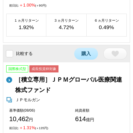
＋1.00%
前日比:
(＋90円)
１ヵ月リターン
３ヵ月リターン
６ヵ月リターン
1.92%
4.72%
0.49%
比較する
購入
国際株式型
成長投資枠対象
［積立専用］ＪＰＭグローバル医療関連
株式ファンド
ＪＰモルガン
基準価額(08/06)
純資産額
10,462
614
円
億円
＋1.31%
前日比:
(＋135円)