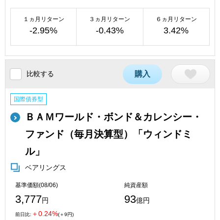
１ヵ月リターン
３ヵ月リターン
６ヵ月リターン
-2.95%
-0.43%
3.42%
比較する
購入
国際債券型
ＢＡＭワールド・ボンド＆カレンシー・
ファンド（毎月決算型）「ウィンドミ
ル」
ベアリングス
基準価額(08/06)
純資産額
3,777
93
円
億円
＋0.24%
前日比:
(＋9円)