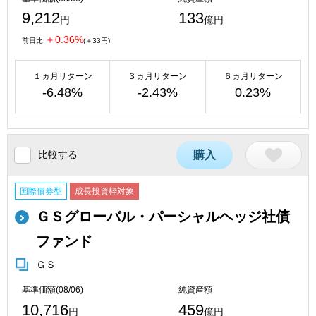
9,212
133
円
億円
＋0.36%
前日比:
(＋33円)
１ヵ月リターン
３ヵ月リターン
６ヵ月リターン
-6.48%
-2.43%
0.23%
比較する
購入
国際債券型
成長投資枠対象
ＧＳグローバル・パーシャルヘッジ社債
ファンド
ＧＳ
基準価額(08/06)
純資産額
10,716
459
円
億円