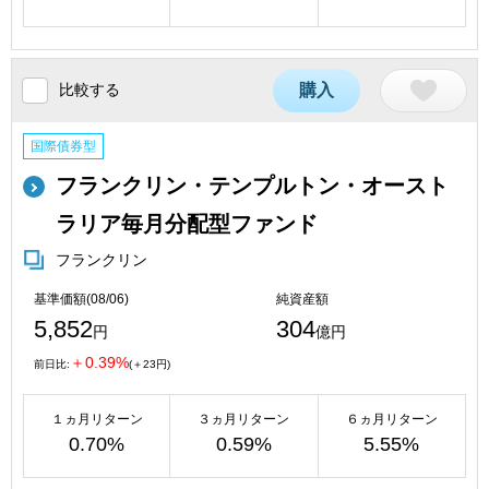
比較する
購入
国際債券型
フランクリン・テンプルトン・オースト
ラリア毎月分配型ファンド
フランクリン
基準価額(08/06)
純資産額
5,852
304
円
億円
＋0.39%
前日比:
(＋23円)
１ヵ月リターン
３ヵ月リターン
６ヵ月リターン
0.70%
0.59%
5.55%