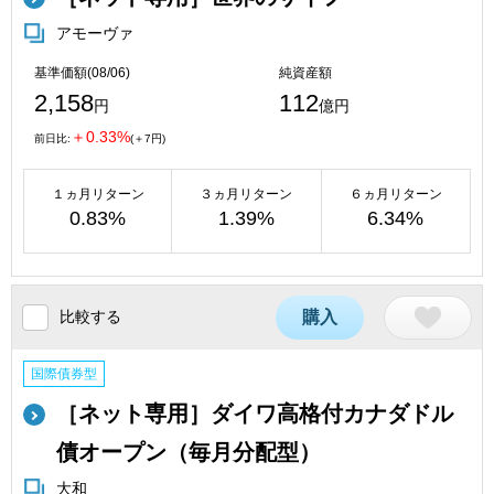
アモーヴァ
基準価額(08/06)
純資産額
2,158
112
円
億円
＋0.33%
前日比:
(＋7円)
１ヵ月リターン
３ヵ月リターン
６ヵ月リターン
0.83%
1.39%
6.34%
比較する
購入
国際債券型
［ネット専用］ダイワ高格付カナダドル
債オープン（毎月分配型）
大和