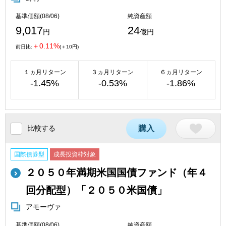
基準価額(08/06)
純資産額
9,017
24
円
億円
＋0.11%
前日比:
(＋10円)
１ヵ月リターン
３ヵ月リターン
６ヵ月リターン
-1.45%
-0.53%
-1.86%
比較する
購入
国際債券型
成長投資枠対象
２０５０年満期米国国債ファンド（年４
回分配型）「２０５０米国債」
アモーヴァ
基準価額(08/06)
純資産額