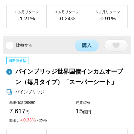
１ヵ月リターン
３ヵ月リターン
６ヵ月リターン
-1.21%
-0.24%
-0.91%
比較する
購入
国際債券型
パインブリッジ世界国債インカムオープ
ン（毎月タイプ）「スーパーシート」
パインブリッジ
基準価額(08/06)
純資産額
7,617
15
円
億円
＋0.33%
前日比:
(＋25円)