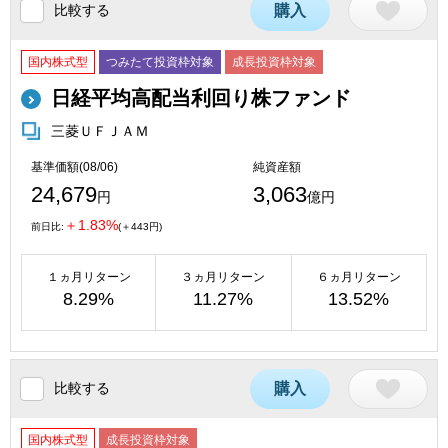
比較する
購入
国内株式型
つみたて投資枠対象
成長投資枠対象
日経平均高配当利回り株ファンド
三菱ＵＦＪＡＭ
基準価額(08/06)
純資産額
24,679
3,063
円
億円
＋1.83%
前日比:
(＋443円)
１ヵ月リターン
３ヵ月リターン
６ヵ月リターン
8.29%
11.27%
13.52%
比較する
購入
国内株式型
成長投資枠対象