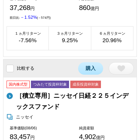
37,268
860
円
億円
－1.52%
前日比:
(－574円)
１ヵ月リターン
３ヵ月リターン
６ヵ月リターン
-7.56%
9.25%
20.96%
比較する
購入
国内株式型
つみたて投資枠対象
成長投資枠対象
［積立専用］ニッセイ日経２２５インデ
ックスファンド
ニッセイ
基準価額(08/06)
純資産額
83,457
4,902
円
億円