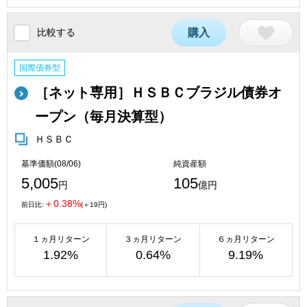
比較する
購入
国際債券型
［ネット専用］ＨＳＢＣブラジル債券オ
ープン（毎月決算型）
ＨＳＢＣ
基準価額(08/06)
純資産額
5,005
105
円
億円
＋0.38%
前日比:
(＋19円)
１ヵ月リターン
３ヵ月リターン
６ヵ月リターン
1.92%
0.64%
9.19%