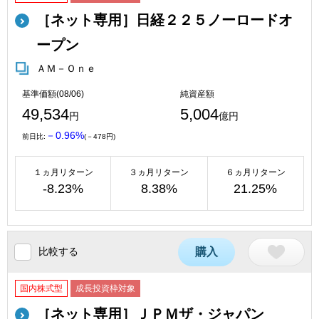
［ネット専用］日経２２５ノーロードオ
ープン
ＡＭ－Ｏｎｅ
基準価額(08/06)
純資産額
49,534
5,004
円
億円
－0.96%
前日比:
(－478円)
１ヵ月リターン
３ヵ月リターン
６ヵ月リターン
-8.23%
8.38%
21.25%
比較する
購入
国内株式型
成長投資枠対象
［ネット専用］ＪＰＭザ・ジャパン