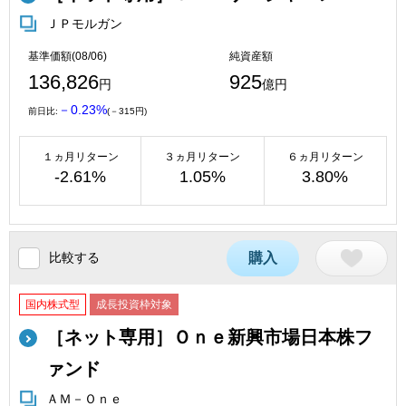
ＪＰモルガン
基準価額(08/06)
純資産額
136,826
925
円
億円
－0.23%
前日比:
(－315円)
１ヵ月リターン
３ヵ月リターン
６ヵ月リターン
-2.61%
1.05%
3.80%
比較する
購入
国内株式型
成長投資枠対象
［ネット専用］Ｏｎｅ新興市場日本株フ
ァンド
ＡＭ－Ｏｎｅ