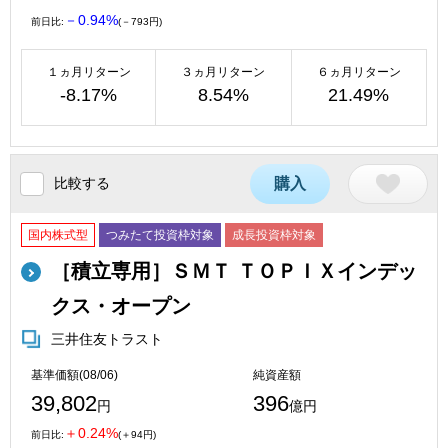
－0.94%
前日比:
(－793円)
１ヵ月リターン
３ヵ月リターン
６ヵ月リターン
-8.17%
8.54%
21.49%
比較する
購入
国内株式型
つみたて投資枠対象
成長投資枠対象
［積立専用］ＳＭＴ ＴＯＰＩＸインデッ
クス・オープン
三井住友トラスト
基準価額(08/06)
純資産額
39,802
396
円
億円
＋0.24%
前日比:
(＋94円)