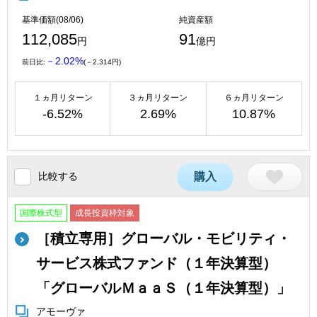
基準価額(08/06)
純資産額
112,085
91
円
億円
－2.02%
前日比:
(－2,314円)
１ヵ月リターン
３ヵ月リターン
６ヵ月リターン
-6.52%
2.69%
10.87%
比較する
購入
国際株式型
成長投資枠対象
［積立専用］グローバル・モビリティ・
サービス株式ファンド（１年決算型）
「グローバルＭａａＳ（１年決算型）」
アモーヴァ