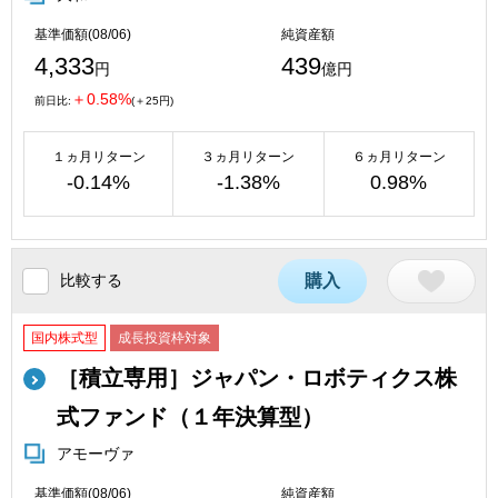
基準価額(08/06)
純資産額
4,333
439
円
億円
＋0.58%
前日比:
(＋25円)
１ヵ月リターン
３ヵ月リターン
６ヵ月リターン
-0.14%
-1.38%
0.98%
比較する
購入
国内株式型
成長投資枠対象
［積立専用］ジャパン・ロボティクス株
式ファンド（１年決算型）
アモーヴァ
基準価額(08/06)
純資産額