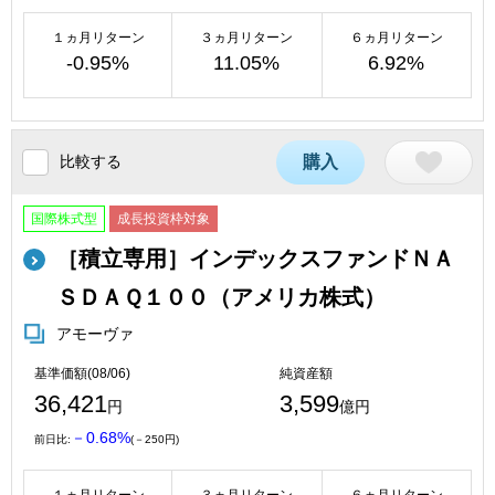
１ヵ月リターン
３ヵ月リターン
６ヵ月リターン
-0.95%
11.05%
6.92%
比較する
購入
国際株式型
成長投資枠対象
［積立専用］インデックスファンドＮＡ
ＳＤＡＱ１００（アメリカ株式）
アモーヴァ
基準価額(08/06)
純資産額
36,421
3,599
円
億円
－0.68%
前日比:
(－250円)
１ヵ月リターン
３ヵ月リターン
６ヵ月リターン