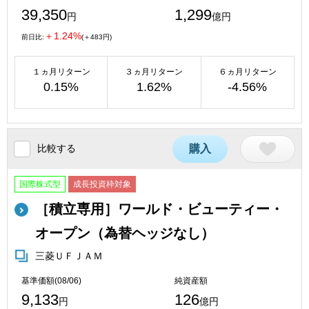
39,350
1,299
円
億円
＋1.24%
前日比:
(＋483円)
１ヵ月リターン
３ヵ月リターン
６ヵ月リターン
0.15%
1.62%
-4.56%
比較する
購入
国際株式型
成長投資枠対象
［積立専用］ワールド・ビューティー・
オープン（為替ヘッジなし）
三菱ＵＦＪＡＭ
基準価額(08/06)
純資産額
9,133
126
円
億円