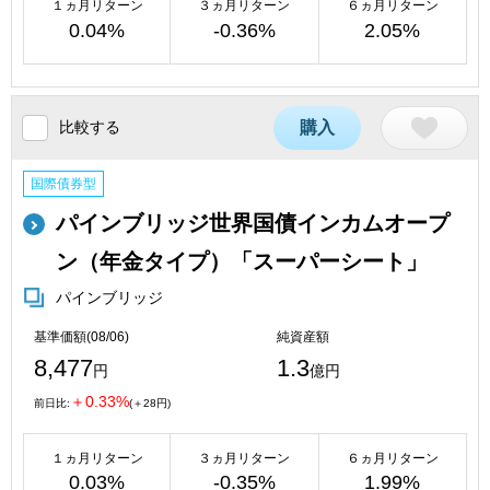
１ヵ月リターン
３ヵ月リターン
６ヵ月リターン
0.04%
-0.36%
2.05%
比較する
購入
国際債券型
パインブリッジ世界国債インカムオープ
ン（年金タイプ）「スーパーシート」
パインブリッジ
基準価額(08/06)
純資産額
8,477
1.3
円
億円
＋0.33%
前日比:
(＋28円)
１ヵ月リターン
３ヵ月リターン
６ヵ月リターン
0.03%
-0.35%
1.99%