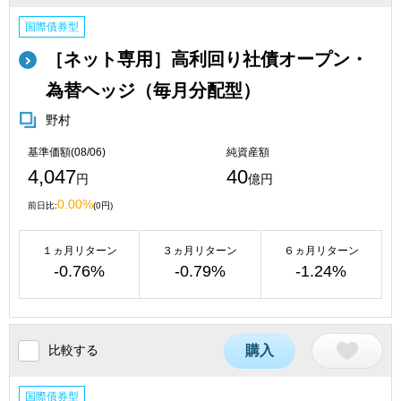
国際債券型
［ネット専用］高利回り社債オープン・
為替ヘッジ（毎月分配型）
野村
基準価額(08/06)
純資産額
4,047
40
円
億円
0.00%
前日比:
(0円)
１ヵ月リターン
３ヵ月リターン
６ヵ月リターン
-0.76%
-0.79%
-1.24%
比較する
購入
国際債券型