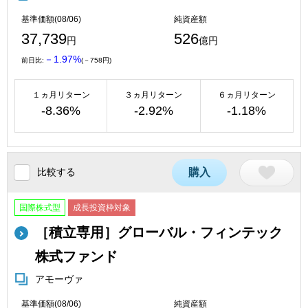
基準価額(08/06)
純資産額
37,739
526
円
億円
－1.97%
前日比:
(－758円)
１ヵ月リターン
３ヵ月リターン
６ヵ月リターン
-8.36%
-2.92%
-1.18%
比較する
購入
国際株式型
成長投資枠対象
［積立専用］グローバル・フィンテック
株式ファンド
アモーヴァ
基準価額(08/06)
純資産額