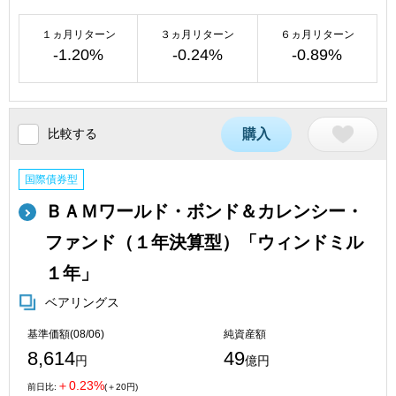
１ヵ月リターン
３ヵ月リターン
６ヵ月リターン
-1.20%
-0.24%
-0.89%
比較する
購入
国際債券型
ＢＡＭワールド・ボンド＆カレンシー・
ファンド（１年決算型）「ウィンドミル
１年」
ベアリングス
基準価額(08/06)
純資産額
8,614
49
円
億円
＋0.23%
前日比:
(＋20円)