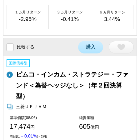
１ヵ月リターン
３ヵ月リターン
６ヵ月リターン
-2.95%
-0.41%
3.44%
比較する
購入
国際債券型
ピムコ・インカム・ストラテジー・ファ
ンド＜為替ヘッジなし＞（年２回決算
型）
三菱ＵＦＪＡＭ
基準価額(08/06)
純資産額
17,474
605
円
億円
－0.01%
前日比:
(－2円)