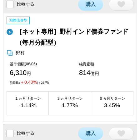
比較する
購入
国際債券型
［ネット専用］野村インド債券ファンド
（毎月分配型）
野村
基準価額(08/06)
純資産額
6,310
814
円
億円
＋0.40%
前日比:
(＋25円)
１ヵ月リターン
３ヵ月リターン
６ヵ月リターン
-1.14%
1.77%
3.45%
比較する
購入