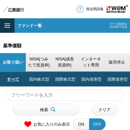
投信用語集
データ基準日
ファンド一覧
2026年7月末
基準価額
NISA[つみ
NISA[成長
インターネ
お取り扱い
販売停止
たて投資枠]
投資枠]
ット専用
すべて
国内株式型
国際株式型
国内債券型
国際債券型
検索
クリア
お気に入りのみ表示
ON
OFF