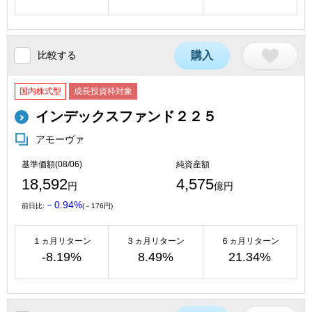
比較する
購入
国内株式型
成長投資枠対象
インデックスファンド２２５
アモーヴァ
基準価額(08/06)
純資産額
18,592
4,575
円
億円
－0.94%
前日比:
(－176円)
１ヵ月リターン
３ヵ月リターン
６ヵ月リターン
-8.19%
8.49%
21.34%