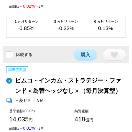
＋0.02%
前日比:
(＋2円)
１ヵ月リターン
３ヵ月リターン
６ヵ月リターン
-0.85%
-0.22%
0.13%
比較する
購入
国際債券型
ピムコ・インカム・ストラテジー・ファ
ンド＜為替ヘッジなし＞（毎月決算型）
三菱ＵＦＪＡＭ
基準価額(08/06)
純資産額
14,035
418
円
億円
－0.01%
前日比:
(－2円)