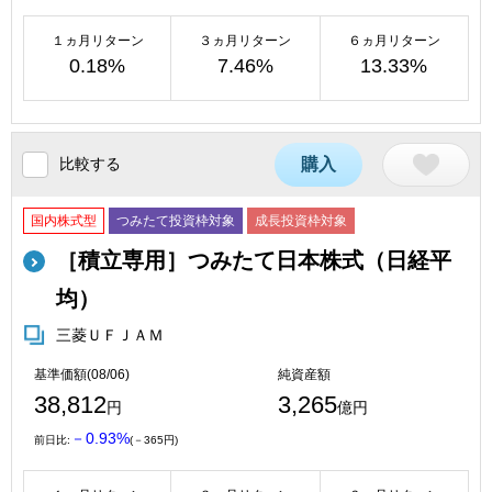
１ヵ月リターン
３ヵ月リターン
６ヵ月リターン
0.18%
7.46%
13.33%
比較する
購入
国内株式型
つみたて投資枠対象
成長投資枠対象
［積立専用］つみたて日本株式（日経平
均）
三菱ＵＦＪＡＭ
基準価額(08/06)
純資産額
38,812
3,265
円
億円
－0.93%
前日比:
(－365円)