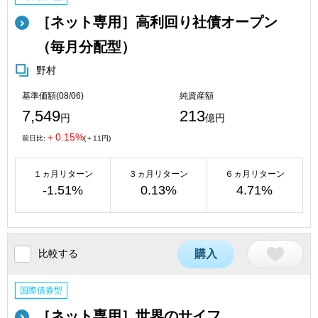
［ネット専用］高利回り社債オープン
（毎月分配型）
野村
基準価額(08/06)
純資産額
7,549
213
円
億円
＋0.15%
前日比:
(＋11円)
１ヵ月リターン
３ヵ月リターン
６ヵ月リターン
-1.51%
0.13%
4.71%
比較する
購入
国際債券型
［ネット専用］世界のサイフ