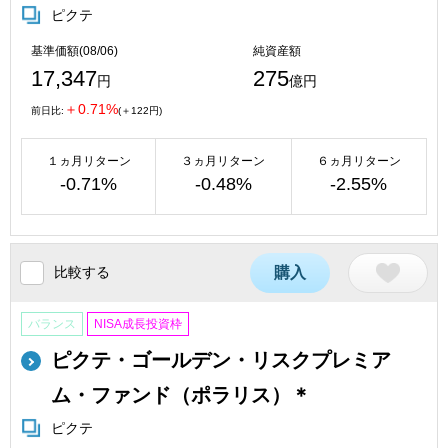
ピクテ
基準価額(08/06)
純資産額
17,347
275
円
億円
＋0.71%
前日比:
(＋122円)
１ヵ月リターン
３ヵ月リターン
６ヵ月リターン
-0.71%
-0.48%
-2.55%
比較する
購入
バランス
NISA成長投資枠
ピクテ・ゴールデン・リスクプレミア
ム・ファンド（ポラリス）＊
ピクテ