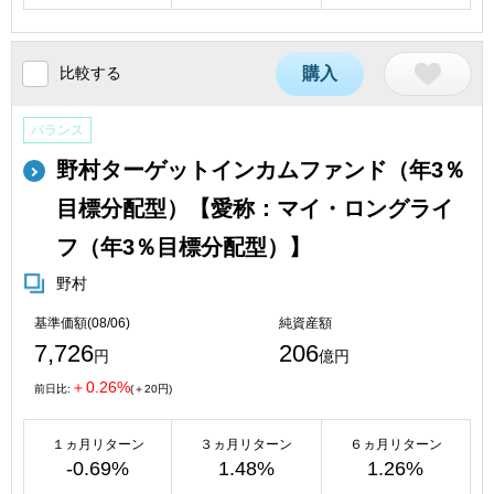
比較する
購入
バランス
野村ターゲットインカムファンド（年3％
目標分配型）【愛称：マイ・ロングライ
フ（年3％目標分配型）】
野村
基準価額(08/06)
純資産額
7,726
206
円
億円
＋0.26%
前日比:
(＋20円)
１ヵ月リターン
３ヵ月リターン
６ヵ月リターン
-0.69%
1.48%
1.26%