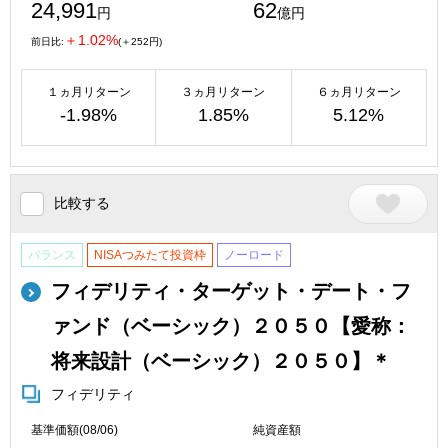
24,991
62
円
億円
＋1.02%
前日比:
(＋252円)
１ヵ月リターン
３ヵ月リターン
６ヵ月リターン
-1.98%
1.85%
5.12%
比較する
バランス
NISAつみたて投資枠
ノーロード
フィデリティ・ターゲット・デート・フ
ァンド（ベーシック）２０５０【愛称：
将来設計（ベーシック）２０５０】＊
フィデリティ
基準価額(08/06)
純資産額