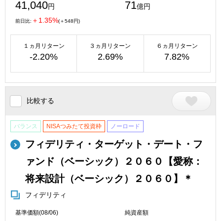
41,040
71
円
億円
＋1.35%
前日比:
(＋548円)
１ヵ月リターン
３ヵ月リターン
６ヵ月リターン
-2.20%
2.69%
7.82%
比較する
バランス
NISAつみたて投資枠
ノーロード
フィデリティ・ターゲット・デート・フ
ァンド（ベーシック）２０６０【愛称：
将来設計（ベーシック）２０６０】＊
フィデリティ
基準価額(08/06)
純資産額