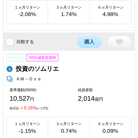
１ヵ月リターン
３ヵ月リターン
６ヵ月リターン
-2.08%
1.74%
4.98%
比較する
購入
バランス
NISA成長投資枠
投資のソムリエ
ＡＭ－Ｏｎｅ
基準価額(08/06)
純資産額
10,527
2,014
円
億円
＋0.16%
前日比:
(＋17円)
１ヵ月リターン
３ヵ月リターン
６ヵ月リターン
-1.15%
0.74%
0.09%