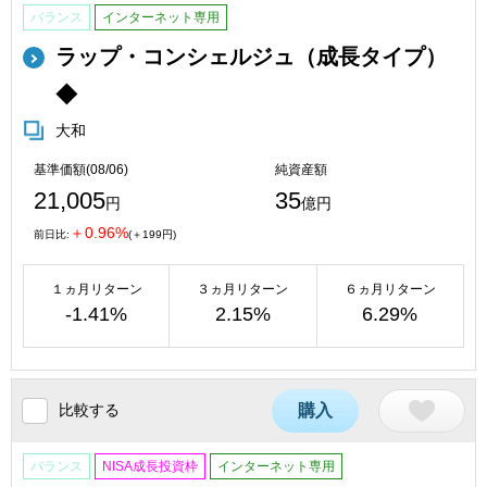
バランス
インターネット専用
ラップ・コンシェルジュ（成長タイプ）
◆
大和
基準価額(08/06)
純資産額
21,005
35
円
億円
＋0.96%
前日比:
(＋199円)
１ヵ月リターン
３ヵ月リターン
６ヵ月リターン
-1.41%
2.15%
6.29%
比較する
購入
バランス
NISA成長投資枠
インターネット専用