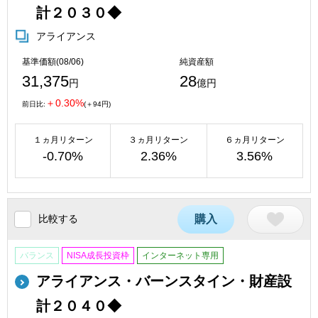
計２０３０◆
アライアンス
基準価額(08/06)
純資産額
31,375
28
円
億円
＋0.30%
前日比:
(＋94円)
１ヵ月リターン
３ヵ月リターン
６ヵ月リターン
-0.70%
2.36%
3.56%
比較する
購入
バランス
NISA成長投資枠
インターネット専用
アライアンス・バーンスタイン・財産設
計２０４０◆