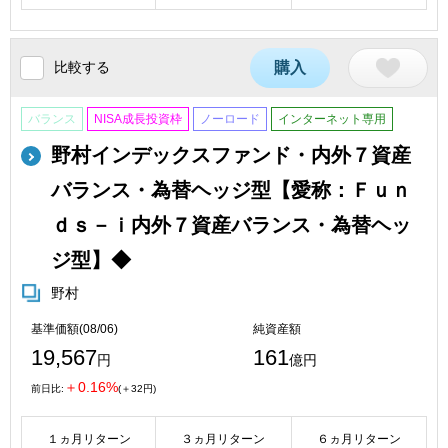
比較する
購入
バランス
NISA成長投資枠
ノーロード
インターネット専用
野村インデックスファンド・内外７資産
バランス・為替ヘッジ型【愛称：Ｆｕｎ
ｄｓ－ｉ内外７資産バランス・為替ヘッ
ジ型】◆
野村
基準価額(08/06)
純資産額
19,567
161
円
億円
＋0.16%
前日比:
(＋32円)
１ヵ月リターン
３ヵ月リターン
６ヵ月リターン