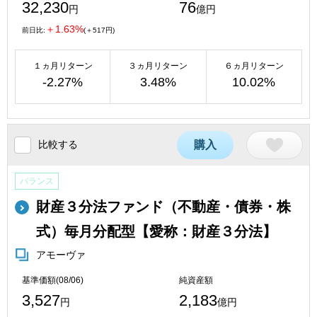
32,230
76
円
億円
＋1.63%
前日比:
(＋517円)
１ヵ月リターン
３ヵ月リターン
６ヵ月リターン
-2.27%
3.48%
10.02%
比較する
購入
バランス
財産３分法ファンド（不動産・債券・株
式）毎月分配型【愛称：財産３分法】
アモーヴァ
基準価額(08/06)
純資産額
3,527
2,183
円
億円