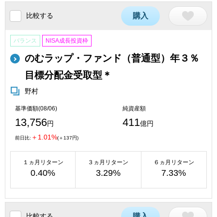
比較する
購入
バランス
NISA成長投資枠
のむラップ・ファンド（普通型）年３％
目標分配金受取型＊
野村
基準価額(08/06)
純資産額
13,756
411
円
億円
＋1.01%
前日比:
(＋137円)
１ヵ月リターン
３ヵ月リターン
６ヵ月リターン
0.40%
3.29%
7.33%
比較する
購入