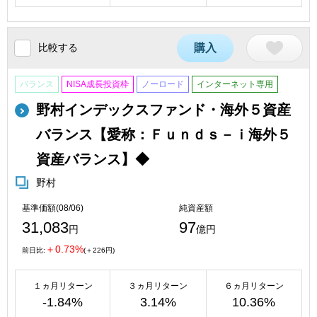
比較する
購入
バランス
NISA成長投資枠
ノーロード
インターネット専用
野村インデックスファンド・海外５資産
バランス【愛称：Ｆｕｎｄｓ－ｉ海外５
資産バランス】◆
野村
基準価額(08/06)
純資産額
31,083
97
円
億円
＋0.73%
前日比:
(＋226円)
１ヵ月リターン
３ヵ月リターン
６ヵ月リターン
-1.84%
3.14%
10.36%