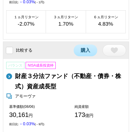
－0.03%
前日比:
(－1円)
１ヵ月リターン
３ヵ月リターン
６ヵ月リターン
-2.07%
1.70%
4.83%
比較する
購入
バランス
NISA成長投資枠
財産３分法ファンド（不動産・債券・株
式）資産成長型
アモーヴァ
基準価額(08/06)
純資産額
30,161
173
円
億円
－0.03%
前日比:
(－9円)