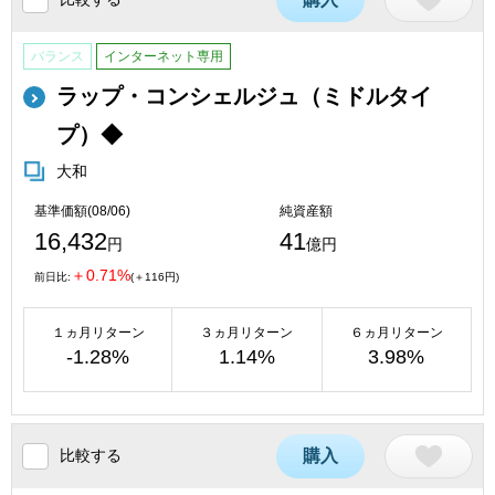
バランス
インターネット専用
ラップ・コンシェルジュ（ミドルタイ
プ）◆
大和
基準価額(08/06)
純資産額
16,432
41
円
億円
＋0.71%
前日比:
(＋116円)
１ヵ月リターン
３ヵ月リターン
６ヵ月リターン
-1.28%
1.14%
3.98%
比較する
購入