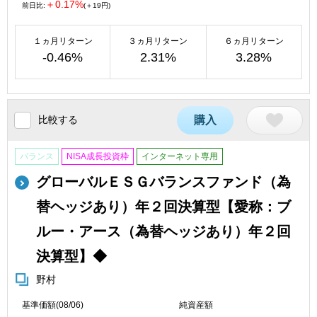
＋0.17%
前日比:
(＋19円)
１ヵ月リターン
３ヵ月リターン
６ヵ月リターン
-0.46%
2.31%
3.28%
比較する
購入
バランス
NISA成長投資枠
インターネット専用
グローバルＥＳＧバランスファンド（為
替ヘッジあり）年２回決算型【愛称：ブ
ルー・アース（為替ヘッジあり）年２回
決算型】◆
野村
基準価額(08/06)
純資産額