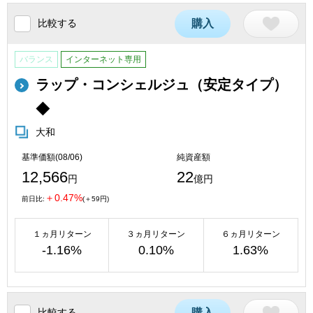
比較する
購入
バランス
インターネット専用
ラップ・コンシェルジュ（安定タイプ）
◆
大和
基準価額(08/06)
純資産額
12,566
22
円
億円
＋0.47%
前日比:
(＋59円)
１ヵ月リターン
３ヵ月リターン
６ヵ月リターン
-1.16%
0.10%
1.63%
比較する
購入