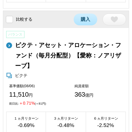
比較する
購入
バランス
ピクテ・アセット・アロケーション・フ
ァンド（毎月分配型）【愛称：ノアリザ
ーブ】
ピクテ
基準価額(08/06)
純資産額
11,510
363
円
億円
＋0.71%
前日比:
(＋81円)
１ヵ月リターン
３ヵ月リターン
６ヵ月リターン
-0.69%
-0.48%
-2.52%