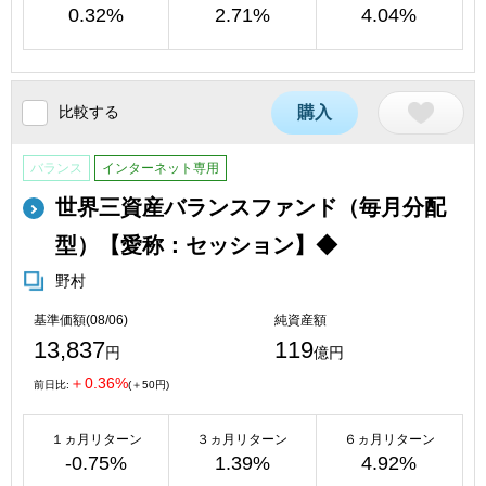
0.32%
2.71%
4.04%
比較する
購入
バランス
インターネット専用
世界三資産バランスファンド（毎月分配
型）【愛称：セッション】◆
野村
基準価額(08/06)
純資産額
13,837
119
円
億円
＋0.36%
前日比:
(＋50円)
１ヵ月リターン
３ヵ月リターン
６ヵ月リターン
-0.75%
1.39%
4.92%