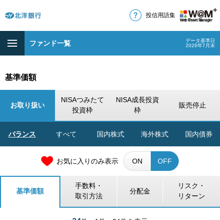
投信用語集
データ基準日
ファンド一覧
2026年7月末
基準価額
NISAつみたて
NISA成長投資
お取り扱い
販売停止
投資枠
枠
バランス
すべて
国内株式
海外株式
国内債券
お気に入りのみ表示
ON
OFF
手数料・
リスク・
基準価額
分配金
取引方法
リターン