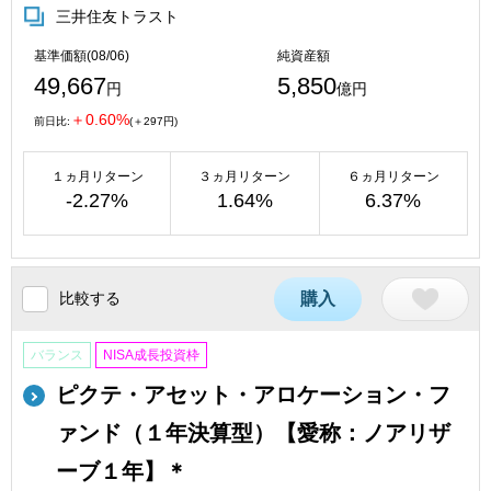
三井住友トラスト
基準価額(08/06)
純資産額
49,667
5,850
円
億円
＋0.60%
前日比:
(＋297円)
１ヵ月リターン
３ヵ月リターン
６ヵ月リターン
-2.27%
1.64%
6.37%
比較する
購入
バランス
NISA成長投資枠
ピクテ・アセット・アロケーション・フ
ァンド（１年決算型）【愛称：ノアリザ
ーブ１年】＊