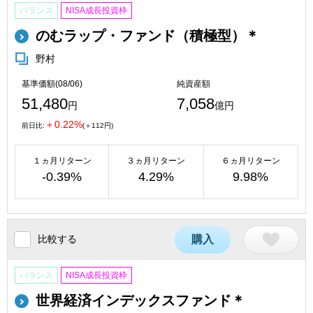
バランス
NISA成長投資枠
のむラップ・ファンド（積極型）＊
野村
基準価額(08/06)
純資産額
51,480
7,058
円
億円
＋0.22%
前日比:
(＋112円)
１ヵ月リターン
３ヵ月リターン
６ヵ月リターン
-0.39%
4.29%
9.98%
比較する
購入
バランス
NISA成長投資枠
世界経済インデックスファンド＊