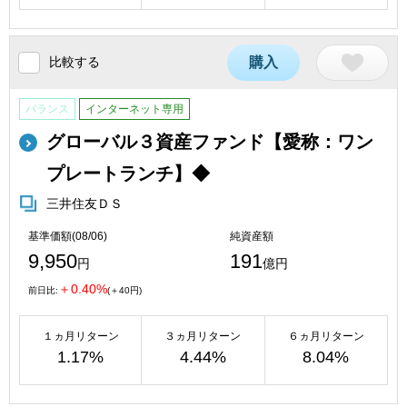
比較する
購入
バランス
インターネット専用
グローバル３資産ファンド【愛称：ワン
プレートランチ】◆
三井住友ＤＳ
基準価額(08/06)
純資産額
9,950
191
円
億円
＋0.40%
前日比:
(＋40円)
１ヵ月リターン
３ヵ月リターン
６ヵ月リターン
1.17%
4.44%
8.04%