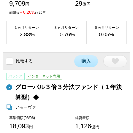
9,709
29
円
億円
＋0.20%
前日比:
(＋19円)
１ヵ月リターン
３ヵ月リターン
６ヵ月リターン
-2.83%
-0.76%
0.05%
比較する
購入
バランス
インターネット専用
グローバル３倍３分法ファンド（１年決
算型）◆
アモーヴァ
基準価額(08/06)
純資産額
18,093
1,126
円
億円