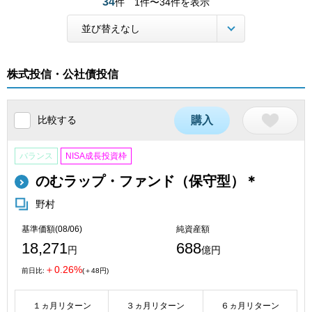
34
件
1件〜34件を表示
株式投信・公社債投信
比較する
購入
バランス
NISA成長投資枠
のむラップ・ファンド（保守型）＊
野村
基準価額(08/06)
純資産額
18,271
688
円
億円
＋0.26%
前日比:
(＋48円)
１ヵ月リターン
３ヵ月リターン
６ヵ月リターン