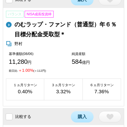
バランス
NISA成長投資枠
のむラップ・ファンド（普通型）年６％
目標分配金受取型＊
野村
基準価額(08/06)
純資産額
11,280
584
円
億円
＋1.00%
前日比:
(＋112円)
１ヵ月リターン
３ヵ月リターン
６ヵ月リターン
0.40%
3.32%
7.36%
比較する
購入