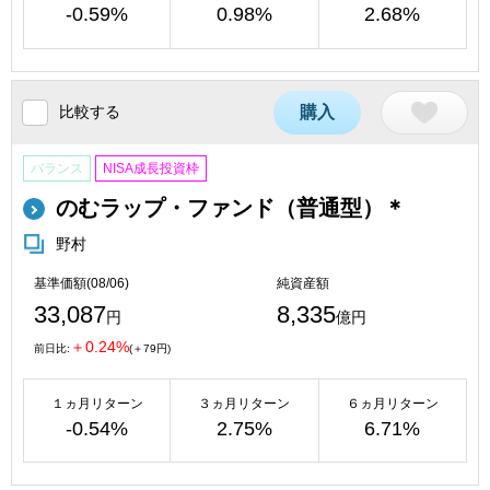
-0.59%
0.98%
2.68%
比較する
購入
バランス
NISA成長投資枠
のむラップ・ファンド（普通型）＊
野村
基準価額(08/06)
純資産額
33,087
8,335
円
億円
＋0.24%
前日比:
(＋79円)
１ヵ月リターン
３ヵ月リターン
６ヵ月リターン
-0.54%
2.75%
6.71%