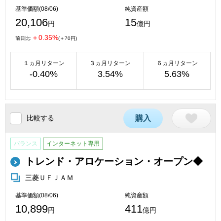
基準価額(08/06)
純資産額
20,106
15
円
億円
＋0.35%
前日比:
(＋70円)
１ヵ月リターン
３ヵ月リターン
６ヵ月リターン
-0.40%
3.54%
5.63%
比較する
購入
バランス
インターネット専用
トレンド・アロケーション・オープン◆
三菱ＵＦＪＡＭ
基準価額(08/06)
純資産額
10,899
411
円
億円