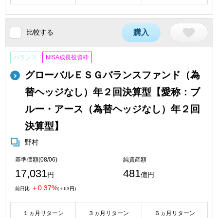
比較する
購入
バランス
NISA成長投資枠
グローバルＥＳＧバランスファンド（為
替ヘッジなし）年２回決算型【愛称：ブ
ルー・アース（為替ヘッジなし）年２回
決算型】
野村
基準価額(08/06)
純資産額
17,031
481
円
億円
＋0.37%
前日比:
(＋63円)
１ヵ月リターン
３ヵ月リターン
６ヵ月リターン