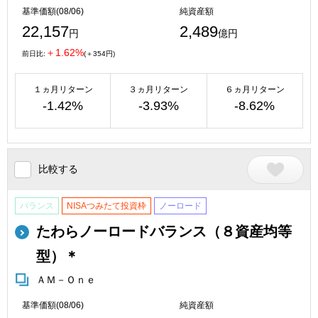
基準価額(08/06)
純資産額
22,157
2,489
円
億円
＋1.62%
前日比:
(＋354円)
１ヵ月リターン
３ヵ月リターン
６ヵ月リターン
-1.42%
-3.93%
-8.62%
比較する
バランス
NISAつみたて投資枠
ノーロード
たわらノーロードバランス（８資産均等
型）＊
ＡＭ－Ｏｎｅ
基準価額(08/06)
純資産額