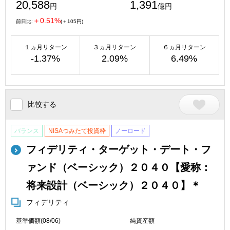
20,588
1,391
円
億円
＋0.51%
前日比:
(＋105円)
１ヵ月リターン
３ヵ月リターン
６ヵ月リターン
-1.37%
2.09%
6.49%
比較する
バランス
NISAつみたて投資枠
ノーロード
フィデリティ・ターゲット・デート・フ
ァンド（ベーシック）２０４０【愛称：
将来設計（ベーシック）２０４０】＊
フィデリティ
基準価額(08/06)
純資産額