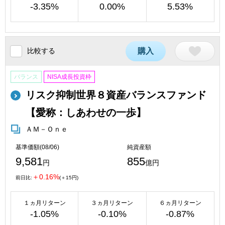
-3.35%
0.00%
5.53%
比較する
購入
バランス
NISA成長投資枠
リスク抑制世界８資産バランスファンド
【愛称：しあわせの一歩】
ＡＭ－Ｏｎｅ
基準価額(08/06)
純資産額
9,581
855
円
億円
＋0.16%
前日比:
(＋15円)
１ヵ月リターン
３ヵ月リターン
６ヵ月リターン
-1.05%
-0.10%
-0.87%