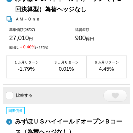
回決算型）為替ヘッジなし
ＡＭ－Ｏｎｅ
基準価額(08/07)
純資産額
27,010
900
円
億円
＋0.46%
前日比:
(＋125円)
１ヵ月リターン
３ヵ月リターン
６ヵ月リターン
-1.79%
0.01%
4.45%
比較する
国際債券
みずほＵＳハイイールドオープンＢコー
ス（為替ヘッジなし）