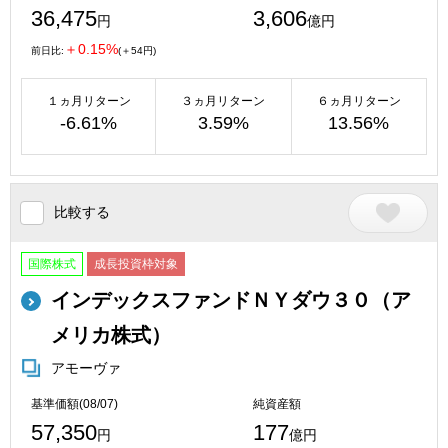
36,475
3,606
円
億円
＋0.15%
前日比:
(＋54円)
１ヵ月リターン
３ヵ月リターン
６ヵ月リターン
-6.61%
3.59%
13.56%
比較する
国際株式
成長投資枠対象
インデックスファンドＮＹダウ３０（ア
メリカ株式）
アモーヴァ
基準価額(08/07)
純資産額
57,350
177
円
億円