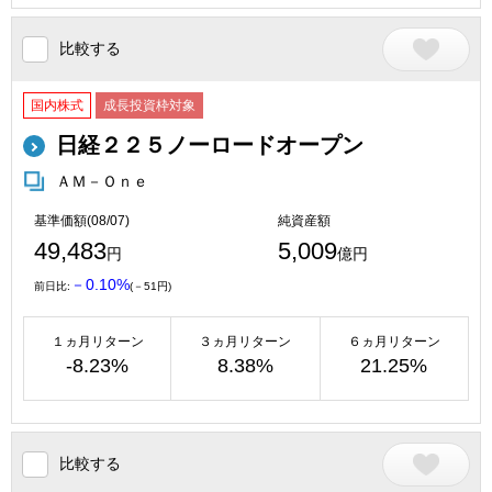
比較する
国内株式
成長投資枠対象
日経２２５ノーロードオープン
ＡＭ－Ｏｎｅ
基準価額(08/07)
純資産額
49,483
5,009
円
億円
－0.10%
前日比:
(－51円)
１ヵ月リターン
３ヵ月リターン
６ヵ月リターン
-8.23%
8.38%
21.25%
比較する