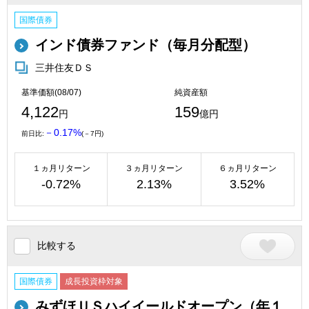
国際債券
インド債券ファンド（毎月分配型）
三井住友ＤＳ
基準価額(08/07)
純資産額
4,122
159
円
億円
－0.17%
前日比:
(－7円)
１ヵ月リターン
３ヵ月リターン
６ヵ月リターン
-0.72%
2.13%
3.52%
比較する
国際債券
成長投資枠対象
みずほＵＳハイイールドオープン（年１