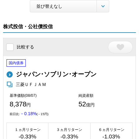
株式投信・公社債投信
比較する
国内債券
ジャパン･ソブリン･オープン
三菱ＵＦＪＡＭ
基準価額(08/07)
純資産額
8,378
52
円
億円
－0.18%
前日比:
(－15円)
１ヵ月リターン
３ヵ月リターン
６ヵ月リターン
-0.33%
-0.33%
-1.03%