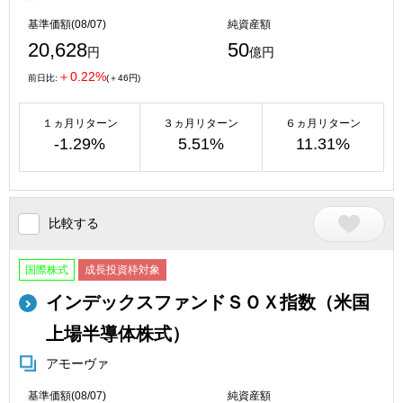
基準価額(08/07)
純資産額
20,628
50
円
億円
＋0.22%
前日比:
(＋46円)
１ヵ月リターン
３ヵ月リターン
６ヵ月リターン
-1.29%
5.51%
11.31%
比較する
国際株式
成長投資枠対象
インデックスファンドＳＯＸ指数（米国
上場半導体株式）
アモーヴァ
基準価額(08/07)
純資産額