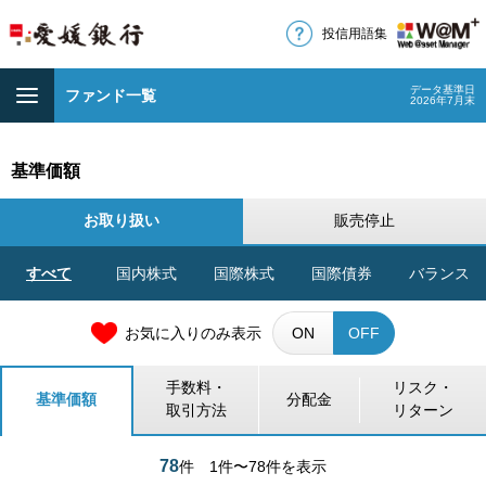
投信用語集
データ基準日
ファンド一覧
2026年7月末
基準価額
お取り扱い
販売停止
すべて
国内株式
国際株式
国際債券
バランス
お気に入りのみ表示
ON
OFF
手数料・
リスク・
基準価額
分配金
取引方法
リターン
78
件
1件〜78件を表示