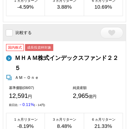
１ヵ月リターン
３ヵ月リターン
６ヵ月リターン
-4.59%
3.88%
10.69%
比較する
国内株式
成長投資枠対象
ＭＨＡＭ株式インデックスファンド２２
５
ＡＭ－Ｏｎｅ
基準価額(08/07)
純資産額
12,591
2,965
円
億円
－0.11%
前日比:
(－14円)
１ヵ月リターン
３ヵ月リターン
６ヵ月リターン
-8.19%
8.48%
21.33%