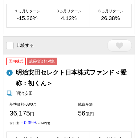
１ヵ月リターン
３ヵ月リターン
６ヵ月リターン
-15.26%
4.12%
26.38%
比較する
国内株式
成長投資枠対象
明治安田セレクト日本株式ファンド＜愛
称：初くん＞
明治安田
基準価額(08/07)
純資産額
36,175
56
円
億円
－0.39%
前日比:
(－142円)