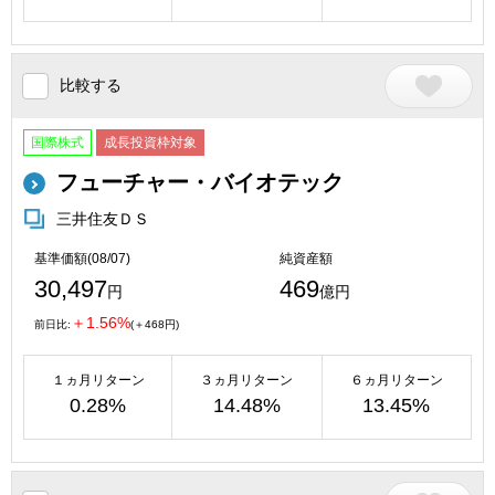
比較する
国際株式
成長投資枠対象
フューチャー・バイオテック
三井住友ＤＳ
基準価額(08/07)
純資産額
30,497
469
円
億円
＋1.56%
前日比:
(＋468円)
１ヵ月リターン
３ヵ月リターン
６ヵ月リターン
0.28%
14.48%
13.45%