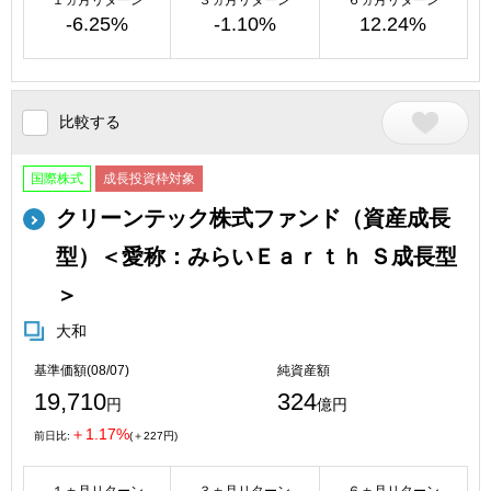
-6.25%
-1.10%
12.24%
比較する
国際株式
成長投資枠対象
クリーンテック株式ファンド（資産成長
型）＜愛称：みらいＥａｒｔｈ Ｓ成長型
＞
大和
基準価額(08/07)
純資産額
19,710
324
円
億円
＋1.17%
前日比:
(＋227円)