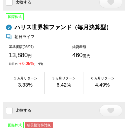
比較する
国際株式
ハリス世界株ファンド（毎月決算型）
朝日ライフ
基準価額(08/07)
純資産額
13,880
460
円
億円
＋0.05%
前日比:
(＋7円)
１ヵ月リターン
３ヵ月リターン
６ヵ月リターン
3.33%
6.42%
4.49%
比較する
国際株式
成長投資枠対象