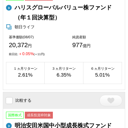
ハリスグローバルバリュー株ファンド
（年１回決算型）
朝日ライフ
基準価額(08/07)
純資産額
20,372
977
円
億円
＋0.05%
前日比:
(＋11円)
１ヵ月リターン
３ヵ月リターン
６ヵ月リターン
2.61%
6.35%
5.01%
比較する
国際株式
成長投資枠対象
明治安田米国中小型成長株式ファンド