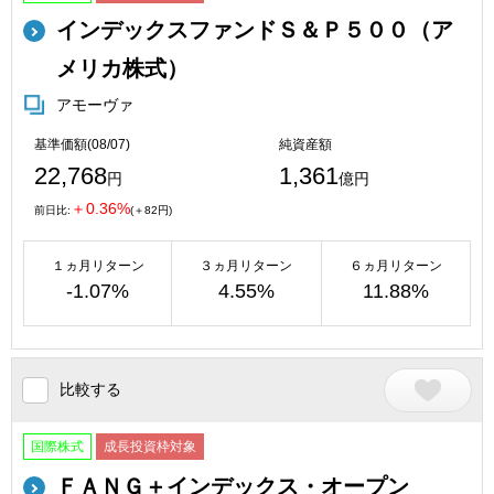
インデックスファンドＳ＆Ｐ５００（ア
メリカ株式）
アモーヴァ
基準価額(08/07)
純資産額
22,768
1,361
円
億円
＋0.36%
前日比:
(＋82円)
１ヵ月リターン
３ヵ月リターン
６ヵ月リターン
-1.07%
4.55%
11.88%
比較する
国際株式
成長投資枠対象
ＦＡＮＧ＋インデックス・オープン