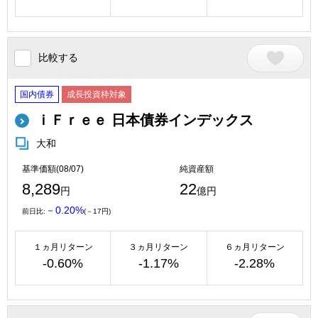
比較する
国内債券
成長投資枠対象
ｉＦｒｅｅ 日本債券インデックス
大和
基準価額(08/07)
純資産額
8,289
22
円
億円
－0.20%
前日比:
(－17円)
１ヵ月リターン
３ヵ月リターン
６ヵ月リターン
-0.60%
-1.17%
-2.28%