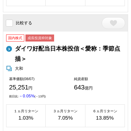
比較する
国内株式
成長投資枠対象
ダイワ好配当日本株投信＜愛称：季節点
描＞
大和
基準価額(08/07)
純資産額
25,251
643
円
億円
－0.05%
前日比:
(－13円)
１ヵ月リターン
３ヵ月リターン
６ヵ月リターン
1.03%
7.05%
13.85%