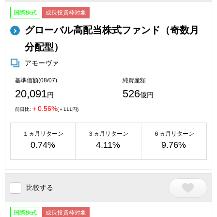
国際株式
成長投資枠対象
グローバル高配当株式ファンド（奇数月
分配型）
アモーヴァ
基準価額(08/07)
純資産額
20,091
526
円
億円
＋0.56%
前日比:
(＋111円)
１ヵ月リターン
３ヵ月リターン
６ヵ月リターン
0.74%
4.11%
9.76%
比較する
国際株式
成長投資枠対象