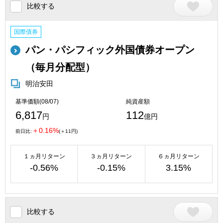
比較する
国際債券
パン・パシフィック外国債券オープン
（毎月分配型）
明治安田
基準価額(08/07)
純資産額
6,817
112
円
億円
＋0.16%
前日比:
(＋11円)
１ヵ月リターン
３ヵ月リターン
６ヵ月リターン
-0.56%
-0.15%
3.15%
比較する