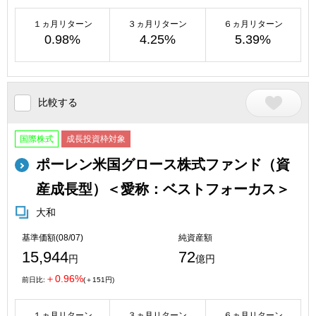
１ヵ月リターン
３ヵ月リターン
６ヵ月リターン
0.98%
4.25%
5.39%
比較する
国際株式
成長投資枠対象
ポーレン米国グロース株式ファンド（資
産成長型）＜愛称：ベストフォーカス＞
大和
基準価額(08/07)
純資産額
15,944
72
円
億円
＋0.96%
前日比:
(＋151円)
１ヵ月リターン
３ヵ月リターン
６ヵ月リターン