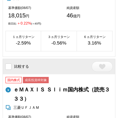
基準価額(08/07)
純資産額
18,015
46
円
億円
＋0.22%
前日比:
(＋40円)
１ヵ月リターン
３ヵ月リターン
６ヵ月リターン
-2.59%
-0.56%
3.16%
比較する
国内株式
成長投資枠対象
ｅＭＡＸＩＳ Ｓｌｉｍ国内株式（読売３
３３）
三菱ＵＦＪＡＭ
基準価額(08/07)
純資産額