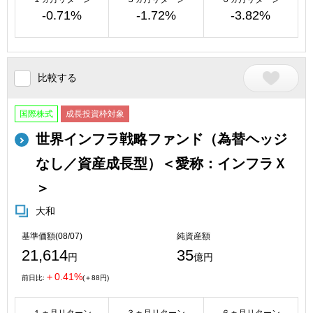
-0.71%
-1.72%
-3.82%
比較する
国際株式
成長投資枠対象
世界インフラ戦略ファンド（為替ヘッジ
なし／資産成長型）＜愛称：インフラＸ
＞
大和
基準価額(08/07)
純資産額
21,614
35
円
億円
＋0.41%
前日比:
(＋88円)
１ヵ月リターン
３ヵ月リターン
６ヵ月リターン