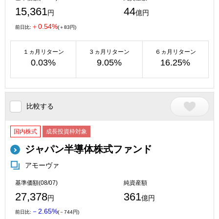
15,361
44
円
億円
＋0.54%
前日比:
(＋83円)
１ヵ月リターン
３ヵ月リターン
６ヵ月リターン
0.03%
9.05%
16.25%
比較する
国内株式
成長投資枠対象
ジャパン半導体株式ファンド
アモーヴァ
基準価額(08/07)
純資産額
27,378
361
円
億円
－2.65%
前日比:
(－744円)