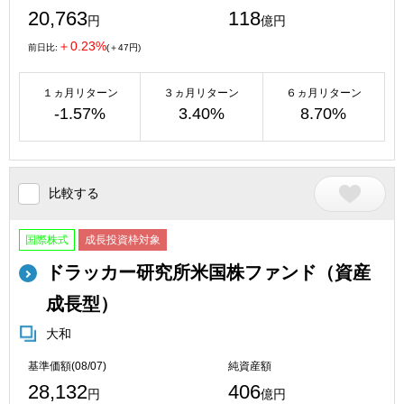
20,763
118
円
億円
＋0.23%
前日比:
(＋47円)
１ヵ月リターン
３ヵ月リターン
６ヵ月リターン
-1.57%
3.40%
8.70%
比較する
国際株式
成長投資枠対象
ドラッカー研究所米国株ファンド（資産
成長型）
大和
基準価額(08/07)
純資産額
28,132
406
円
億円