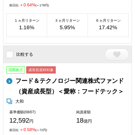
＋0.64%
前日比:
(＋178円)
１ヵ月リターン
３ヵ月リターン
６ヵ月リターン
1.16%
5.95%
17.42%
比較する
国際株式
成長投資枠対象
フード＆テクノロジー関連株式ファンド
（資産成長型）＜愛称：フードテック＞
大和
基準価額(08/07)
純資産額
12,592
18
円
億円
＋0.58%
前日比:
(＋72円)