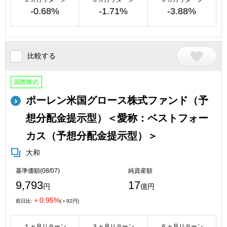
-0.68%
-1.71%
-3.88%
比較する
国際株式
ポーレン米国グロース株式ファンド（予
想分配金提示型）＜愛称：ベストフォー
カス（予想分配金提示型）＞
大和
基準価額(08/07)
純資産額
9,793
17
円
億円
＋0.95%
前日比:
(＋92円)
１ヵ月リターン
３ヵ月リターン
６ヵ月リターン