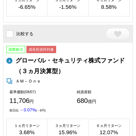
１ヵ月リターン
３ヵ月リターン
６ヵ月リターン
-6.65%
-1.56%
8.58%
比較する
国際株式
成長投資枠対象
グローバル・セキュリティ株式ファンド
（３ヵ月決算型）
ＡＭ－Ｏｎｅ
基準価額(08/07)
純資産額
11,706
680
円
億円
－0.07%
前日比:
(－8円)
１ヵ月リターン
３ヵ月リターン
６ヵ月リターン
3.68%
15.96%
12.07%