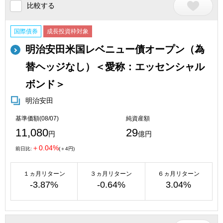
比較する
国際債券
成長投資枠対象
明治安田米国レベニュー債オープン（為
替ヘッジなし）＜愛称：エッセンシャル
ボンド＞
明治安田
基準価額(08/07)
純資産額
11,080
29
円
億円
＋0.04%
前日比:
(＋4円)
１ヵ月リターン
３ヵ月リターン
６ヵ月リターン
-3.87%
-0.64%
3.04%