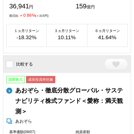
36,941
159
円
億円
＋0.86%
前日比:
(＋315円)
１ヵ月リターン
３ヵ月リターン
６ヵ月リターン
-18.32%
10.11%
41.64%
比較する
国際株式
成長投資枠対象
あおぞら・徹底分散グローバル・サステ
ナビリティ株式ファンド＜愛称：満天観
測＞
あおぞら
基準価額(08/07)
純資産額