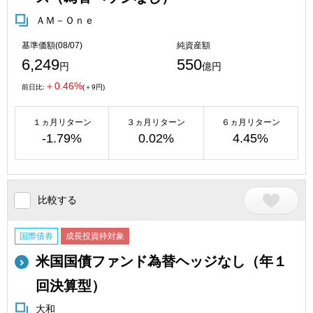
ＡＭ－Ｏｎｅ
基準価額(08/07)
純資産額
6,249
550
円
億円
＋0.46%
前日比:
(＋9円)
１ヵ月リターン
３ヵ月リターン
６ヵ月リターン
-1.79%
0.02%
4.45%
比較する
国際債券
成長投資枠対象
米国国債ファンド為替ヘッジなし（年１
回決算型）
大和