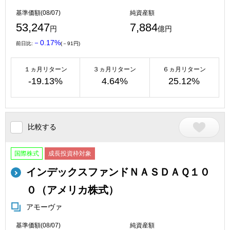
基準価額(08/07)
純資産額
53,247
7,884
円
億円
－0.17%
前日比:
(－91円)
１ヵ月リターン
３ヵ月リターン
６ヵ月リターン
-19.13%
4.64%
25.12%
比較する
国際株式
成長投資枠対象
インデックスファンドＮＡＳＤＡＱ１０
０（アメリカ株式）
アモーヴァ
基準価額(08/07)
純資産額