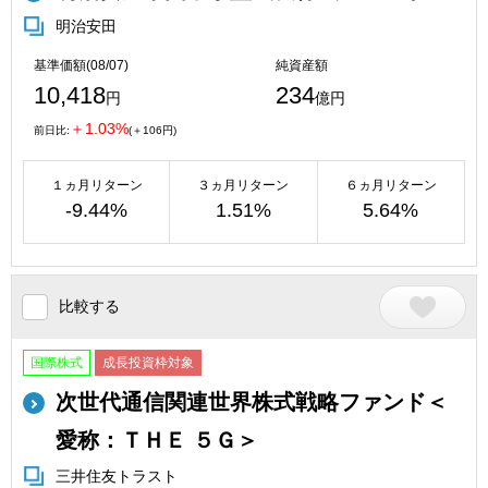
明治安田
基準価額(08/07)
純資産額
10,418
234
円
億円
＋1.03%
前日比:
(＋106円)
１ヵ月リターン
３ヵ月リターン
６ヵ月リターン
-9.44%
1.51%
5.64%
比較する
国際株式
成長投資枠対象
次世代通信関連世界株式戦略ファンド＜
愛称：ＴＨＥ ５Ｇ＞
三井住友トラスト