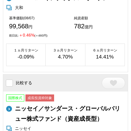
大和
基準価額(08/07)
純資産額
99,568
782
円
億円
＋0.46%
前日比:
(＋460円)
１ヵ月リターン
３ヵ月リターン
６ヵ月リターン
-0.09%
4.70%
14.41%
比較する
国際株式
成長投資枠対象
ニッセイ／サンダース・グローバルバリ
ュー株式ファンド（資産成長型）
ニッセイ