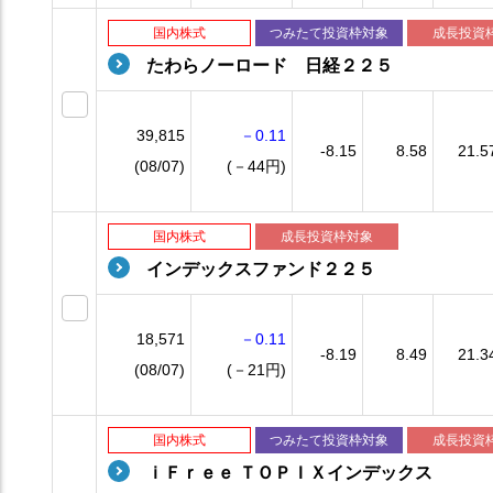
国内株式
つみたて投資枠対象
成長投資
たわらノーロード 日経２２５
39,815
－0.11
-8.15
8.58
21.5
(08/07)
(－44円)
国内株式
成長投資枠対象
インデックスファンド２２５
18,571
－0.11
-8.19
8.49
21.3
(08/07)
(－21円)
国内株式
つみたて投資枠対象
成長投資
ｉＦｒｅｅ ＴＯＰＩＸインデックス