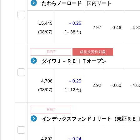
たわらノーロード 国内リート
15,449
－0.25
2.97
-0.46
-4.3
(08/07)
(－38円)
REIT
成長投資枠対象
ダイワＪ－ＲＥＩＴオープン
4,708
－0.25
2.92
-0.60
-4.6
(08/07)
(－12円)
REIT
インデックスファンドＪリート（東証ＲＥ
4,892
－0.24