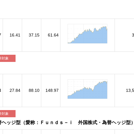
7
16.41
37.15
61.64
枠対象
4
27.84
88.10
148.97
13,
枠対象
替ヘッジ型（愛称：Ｆｕｎｄｓ－ｉ 外国株式・為替ヘッジ型