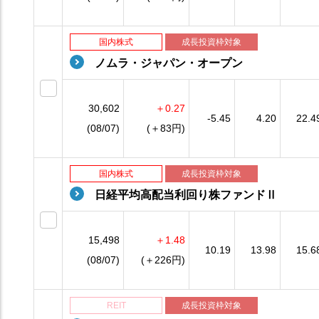
国内株式
成長投資枠対象
ノムラ・ジャパン・オープン
30,602
＋0.27
-5.45
4.20
22.4
(08/07)
(＋83円)
国内株式
成長投資枠対象
日経平均高配当利回り株ファンドⅡ
15,498
＋1.48
10.19
13.98
15.6
(08/07)
(＋226円)
REIT
成長投資枠対象