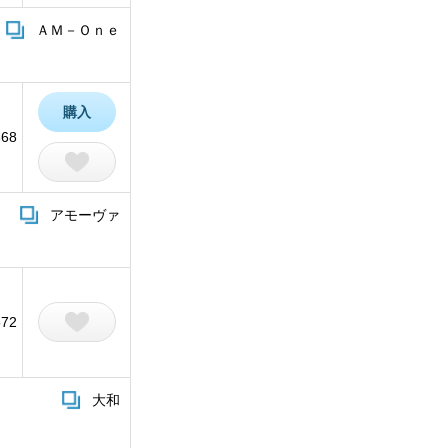
ＡＭ－Ｏｎｅ
購入
868
アモーヴァ
572
大和