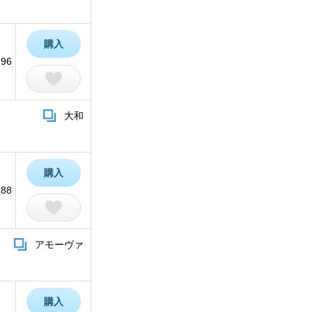
購入
196
大和
購入
88
アモーヴァ
購入