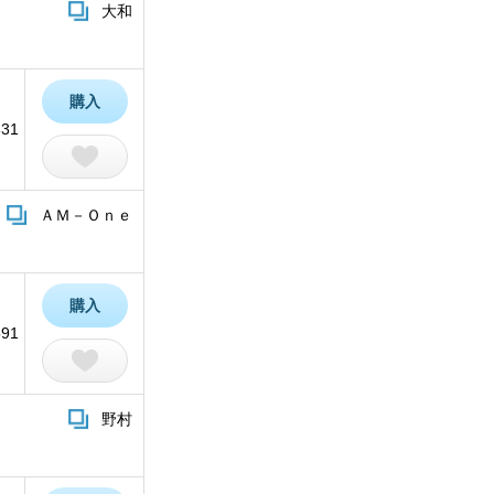
大和
購入
331
ＡＭ－Ｏｎｅ
購入
591
野村
）