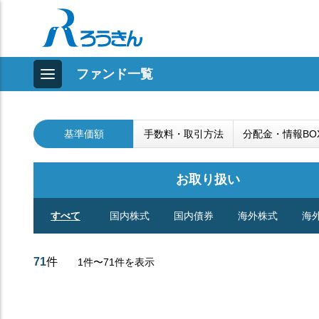
ファンド一覧
基準価額
手数料・取引方法
分配金・情報BO
お取り扱い
すべて
国内株式
国内債券
海外株式
海
71
件
1件〜71件を表示