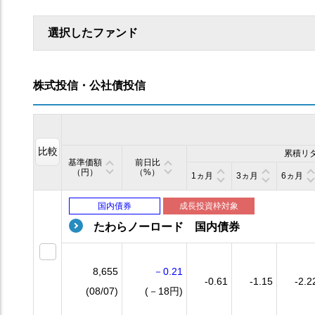
選択したファンド
株式投信・公社債投信
比較
累積リ
基準価額
前日比
（円）
（%）
1ヵ月
3ヵ月
6ヵ月
国内債券
成長投資枠対象
たわらノーロード 国内債券
8,655
－0.21
-0.61
-1.15
-2.2
(08/07)
(－18円)