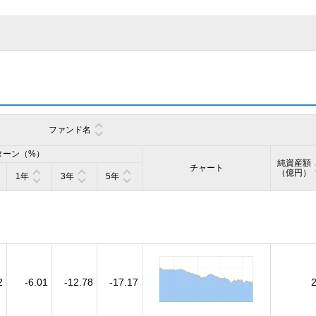
ファンド名
ターン（%）
純資産額
チャート
（億円）
1年
3年
5年
2
-6.01
-12.78
-17.17