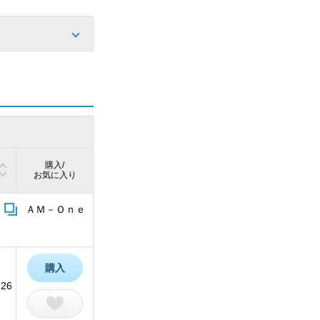
購入/
お気に入り
ＡＭ－Ｏｎｅ
購入
226