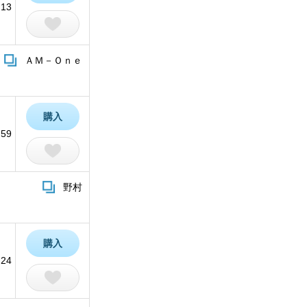
213
ＡＭ－Ｏｎｅ
購入
759
野村
）
購入
24