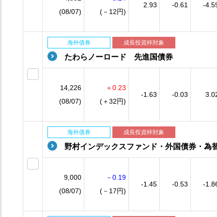
2.93
-0.61
-4.5
(08/07)
(－12円)
海外債券
成長投資枠対象
たわらノーロード 先進国債券
14,226
＋0.23
-1.63
-0.03
3.0
(08/07)
(＋32円)
海外債券
成長投資枠対象
野村インデックスファンド・外国債券・為
9,000
－0.19
-1.45
-0.53
-1.8
(08/07)
(－17円)