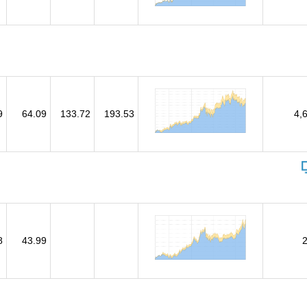
9
64.09
133.72
193.53
4,
8
43.99