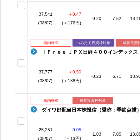
37,541
＋0.47
0.20
7.52
13.4
(08/07)
(＋176円)
国内株式
つみたて投資枠対象
成長投資
ｉＦｒｅｅ ＪＰＸ日経４００インデックス
37,777
＋0.50
-0.23
6.71
13.9
(08/07)
(＋188円)
国内株式
成長投資枠対象
ダイワ好配当日本株投信（愛称：季節点描
25,251
－0.05
1.03
7.05
13.8
(08/07)
(－13円)