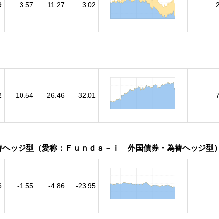
9
3.57
11.27
3.02
2
10.54
26.46
32.01
替ヘッジ型（愛称：Ｆｕｎｄｓ－ｉ 外国債券・為替ヘッジ型
6
-1.55
-4.86
-23.95