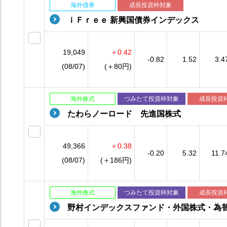
海外債券
成長投資枠対象
ｉＦｒｅｅ 新興国債券インデックス
19,049
＋0.42
-0.82
1.52
3.4
(08/07)
(＋80円)
海外株式
つみたて投資枠対象
成長投資
たわらノーロード 先進国株式
49,366
＋0.38
-0.20
5.32
11.7
(08/07)
(＋186円)
海外株式
つみたて投資枠対象
成長投資
野村インデックスファンド・外国株式・為