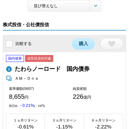
株式投信・公社債投信
比較する
購入
国内債券
成長投資枠対象
たわらノーロード 国内債券
ＡＭ－Ｏｎｅ
基準価額(08/07)
純資産額
8,655
226
円
億円
－0.21%
前日比:
(－18円)
１ヵ月リターン
３ヵ月リターン
６ヵ月リターン
-0.61%
-1.15%
-2.22%