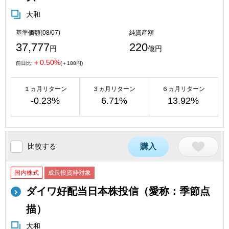
大和
基準価額(08/07)
純資産額
37,777
220
円
億円
＋0.50%
前日比:
(＋188円)
１ヵ月リターン
３ヵ月リターン
６ヵ月リターン
-0.23%
6.71%
13.92%
比較する
購入
国内株式
成長投資枠対象
ダイワ好配当日本株投信（愛称：季節点
描）
大和