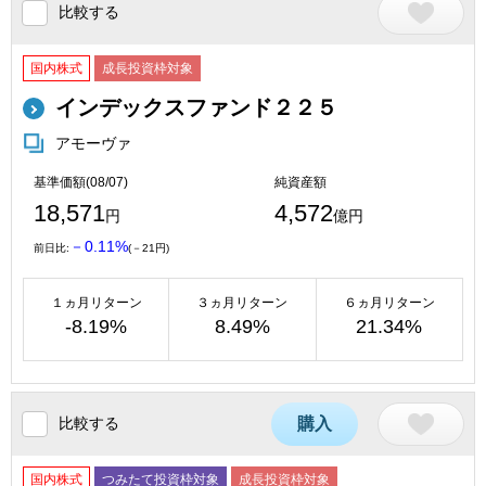
比較する
国内株式
成長投資枠対象
インデックスファンド２２５
アモーヴァ
基準価額(08/07)
純資産額
18,571
4,572
円
億円
－0.11%
前日比:
(－21円)
１ヵ月リターン
３ヵ月リターン
６ヵ月リターン
-8.19%
8.49%
21.34%
比較する
購入
国内株式
つみたて投資枠対象
成長投資枠対象