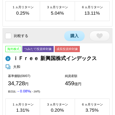
１ヵ月リターン
３ヵ月リターン
６ヵ月リターン
0.25%
5.04%
13.11%
比較する
購入
海外株式
つみたて投資枠対象
成長投資枠対象
ｉＦｒｅｅ 新興国株式インデックス
大和
基準価額(08/07)
純資産額
34,728
459
円
億円
－0.08%
前日比:
(－29円)
１ヵ月リターン
３ヵ月リターン
６ヵ月リターン
1.31%
0.20%
3.75%