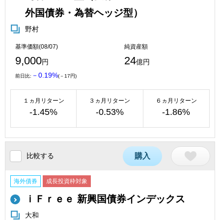
外国債券・為替ヘッジ型）
野村
基準価額(08/07)
純資産額
9,000
24
円
億円
－0.19%
前日比:
(－17円)
１ヵ月リターン
３ヵ月リターン
６ヵ月リターン
-1.45%
-0.53%
-1.86%
比較する
購入
海外債券
成長投資枠対象
ｉＦｒｅｅ 新興国債券インデックス
大和