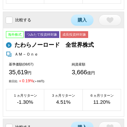
比較する
購入
海外株式
つみたて投資枠対象
成長投資枠対象
たわらノーロード 全世界株式
ＡＭ－Ｏｎｅ
基準価額(08/07)
純資産額
35,619
3,666
円
億円
＋0.19%
前日比:
(＋69円)
１ヵ月リターン
３ヵ月リターン
６ヵ月リターン
-1.30%
4.51%
11.20%
比較する