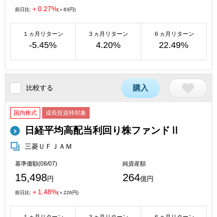
＋0.27%
前日比:
(＋83円)
１ヵ月リターン
３ヵ月リターン
６ヵ月リターン
-5.45%
4.20%
22.49%
比較する
購入
国内株式
成長投資枠対象
日経平均高配当利回り株ファンドⅡ
三菱ＵＦＪＡＭ
基準価額(08/07)
純資産額
15,498
264
円
億円
＋1.48%
前日比:
(＋226円)