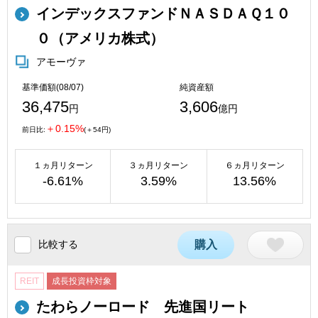
インデックスファンドＮＡＳＤＡＱ１０
０（アメリカ株式）
アモーヴァ
基準価額(08/07)
純資産額
36,475
3,606
円
億円
＋0.15%
前日比:
(＋54円)
１ヵ月リターン
３ヵ月リターン
６ヵ月リターン
-6.61%
3.59%
13.56%
比較する
購入
REIT
成長投資枠対象
たわらノーロード 先進国リート