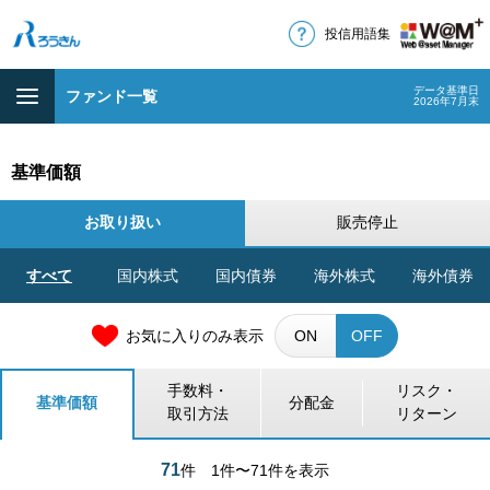
投信用語集
データ基準日
ファンド一覧
2026年7月末
基準価額
お取り扱い
販売停止
すべて
国内株式
国内債券
海外株式
海外債券
お気に入りのみ表示
ON
OFF
手数料・
リスク・
基準価額
分配金
取引方法
リターン
71
件
1件〜71件を表示