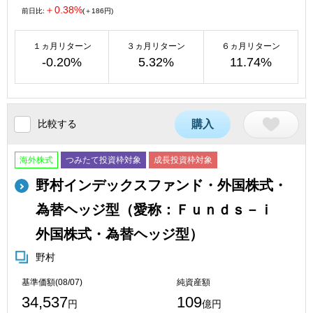
＋0.38%
前日比:
(＋186円)
１ヵ月リターン
３ヵ月リターン
６ヵ月リターン
-0.20%
5.32%
11.74%
比較する
購入
海外株式
つみたて投資枠対象
成長投資枠対象
野村インデックスファンド・外国株式・
為替ヘッジ型（愛称：Ｆｕｎｄｓ－ｉ
外国株式・為替ヘッジ型）
野村
基準価額(08/07)
純資産額
34,537
109
円
億円