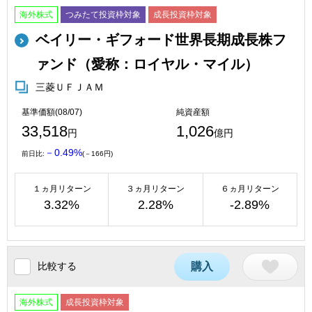
海外株式
つみたて投資枠対象
成長投資枠対象
ベイリー・ギフォード世界長期成長株フ
ァンド（愛称：ロイヤル・マイル）
三菱ＵＦＪＡＭ
基準価額(08/07)
純資産額
33,518
1,026
円
億円
－0.49%
前日比:
(－166円)
１ヵ月リターン
３ヵ月リターン
６ヵ月リターン
3.32%
2.28%
-2.89%
比較する
購入
海外株式
成長投資枠対象