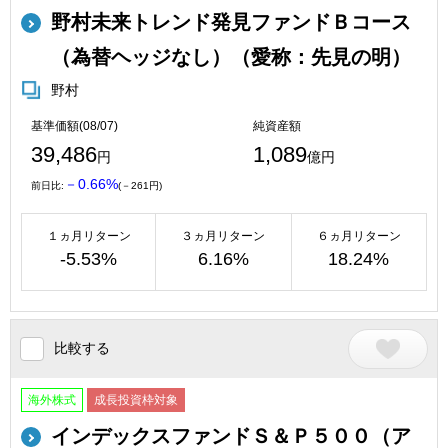
野村未来トレンド発見ファンドＢコース
（為替ヘッジなし）（愛称：先見の明）
野村
基準価額(08/07)
純資産額
39,486
1,089
円
億円
－0.66%
前日比:
(－261円)
１ヵ月リターン
３ヵ月リターン
６ヵ月リターン
-5.53%
6.16%
18.24%
比較する
海外株式
成長投資枠対象
インデックスファンドＳ＆Ｐ５００（ア