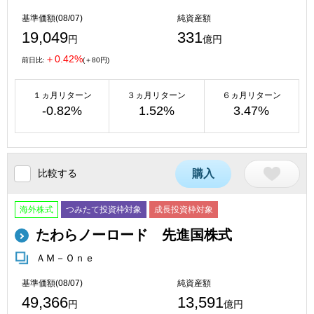
基準価額(08/07)
純資産額
19,049
331
円
億円
＋0.42%
前日比:
(＋80円)
１ヵ月リターン
３ヵ月リターン
６ヵ月リターン
-0.82%
1.52%
3.47%
比較する
購入
海外株式
つみたて投資枠対象
成長投資枠対象
たわらノーロード 先進国株式
ＡＭ－Ｏｎｅ
基準価額(08/07)
純資産額
49,366
13,591
円
億円