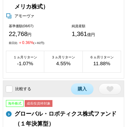
メリカ株式）
アモーヴァ
基準価額(08/07)
純資産額
22,768
1,361
円
億円
＋0.36%
前日比:
(＋82円)
１ヵ月リターン
３ヵ月リターン
６ヵ月リターン
-1.07%
4.55%
11.88%
比較する
購入
海外株式
成長投資枠対象
グローバル・ロボティクス株式ファンド
（１年決算型）