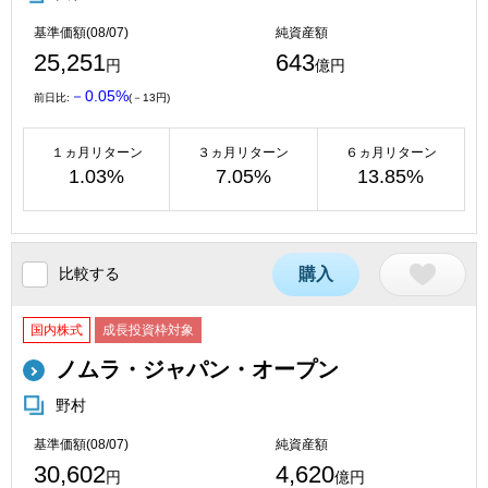
基準価額(08/07)
純資産額
25,251
643
円
億円
－0.05%
前日比:
(－13円)
１ヵ月リターン
３ヵ月リターン
６ヵ月リターン
1.03%
7.05%
13.85%
比較する
購入
国内株式
成長投資枠対象
ノムラ・ジャパン・オープン
野村
基準価額(08/07)
純資産額
30,602
4,620
円
億円