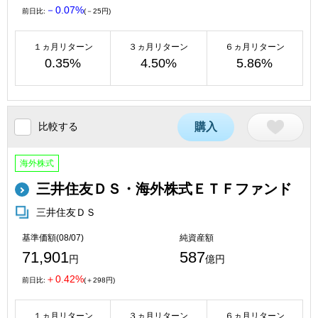
－0.07%
前日比:
(－25円)
１ヵ月リターン
３ヵ月リターン
６ヵ月リターン
0.35%
4.50%
5.86%
比較する
購入
海外株式
三井住友ＤＳ・海外株式ＥＴＦファンド
三井住友ＤＳ
基準価額(08/07)
純資産額
71,901
587
円
億円
＋0.42%
前日比:
(＋298円)
１ヵ月リターン
３ヵ月リターン
６ヵ月リターン