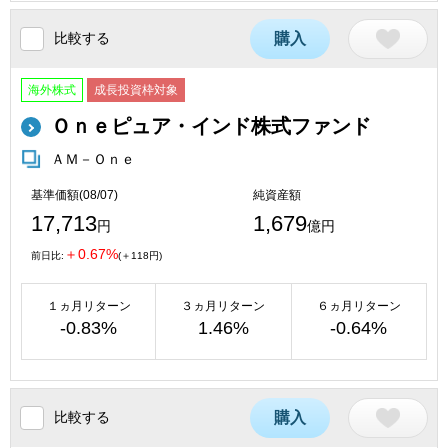
比較する
購入
海外株式
成長投資枠対象
Ｏｎｅピュア・インド株式ファンド
ＡＭ－Ｏｎｅ
基準価額(08/07)
純資産額
17,713
1,679
円
億円
＋0.67%
前日比:
(＋118円)
１ヵ月リターン
３ヵ月リターン
６ヵ月リターン
-0.83%
1.46%
-0.64%
比較する
購入