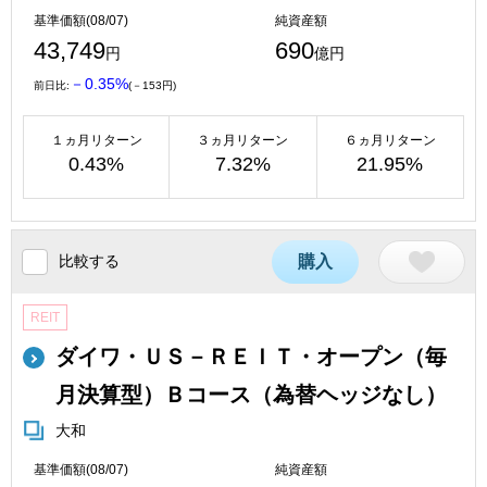
基準価額(08/07)
純資産額
43,749
690
円
億円
－0.35%
前日比:
(－153円)
１ヵ月リターン
３ヵ月リターン
６ヵ月リターン
0.43%
7.32%
21.95%
比較する
購入
REIT
ダイワ・ＵＳ－ＲＥＩＴ・オープン（毎
月決算型）Ｂコース（為替ヘッジなし）
大和
基準価額(08/07)
純資産額