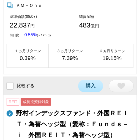
ＡＭ－Ｏｎｅ
基準価額(08/07)
純資産額
22,837
483
円
億円
－0.55%
前日比:
(－126円)
１ヵ月リターン
３ヵ月リターン
６ヵ月リターン
0.39%
7.39%
19.15%
比較する
購入
REIT
成長投資枠対象
野村インデックスファンド・外国ＲＥＩ
Ｔ・為替ヘッジ型（愛称：Ｆｕｎｄｓ－
ｉ 外国ＲＥＩＴ・為替ヘッジ型）