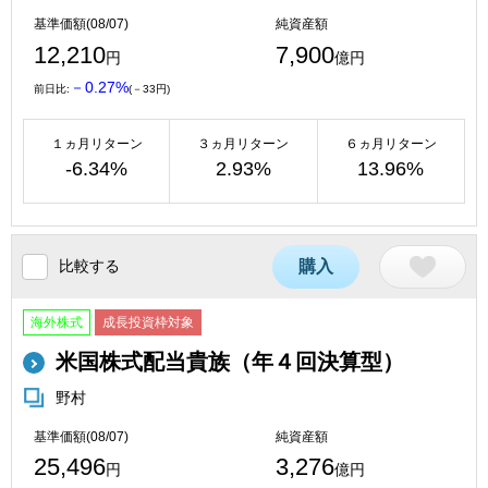
基準価額(08/07)
純資産額
12,210
7,900
円
億円
－0.27%
前日比:
(－33円)
１ヵ月リターン
３ヵ月リターン
６ヵ月リターン
-6.34%
2.93%
13.96%
比較する
購入
海外株式
成長投資枠対象
米国株式配当貴族（年４回決算型）
野村
基準価額(08/07)
純資産額
25,496
3,276
円
億円