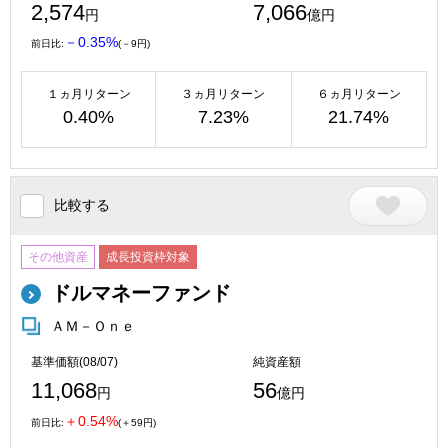
2,574
7,066
円
億円
－0.35%
前日比:
(－9円)
１ヵ月リターン
３ヵ月リターン
６ヵ月リターン
0.40%
7.23%
21.74%
比較する
その他資産
成長投資枠対象
ドルマネーファンド
ＡＭ－Ｏｎｅ
基準価額(08/07)
純資産額
11,068
56
円
億円
＋0.54%
前日比:
(＋59円)