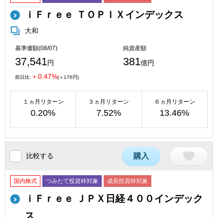
ｉＦｒｅｅ ＴＯＰＩＸインデックス
大和
基準価額(08/07)
純資産額
37,541
381
円
億円
＋0.47%
前日比:
(＋176円)
１ヵ月リターン
３ヵ月リターン
６ヵ月リターン
0.20%
7.52%
13.46%
比較する
購入
国内株式
つみたて投資枠対象
成長投資枠対象
ｉＦｒｅｅ ＪＰＸ日経４００インデック
ス