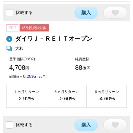
比較する
購入
REIT
成長投資枠対象
ダイワＪ－ＲＥＩＴオープン
大和
基準価額(08/07)
純資産額
4,708
88
円
億円
－0.25%
前日比:
(－12円)
１ヵ月リターン
３ヵ月リターン
６ヵ月リターン
2.92%
-0.60%
-4.60%
比較する
購入