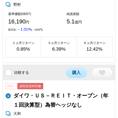
野村
基準価額(08/07)
純資産額
16,190
5.1
円
億円
－1.01%
前日比:
(－166円)
１ヵ月リターン
３ヵ月リターン
６ヵ月リターン
0.85%
6.39%
12.42%
比較する
購入
REIT
成長投資枠対象
ダイワ・ＵＳ－ＲＥＩＴ・オープン（年
１回決算型）為替ヘッジなし
大和