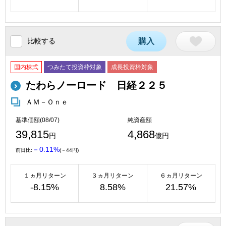
比較する
購入
国内株式
つみたて投資枠対象
成長投資枠対象
たわらノーロード 日経２２５
ＡＭ－Ｏｎｅ
基準価額(08/07)
純資産額
39,815
4,868
円
億円
－0.11%
前日比:
(－44円)
１ヵ月リターン
３ヵ月リターン
６ヵ月リターン
-8.15%
8.58%
21.57%