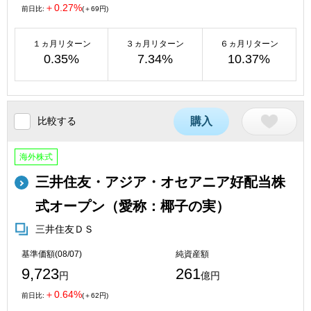
＋0.27%
前日比:
(＋69円)
１ヵ月リターン
３ヵ月リターン
６ヵ月リターン
0.35%
7.34%
10.37%
比較する
購入
海外株式
三井住友・アジア・オセアニア好配当株
式オープン（愛称：椰子の実）
三井住友ＤＳ
基準価額(08/07)
純資産額
9,723
261
円
億円
＋0.64%
前日比:
(＋62円)