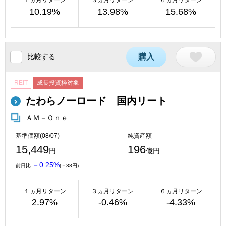
１ヵ月リターン
３ヵ月リターン
６ヵ月リターン
10.19%
13.98%
15.68%
比較する
購入
REIT
成長投資枠対象
たわらノーロード 国内リート
ＡＭ－Ｏｎｅ
基準価額(08/07)
純資産額
15,449
196
円
億円
－0.25%
前日比:
(－38円)
１ヵ月リターン
３ヵ月リターン
６ヵ月リターン
2.97%
-0.46%
-4.33%