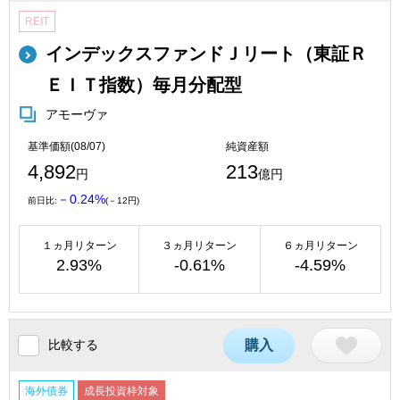
REIT
インデックスファンドＪリート（東証Ｒ
ＥＩＴ指数）毎月分配型
アモーヴァ
基準価額(08/07)
純資産額
4,892
213
円
億円
－0.24%
前日比:
(－12円)
１ヵ月リターン
３ヵ月リターン
６ヵ月リターン
2.93%
-0.61%
-4.59%
比較する
購入
海外債券
成長投資枠対象