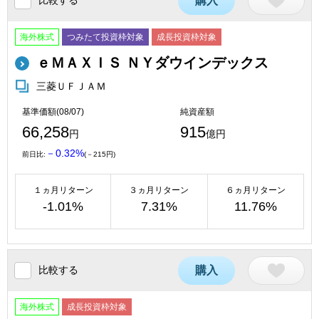
購入
海外株式
つみたて投資枠対象
成長投資枠対象
ｅＭＡＸＩＳ ＮＹダウインデックス
三菱ＵＦＪＡＭ
基準価額(08/07)
純資産額
66,258
915
円
億円
－0.32%
前日比:
(－215円)
１ヵ月リターン
３ヵ月リターン
６ヵ月リターン
-1.01%
7.31%
11.76%
比較する
購入
海外株式
成長投資枠対象