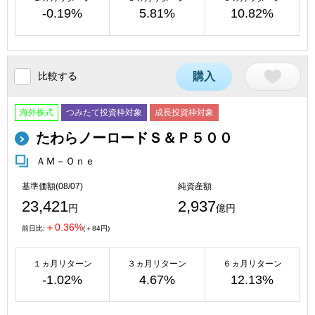
-0.19%
5.81%
10.82%
比較する
購入
海外株式
つみたて投資枠対象
成長投資枠対象
たわらノーロードＳ＆Ｐ５００
ＡＭ－Ｏｎｅ
基準価額(08/07)
純資産額
23,421
2,937
円
億円
＋0.36%
前日比:
(＋84円)
１ヵ月リターン
３ヵ月リターン
６ヵ月リターン
-1.02%
4.67%
12.13%