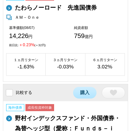
たわらノーロード 先進国債券
ＡＭ－Ｏｎｅ
基準価額(08/07)
純資産額
14,226
759
円
億円
＋0.23%
前日比:
(＋32円)
１ヵ月リターン
３ヵ月リターン
６ヵ月リターン
-1.63%
-0.03%
3.02%
比較する
購入
海外債券
成長投資枠対象
野村インデックスファンド・外国債券・
為替ヘッジ型（愛称：Ｆｕｎｄｓ－ｉ