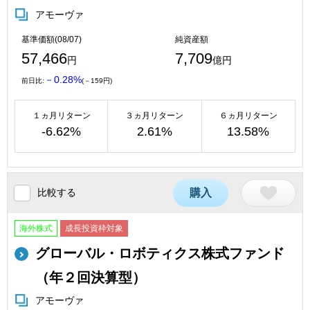
アモーヴァ
基準価額(08/07)
純資産額
57,466
7,709
円
億円
－0.28%
前日比:
(－159円)
１ヵ月リターン
３ヵ月リターン
６ヵ月リターン
-6.62%
2.61%
13.58%
比較する
購入
海外株式
成長投資枠対象
グローバル・ロボティクス株式ファンド
（年２回決算型）
アモーヴァ