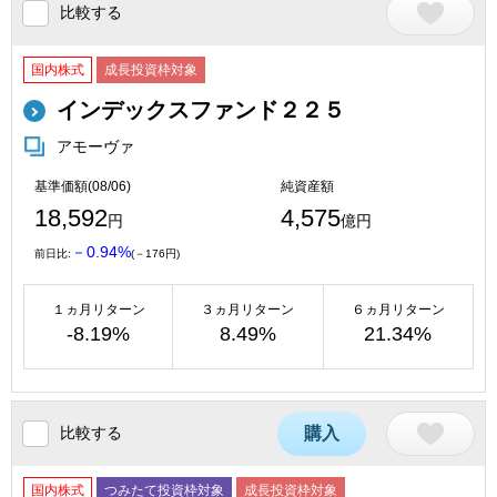
比較する
国内株式
成長投資枠対象
インデックスファンド２２５
アモーヴァ
基準価額(08/06)
純資産額
18,592
4,575
円
億円
－0.94%
前日比:
(－176円)
１ヵ月リターン
３ヵ月リターン
６ヵ月リターン
-8.19%
8.49%
21.34%
比較する
購入
国内株式
つみたて投資枠対象
成長投資枠対象