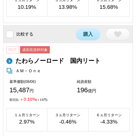
１ヵ月リターン
３ヵ月リターン
６ヵ月リターン
10.19%
13.98%
15.68%
比較する
購入
REIT
成長投資枠対象
たわらノーロード 国内リート
ＡＭ－Ｏｎｅ
基準価額(08/06)
純資産額
15,487
196
円
億円
＋0.10%
前日比:
(＋15円)
１ヵ月リターン
３ヵ月リターン
６ヵ月リターン
2.97%
-0.46%
-4.33%