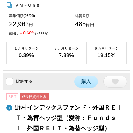
ＡＭ－Ｏｎｅ
基準価額(08/06)
純資産額
22,963
485
円
億円
＋0.60%
前日比:
(＋138円)
１ヵ月リターン
３ヵ月リターン
６ヵ月リターン
0.39%
7.39%
19.15%
比較する
購入
REIT
成長投資枠対象
野村インデックスファンド・外国ＲＥＩ
Ｔ・為替ヘッジ型（愛称：Ｆｕｎｄｓ－
ｉ 外国ＲＥＩＴ・為替ヘッジ型）