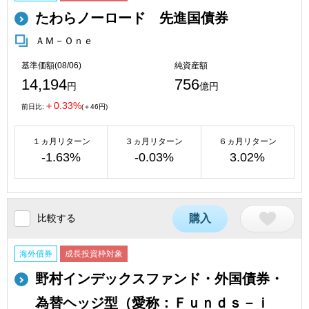
たわらノーロード 先進国債券
ＡＭ－Ｏｎｅ
基準価額(08/06)
純資産額
14,194
756
円
億円
＋0.33%
前日比:
(＋46円)
１ヵ月リターン
３ヵ月リターン
６ヵ月リターン
-1.63%
-0.03%
3.02%
比較する
購入
海外債券
成長投資枠対象
野村インデックスファンド・外国債券・
為替ヘッジ型（愛称：Ｆｕｎｄｓ－ｉ