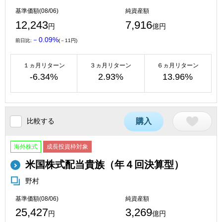
基準価額(08/06)
純資産額
12,243
7,916
円
億円
－0.09%
前日比:
(－11円)
１ヵ月リターン
３ヵ月リターン
６ヵ月リターン
-6.34%
2.93%
13.96%
比較する
購入
海外株式
成長投資枠対象
米国株式配当貴族（年４回決算型）
野村
基準価額(08/06)
純資産額
25,427
3,269
円
億円