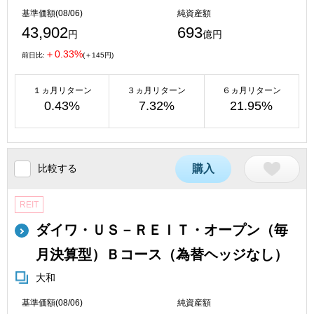
基準価額(08/06)
純資産額
43,902
693
円
億円
＋0.33%
前日比:
(＋145円)
１ヵ月リターン
３ヵ月リターン
６ヵ月リターン
0.43%
7.32%
21.95%
比較する
購入
REIT
ダイワ・ＵＳ－ＲＥＩＴ・オープン（毎
月決算型）Ｂコース（為替ヘッジなし）
大和
基準価額(08/06)
純資産額