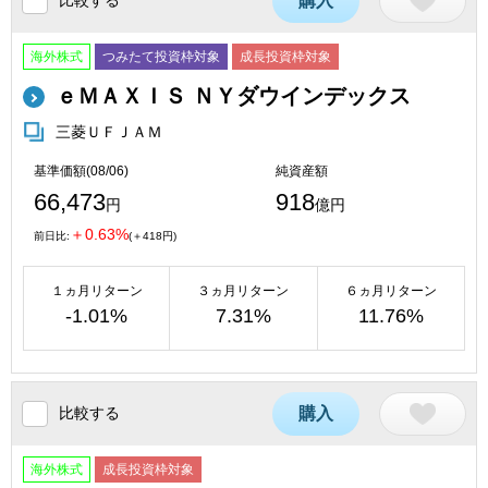
購入
海外株式
つみたて投資枠対象
成長投資枠対象
ｅＭＡＸＩＳ ＮＹダウインデックス
三菱ＵＦＪＡＭ
基準価額(08/06)
純資産額
66,473
918
円
億円
＋0.63%
前日比:
(＋418円)
１ヵ月リターン
３ヵ月リターン
６ヵ月リターン
-1.01%
7.31%
11.76%
比較する
購入
海外株式
成長投資枠対象