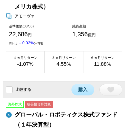
メリカ株式）
アモーヴァ
基準価額(08/06)
純資産額
22,686
1,356
円
億円
－0.02%
前日比:
(－5円)
１ヵ月リターン
３ヵ月リターン
６ヵ月リターン
-1.07%
4.55%
11.88%
比較する
購入
海外株式
成長投資枠対象
グローバル・ロボティクス株式ファンド
（１年決算型）