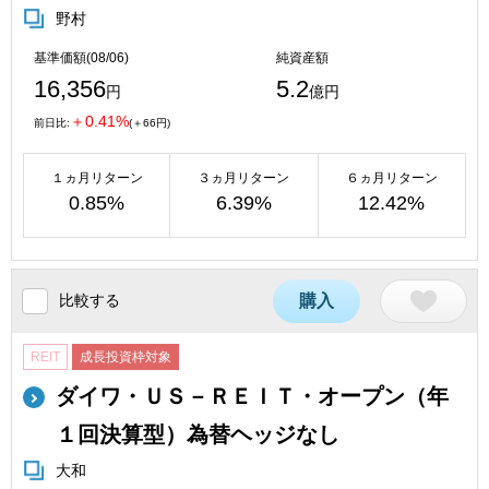
野村
基準価額(08/06)
純資産額
16,356
5.2
円
億円
＋0.41%
前日比:
(＋66円)
１ヵ月リターン
３ヵ月リターン
６ヵ月リターン
0.85%
6.39%
12.42%
比較する
購入
REIT
成長投資枠対象
ダイワ・ＵＳ－ＲＥＩＴ・オープン（年
１回決算型）為替ヘッジなし
大和