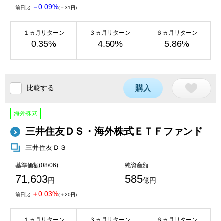
－0.09%
前日比:
(－31円)
１ヵ月リターン
３ヵ月リターン
６ヵ月リターン
0.35%
4.50%
5.86%
比較する
購入
海外株式
三井住友ＤＳ・海外株式ＥＴＦファンド
三井住友ＤＳ
基準価額(08/06)
純資産額
71,603
585
円
億円
＋0.03%
前日比:
(＋20円)
１ヵ月リターン
３ヵ月リターン
６ヵ月リターン