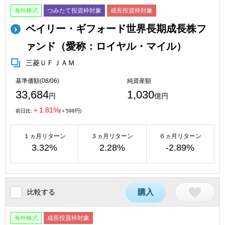
海外株式
つみたて投資枠対象
成長投資枠対象
ベイリー・ギフォード世界長期成長株フ
ァンド（愛称：ロイヤル・マイル）
三菱ＵＦＪＡＭ
基準価額(08/06)
純資産額
33,684
1,030
円
億円
＋1.81%
前日比:
(＋598円)
１ヵ月リターン
３ヵ月リターン
６ヵ月リターン
3.32%
2.28%
-2.89%
比較する
購入
海外株式
成長投資枠対象