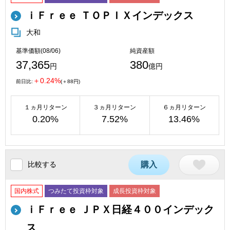
ｉＦｒｅｅ ＴＯＰＩＸインデックス
大和
基準価額(08/06)
純資産額
37,365
380
円
億円
＋0.24%
前日比:
(＋88円)
１ヵ月リターン
３ヵ月リターン
６ヵ月リターン
0.20%
7.52%
13.46%
比較する
購入
国内株式
つみたて投資枠対象
成長投資枠対象
ｉＦｒｅｅ ＪＰＸ日経４００インデック
ス