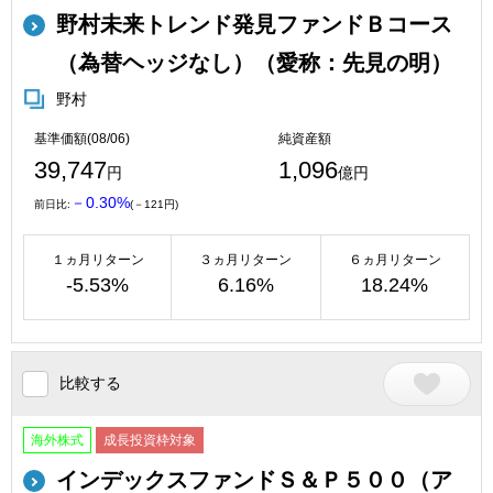
野村未来トレンド発見ファンドＢコース
（為替ヘッジなし）（愛称：先見の明）
野村
基準価額(08/06)
純資産額
39,747
1,096
円
億円
－0.30%
前日比:
(－121円)
１ヵ月リターン
３ヵ月リターン
６ヵ月リターン
-5.53%
6.16%
18.24%
比較する
海外株式
成長投資枠対象
インデックスファンドＳ＆Ｐ５００（ア