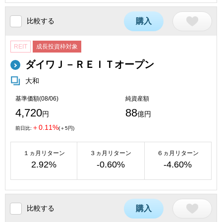
比較する
購入
REIT
成長投資枠対象
ダイワＪ－ＲＥＩＴオープン
大和
基準価額(08/06)
純資産額
4,720
88
円
億円
＋0.11%
前日比:
(＋5円)
１ヵ月リターン
３ヵ月リターン
６ヵ月リターン
2.92%
-0.60%
-4.60%
比較する
購入