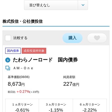
株式投信・公社債投信
比較する
購入
国内債券
成長投資枠対象
たわらノーロード 国内債券
ＡＭ－Ｏｎｅ
基準価額(08/06)
純資産額
8,673
227
円
億円
＋0.27%
前日比:
(＋23円)
１ヵ月リターン
３ヵ月リターン
６ヵ月リターン
-0.61%
-1.15%
-2.22%