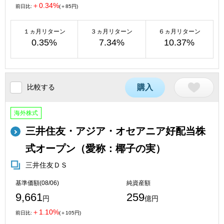
＋0.34%
前日比:
(＋85円)
１ヵ月リターン
３ヵ月リターン
６ヵ月リターン
0.35%
7.34%
10.37%
比較する
購入
海外株式
三井住友・アジア・オセアニア好配当株
式オープン（愛称：椰子の実）
三井住友ＤＳ
基準価額(08/06)
純資産額
9,661
259
円
億円
＋1.10%
前日比:
(＋105円)