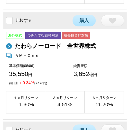
比較する
購入
海外株式
つみたて投資枠対象
成長投資枠対象
たわらノーロード 全世界株式
ＡＭ－Ｏｎｅ
基準価額(08/06)
純資産額
35,550
3,652
円
億円
＋0.34%
前日比:
(＋120円)
１ヵ月リターン
３ヵ月リターン
６ヵ月リターン
-1.30%
4.51%
11.20%
比較する