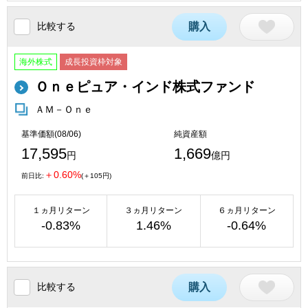
比較する
購入
海外株式
成長投資枠対象
Ｏｎｅピュア・インド株式ファンド
ＡＭ－Ｏｎｅ
基準価額(08/06)
純資産額
17,595
1,669
円
億円
＋0.60%
前日比:
(＋105円)
１ヵ月リターン
３ヵ月リターン
６ヵ月リターン
-0.83%
1.46%
-0.64%
比較する
購入