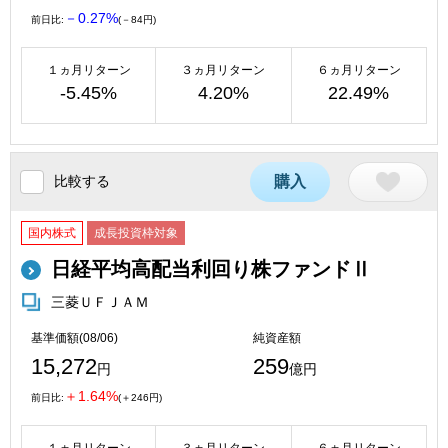
－0.27%
前日比:
(－84円)
１ヵ月リターン
３ヵ月リターン
６ヵ月リターン
-5.45%
4.20%
22.49%
比較する
購入
国内株式
成長投資枠対象
日経平均高配当利回り株ファンドⅡ
三菱ＵＦＪＡＭ
基準価額(08/06)
純資産額
15,272
259
円
億円
＋1.64%
前日比:
(＋246円)