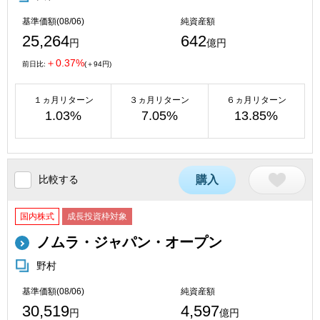
基準価額(08/06)
純資産額
25,264
642
円
億円
＋0.37%
前日比:
(＋94円)
１ヵ月リターン
３ヵ月リターン
６ヵ月リターン
1.03%
7.05%
13.85%
比較する
購入
国内株式
成長投資枠対象
ノムラ・ジャパン・オープン
野村
基準価額(08/06)
純資産額
30,519
4,597
円
億円