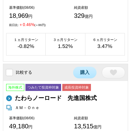
基準価額(08/06)
純資産額
18,969
329
円
億円
＋0.46%
前日比:
(＋86円)
１ヵ月リターン
３ヵ月リターン
６ヵ月リターン
-0.82%
1.52%
3.47%
比較する
購入
海外株式
つみたて投資枠対象
成長投資枠対象
たわらノーロード 先進国株式
ＡＭ－Ｏｎｅ
基準価額(08/06)
純資産額
49,180
13,515
円
億円