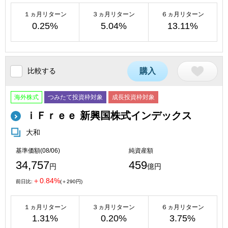
１ヵ月リターン
３ヵ月リターン
６ヵ月リターン
0.25%
5.04%
13.11%
比較する
購入
海外株式
つみたて投資枠対象
成長投資枠対象
ｉＦｒｅｅ 新興国株式インデックス
大和
基準価額(08/06)
純資産額
34,757
459
円
億円
＋0.84%
前日比:
(＋290円)
１ヵ月リターン
３ヵ月リターン
６ヵ月リターン
1.31%
0.20%
3.75%