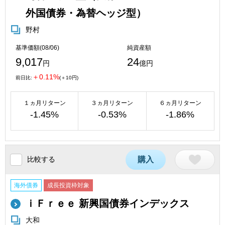
外国債券・為替ヘッジ型）
野村
基準価額(08/06)
純資産額
9,017
24
円
億円
＋0.11%
前日比:
(＋10円)
１ヵ月リターン
３ヵ月リターン
６ヵ月リターン
-1.45%
-0.53%
-1.86%
比較する
購入
海外債券
成長投資枠対象
ｉＦｒｅｅ 新興国債券インデックス
大和