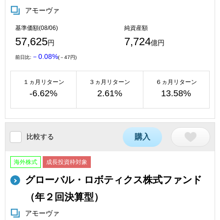
アモーヴァ
基準価額(08/06)
純資産額
57,625
7,724
円
億円
－0.08%
前日比:
(－47円)
１ヵ月リターン
３ヵ月リターン
６ヵ月リターン
-6.62%
2.61%
13.58%
比較する
購入
海外株式
成長投資枠対象
グローバル・ロボティクス株式ファンド
（年２回決算型）
アモーヴァ