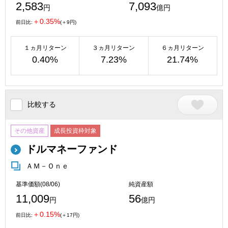
2,583
7,093
円
億円
＋0.35%
前日比:
(＋9円)
１ヵ月リターン
３ヵ月リターン
６ヵ月リターン
0.40%
7.23%
21.74%
比較する
その他資産
成長投資枠対象
ドルマネーファンド
ＡＭ－Ｏｎｅ
基準価額(08/06)
純資産額
11,009
56
円
億円
＋0.15%
前日比:
(＋17円)