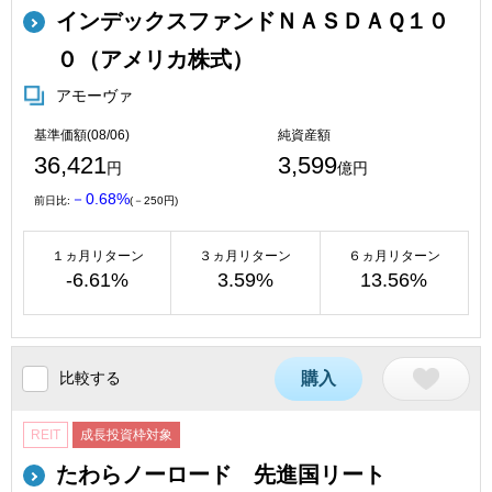
インデックスファンドＮＡＳＤＡＱ１０
０（アメリカ株式）
アモーヴァ
基準価額(08/06)
純資産額
36,421
3,599
円
億円
－0.68%
前日比:
(－250円)
１ヵ月リターン
３ヵ月リターン
６ヵ月リターン
-6.61%
3.59%
13.56%
比較する
購入
REIT
成長投資枠対象
たわらノーロード 先進国リート