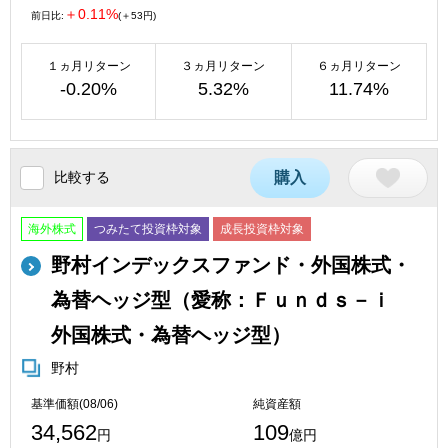
＋0.11%
前日比:
(＋53円)
１ヵ月リターン
３ヵ月リターン
６ヵ月リターン
-0.20%
5.32%
11.74%
比較する
購入
海外株式
つみたて投資枠対象
成長投資枠対象
野村インデックスファンド・外国株式・
為替ヘッジ型（愛称：Ｆｕｎｄｓ－ｉ
外国株式・為替ヘッジ型）
野村
基準価額(08/06)
純資産額
34,562
109
円
億円