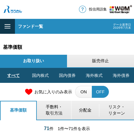
投信用語集
データ基準日
ファンド一覧
2026年7月末
基準価額
お取り扱い
販売停止
すべて
国内株式
国内債券
海外株式
海外債券
お気に入りのみ表示
ON
OFF
手数料・
リスク・
基準価額
分配金
取引方法
リターン
71
件
1件〜71件を表示