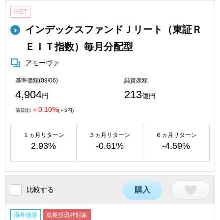
REIT
インデックスファンドＪリート（東証Ｒ
ＥＩＴ指数）毎月分配型
アモーヴァ
基準価額(08/06)
純資産額
4,904
213
円
億円
＋0.10%
前日比:
(＋5円)
１ヵ月リターン
３ヵ月リターン
６ヵ月リターン
2.93%
-0.61%
-4.59%
比較する
購入
海外債券
成長投資枠対象