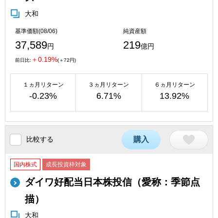
大和
基準価額(08/06)
純資産額
37,589
219
円
億円
＋0.19%
前日比:
(＋72円)
１ヵ月リターン
３ヵ月リターン
６ヵ月リターン
-0.23%
6.71%
13.92%
比較する
購入
国内株式
成長投資枠対象
ダイワ好配当日本株投信（愛称：季節点
描）
大和