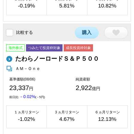
-0.19%
5.81%
10.82%
比較する
購入
海外株式
つみたて投資枠対象
成長投資枠対象
たわらノーロードＳ＆Ｐ５００
ＡＭ－Ｏｎｅ
基準価額(08/06)
純資産額
23,337
2,922
円
億円
－0.02%
前日比:
(－5円)
１ヵ月リターン
３ヵ月リターン
６ヵ月リターン
-1.02%
4.67%
12.13%