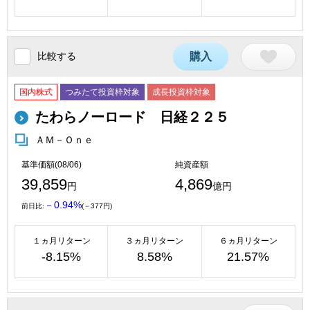
比較する
購入
国内株式
つみたて投資枠対象
成長投資枠対象
たわらノーロード 日経２２５
ＡＭ－Ｏｎｅ
基準価額(08/06)
純資産額
39,859
4,869
円
億円
－0.94%
前日比:
(－377円)
１ヵ月リターン
３ヵ月リターン
６ヵ月リターン
-8.15%
8.58%
21.57%