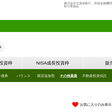
株式会社北海道銀行 登録金融機関
取引業協会
X
て投資枠
NISA成長投資枠
販
外債券
バランス
限定追加型
その他資産
不動産投資信託
お気に入りのみ表示