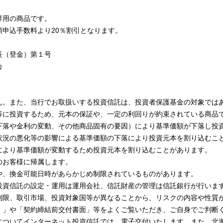
専用の商品です。
申込手数料より20％割引となります。
長（登金）第１号
会
ん。また、当行でお取扱いする投資信託は、投資者保護基金の対象では
等に投資するため、元本の保証や、一定の利回りが約束されている商品
下落や金利の変動、その他商品固有の要因）により基準価額が下落し投
状況の悪化等の影響による基準価額の下落により投資元本を割り込むこ
により基準価額が変動するため投資元本を割り込むことがあります。
のお客様に帰属します。
や、換金可能日時があらかじめ制限されているものがあります。
投資信託の設定・運用は運用会社、信託財産の管理は信託銀行が行いま
制限、取引市場、投資対象国等が異なることから、リスクの内容や性質
）」や「契約締結前交付書面」等をよくご覧いただき、ご自身でご判断
についてインターネット投資信託では、電子交付いたします。また、北