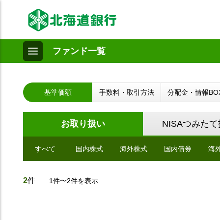
ファンド一覧
基準価額
手数料・取引方法
分配金・情報BO
お取り扱い
NISAつみた
すべて
国内株式
海外株式
国内債券
海
2
件
1件〜2件を表示