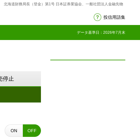
 北海道財務局長（登金）第1号 日本証券業協会、一般社団法人金融先物
投信用語集
データ基準日：2026年7月末
売停止
ON
OFF