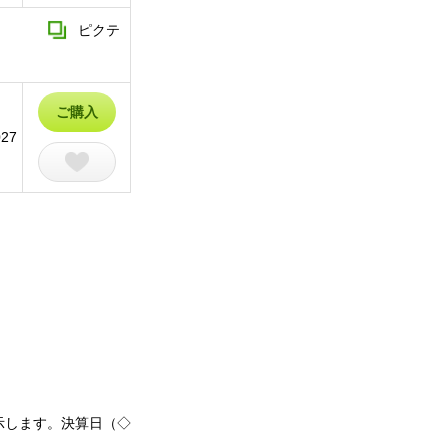
ピクテ
ご購入
027
示します。決算日（◇