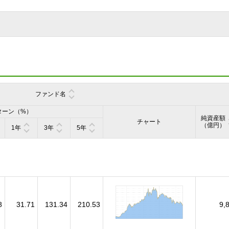
ファンド名
ターン（%）
純資産額
チャート
（億円）
1年
3年
5年
8
31.71
131.34
210.53
9,