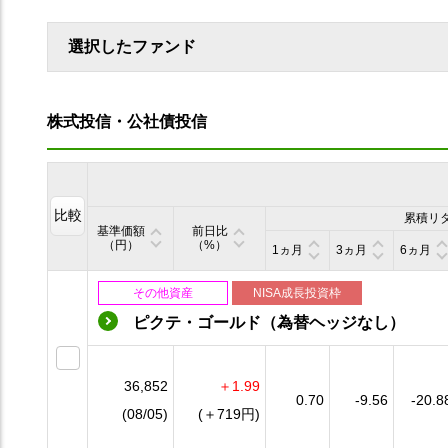
選択したファンド
株式投信・公社債投信
比較
累積リ
基準価額
前日比
（円）
（%）
1ヵ月
3ヵ月
6ヵ月
その他資産
NISA成長投資枠
ピクテ・ゴールド（為替ヘッジなし）
36,852
＋1.99
0.70
-9.56
-20.8
(08/05)
(＋719円)