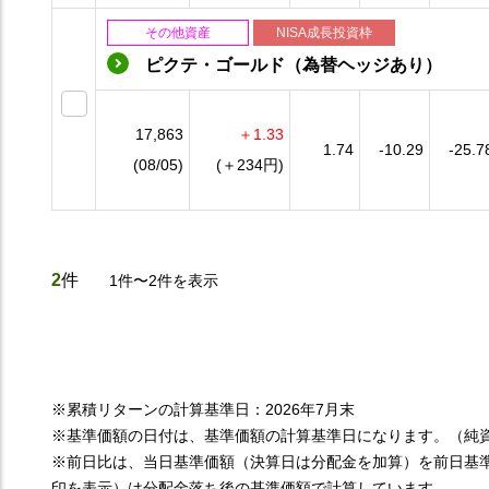
その他資産
NISA成長投資枠
ピクテ・ゴールド（為替ヘッジあり）
17,863
＋1.33
1.74
-10.29
-25.7
(08/05)
(＋234円)
2
件
1件〜2件を表示
※累積リターンの計算基準日：2026年7月末
※基準価額の日付は、基準価額の計算基準日になります。（純
※前日比は、当日基準価額（決算日は分配金を加算）を前日基
印を表示）は分配金落ち後の基準価額で計算しています。