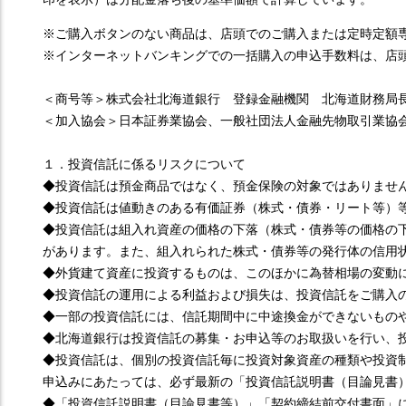
※ご購入ボタンのない商品は、店頭でのご購入または定時定額
※インターネットバンキングでの一括購入の申込手数料は、店頭
＜商号等＞株式会社北海道銀行 登録金融機関 北海道財務局
＜加入協会＞日本証券業協会、一般社団法人金融先物取引業協
１．投資信託に係るリスクについて
◆投資信託は預金商品ではなく、預金保険の対象ではありませ
◆投資信託は値動きのある有価証券（株式・債券・リート等）
◆投資信託は組入れ資産の価格の下落（株式・債券等の価格の
があります。また、組入れられた株式・債券等の発行体の信用
◆外貨建て資産に投資するものは、このほかに為替相場の変動
◆投資信託の運用による利益および損失は、投資信託をご購入
◆一部の投資信託には、信託期間中に中途換金ができないもの
◆北海道銀行は投資信託の募集・お申込等のお取扱いを行い、
◆投資信託は、個別の投資信託毎に投資対象資産の種類や投資
申込みにあたっては、必ず最新の「投資信託説明書（目論見書
◆「投資信託説明書（目論見書等）」「契約締結前交付書面」