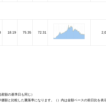
8
18.19
75.35
72.31
2,
資産額の基準日も同じ）
準価額と比較した騰落率になります。（）内は金額ベースの前日比を表