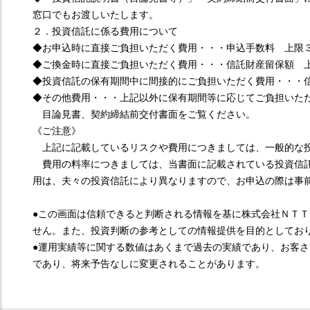
窓口でもお渡しいたします。
２．投資信託に係る費用について
◆お申込時に直接ご負担いただく費用・・・申込手数料 上限
◆ご換金時に直接ご負担いただく費用・・・信託財産留保額 
◆投資信託の保有期間中に間接的にご負担いただく費用・・・
◆その他費用・・・上記以外に保有期間等に応じてご負担いた
目論見書、契約締結前交付書面をご覧ください。
《ご注意》
上記に記載しているリスクや費用につきましては、一般的な
費用の料率につきましては、当書面に記載されている投資信託
用は、夫々の投資信託により異なりますので、お申込の際は事
●この画面は信頼できると判断される情報を基に株式会社ＮＴ
せん。また、投資判断の参考としての情報提供を目的としてお
●運用実績等に関する数値はあくまで過去の実績であり、お客
であり、将来予告なしに変更されることがあります。