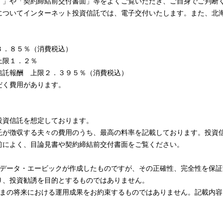
）」や「契約締結前交付書面」等をよくご覧いただき、ご自身でご判断
についてインターネット投資信託では、電子交付いたします。また、北
３．８５％（消費税込）
上限１．２％
信託報酬 上限２．３９５％（消費税込）
だく費用があります。
投資信託を想定しております。
が徴収する夫々の費用のうち、最高の料率を記載しております。投資
前によく、目論見書や契約締結前交付書面をご覧ください。
Ｔデータ・エービックが作成したものですが、その正確性、完全性を保証
り、投資勧誘を目的とするものではありません。
さまの将来における運用成果をお約束するものではありません。記載内容