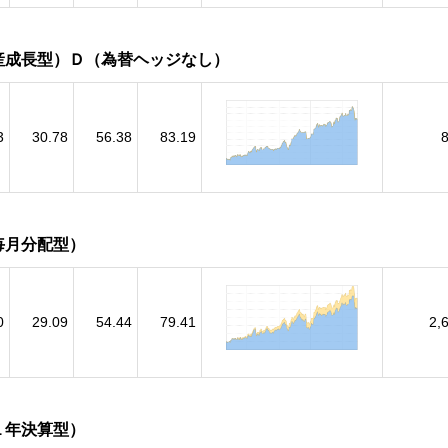
産成長型）Ｄ（為替ヘッジなし）
3
30.78
56.38
83.19
毎月分配型）
0
29.09
54.44
79.41
2,
１年決算型）