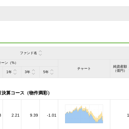
ファンド名
ターン（%）
純資産額
チャート
（億円）
1年
3年
5年
月決算コース（物件満彩）
3
2.21
9.39
-1.01