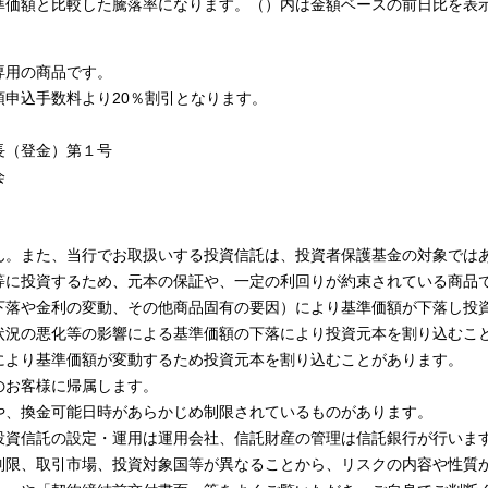
準価額と比較した騰落率になります。（）内は金額ベースの前日比を表
専用の商品です。
申込手数料より20％割引となります。
長（登金）第１号
会
ん。また、当行でお取扱いする投資信託は、投資者保護基金の対象では
等に投資するため、元本の保証や、一定の利回りが約束されている商品
下落や金利の変動、その他商品固有の要因）により基準価額が下落し投
状況の悪化等の影響による基準価額の下落により投資元本を割り込むこ
により基準価額が変動するため投資元本を割り込むことがあります。
のお客様に帰属します。
や、換金可能日時があらかじめ制限されているものがあります。
投資信託の設定・運用は運用会社、信託財産の管理は信託銀行が行いま
制限、取引市場、投資対象国等が異なることから、リスクの内容や性質