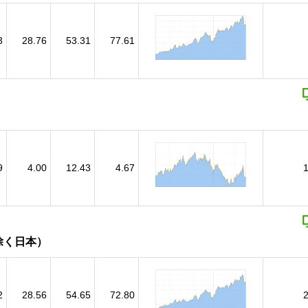
3
28.76
53.31
77.61
9
4.00
12.43
4.67
除く日本）
2
28.56
54.65
72.80