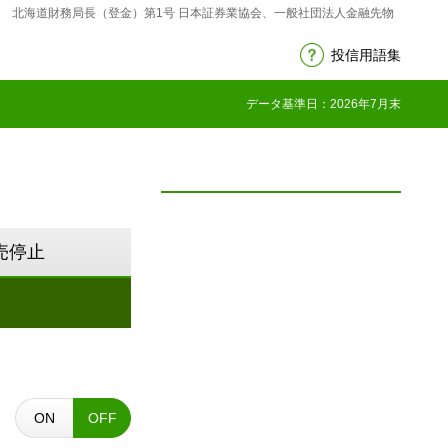
 北海道財務局長（登金）第1号 日本証券業協会、一般社団法人金融先物
投信用語集
データ基準日：2026年7月末
売停止
ON
OFF