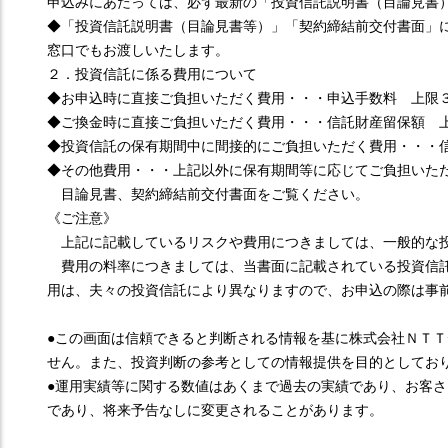
申込みにあたっては、必ず最新の「投資信託説明書（目論見書
◆「投資信託説明書（目論見書等）」「契約締結前交付書面」
窓口でもお渡しいたします。
２．投資信託に係る費用について
◆お申込時に直接ご負担いただく費用・・・申込手数料 上限
◆ご換金時に直接ご負担いただく費用・・・信託財産留保額 
◆投資信託の保有期間中に間接的にご負担いただく費用・・・
◆その他費用・・・上記以外に保有期間等に応じてご負担いた
目論見書、契約締結前交付書面をご覧ください。
《ご注意》
上記に記載しているリスクや費用につきましては、一般的な
費用の料率につきましては、当書面に記載されている投資信託
用は、夫々の投資信託により異なりますので、お申込の際は事
●この画面は信頼できると判断される情報を基に株式会社ＮＴ
せん。また、投資判断の参考としての情報提供を目的としてお
●運用実績等に関する数値はあくまで過去の実績であり、お客
であり、将来予告なしに変更されることがあります。