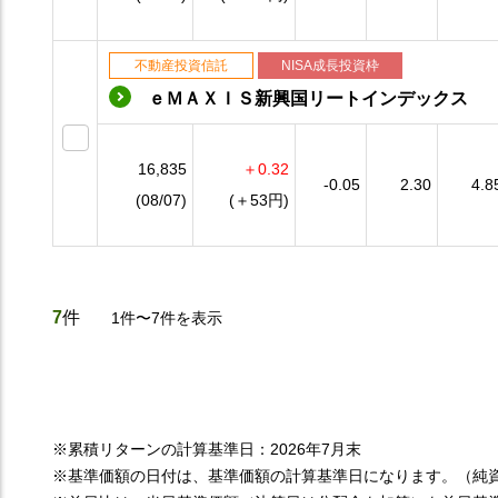
不動産投資信託
NISA成長投資枠
ｅＭＡＸＩＳ新興国リートインデックス
16,835
＋0.32
-0.05
2.30
4.8
(08/07)
(＋53円)
7
件
1件〜7件を表示
※累積リターンの計算基準日：2026年7月末
※基準価額の日付は、基準価額の計算基準日になります。（純