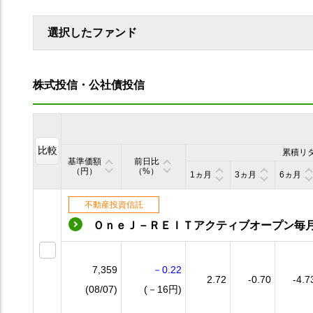
選択したファンド
株式投信・公社債投信
比較
累積リ
基準価額
前日比
（円）
（%）
1ヵ月
3ヵ月
6ヵ月
不動産投資信託
ＯｎｅＪ－ＲＥＩＴアクティブオープン毎
7,359
－0.22
2.72
-0.70
-4.7
(08/07)
(－16円)