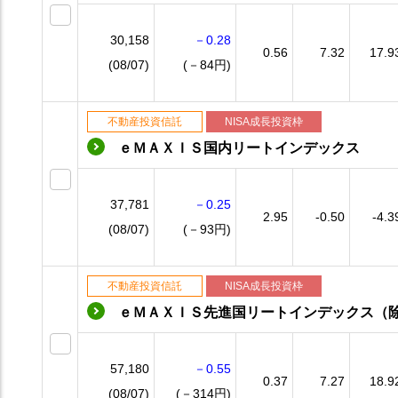
30,158
－0.28
0.56
7.32
17.9
(08/07)
(－84円)
不動産投資信託
NISA成長投資枠
ｅＭＡＸＩＳ国内リートインデックス
37,781
－0.25
2.95
-0.50
-4.3
(08/07)
(－93円)
不動産投資信託
NISA成長投資枠
ｅＭＡＸＩＳ先進国リートインデックス（
57,180
－0.55
0.37
7.27
18.9
(08/07)
(－314円)