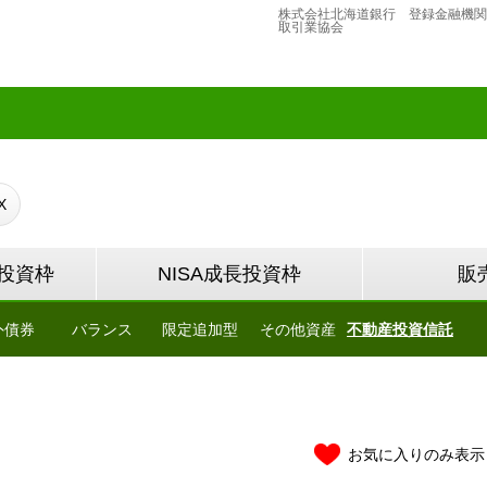
株式会社北海道銀行 登録金融機関
取引業協会
X
て投資枠
NISA成長投資枠
販
外債券
バランス
限定追加型
その他資産
不動産投資信託
お気に入りのみ表示