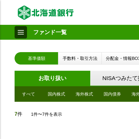
ファンド一覧
基準価額
手数料・取引方法
分配金・情報BO
お取り扱い
NISAつみた
すべて
国内株式
海外株式
国内債券
海
7
件
1件〜7件を表示