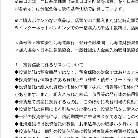
※前日比は、当日基準価額（決算日は分配金を加算）を前日基
印を表示）は分配金落ち後の基準価額で計算しています。
※ご購入ボタンのない商品は、店頭でのご購入または定時定額
※インターネットバンキングでの一括購入の申込手数料は、店頭
＜商号等＞株式会社北海道銀行 登録金融機関 北海道財務局
＜加入協会＞日本証券業協会、一般社団法人金融先物取引業協
１．投資信託に係るリスクについて
◆投資信託は預金商品ではなく、預金保険の対象ではありませ
◆投資信託は値動きのある有価証券（株式・債券・リート等）
◆投資信託は組入れ資産の価格の下落（株式・債券等の価格の
があります。また、組入れられた株式・債券等の発行体の信用
◆外貨建て資産に投資するものは、このほかに為替相場の変動
◆投資信託の運用による利益および損失は、投資信託をご購入
◆一部の投資信託には、信託期間中に中途換金ができないもの
◆北海道銀行は投資信託の募集・お申込等のお取扱いを行い、
◆投資信託は、個別の投資信託毎に投資対象資産の種類や投資