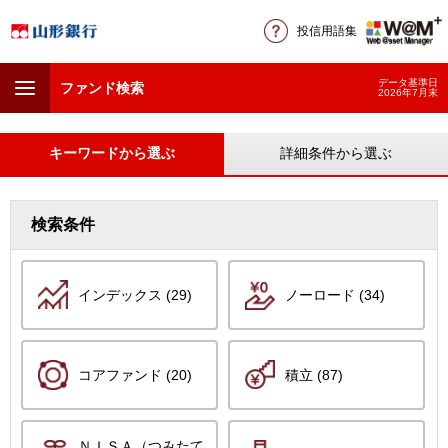
投信用語集
データ基準日
ファンド検索
2026年7月末
キーワードから選ぶ
詳細条件から選ぶ
検索条件
インデックス (29)
ノーロード (34)
コアファンド (20)
積立 (87)
ＮＩＳＡ（つみたて