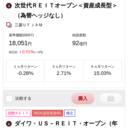
次世代ＲＥＩＴオープン＜資産成長型＞
（為替ヘッジなし）
三菱ＵＦＪＡＭ
基準価額(08/07)
純資産額
18,051
92
円
億円
＋0.01%
前日比:
(＋1円)
１ヵ月リターン
３ヵ月リターン
６ヵ月リターン
-0.28%
2.71%
15.03%
比較する
購入
国際ＲＥＩＴ
NISA(成長投資枠)
積立
ダイワ・ＵＳ－ＲＥＩＴ・オープン（年