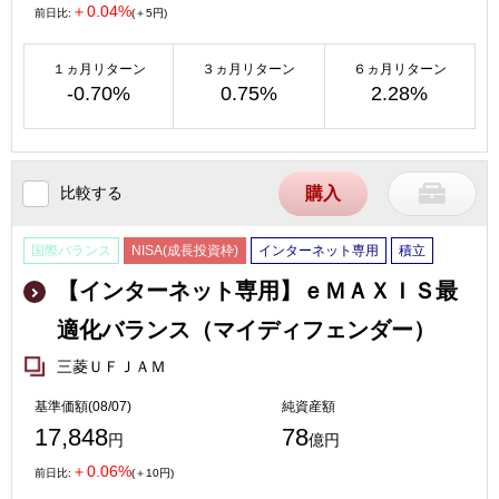
＋0.04%
前日比:
(＋5円)
１ヵ月リターン
３ヵ月リターン
６ヵ月リターン
-0.70%
0.75%
2.28%
比較する
購入
国際バランス
NISA(成長投資枠)
インターネット専用
積立
【インターネット専用】ｅＭＡＸＩＳ最
適化バランス（マイディフェンダー）
三菱ＵＦＪＡＭ
基準価額(08/07)
純資産額
17,848
78
円
億円
＋0.06%
前日比:
(＋10円)