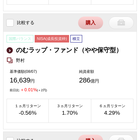
比較する
購入
国際バランス
NISA(成長投資枠)
積立
のむラップ・ファンド（やや保守型）
野村
基準価額(08/07)
純資産額
16,639
286
円
億円
＋0.01%
前日比:
(＋2円)
１ヵ月リターン
３ヵ月リターン
６ヵ月リターン
-0.56%
1.70%
4.29%