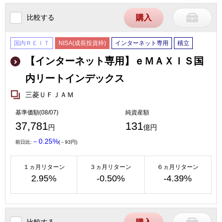
比較する
購入
国内ＲＥＩＴ
NISA(成長投資枠)
インターネット専用
積立
【インターネット専用】ｅＭＡＸＩＳ国
内リートインデックス
三菱ＵＦＪＡＭ
基準価額(08/07)
純資産額
37,781
131
円
億円
－0.25%
前日比:
(－93円)
１ヵ月リターン
３ヵ月リターン
６ヵ月リターン
2.95%
-0.50%
-4.39%
比較する