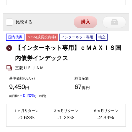
比較する
購入
国内債券
NISA(成長投資枠)
インターネット専用
積立
【インターネット専用】ｅＭＡＸＩＳ国
内債券インデックス
三菱ＵＦＪＡＭ
基準価額(08/07)
純資産額
9,450
67
円
億円
－0.20%
前日比:
(－19円)
１ヵ月リターン
３ヵ月リターン
６ヵ月リターン
-0.63%
-1.23%
-2.39%