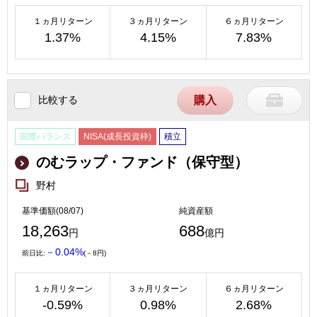
１ヵ月リターン
３ヵ月リターン
６ヵ月リターン
1.37%
4.15%
7.83%
比較する
購入
国際バランス
NISA(成長投資枠)
積立
のむラップ・ファンド（保守型）
野村
基準価額(08/07)
純資産額
18,263
688
円
億円
－0.04%
前日比:
(－8円)
１ヵ月リターン
３ヵ月リターン
６ヵ月リターン
-0.59%
0.98%
2.68%