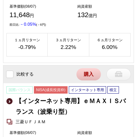
基準価額(08/07)
純資産額
11,648
132
円
億円
－0.05%
前日比:
(－6円)
１ヵ月リターン
３ヵ月リターン
６ヵ月リターン
-0.79%
2.22%
6.00%
比較する
購入
国際バランス
NISA(成長投資枠)
インターネット専用
積立
【インターネット専用】ｅＭＡＸＩＳバ
ランス（波乗り型）
三菱ＵＦＪＡＭ
基準価額(08/07)
純資産額