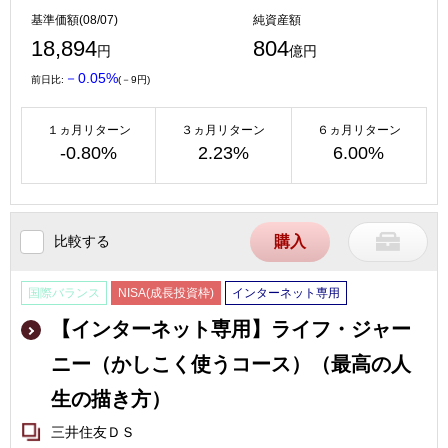
基準価額(08/07)
純資産額
18,894
804
円
億円
－0.05%
前日比:
(－9円)
１ヵ月リターン
３ヵ月リターン
６ヵ月リターン
-0.80%
2.23%
6.00%
比較する
購入
国際バランス
NISA(成長投資枠)
インターネット専用
【インターネット専用】ライフ・ジャー
ニー（かしこく使うコース）（最高の人
生の描き方）
三井住友ＤＳ