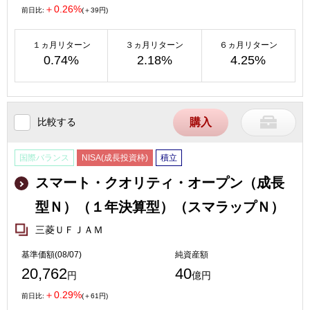
＋0.26%
前日比:
(＋39円)
１ヵ月リターン
３ヵ月リターン
６ヵ月リターン
0.74%
2.18%
4.25%
比較する
購入
国際バランス
NISA(成長投資枠)
積立
スマート・クオリティ・オープン（成長
型Ｎ）（１年決算型）（スマラップＮ）
三菱ＵＦＪＡＭ
基準価額(08/07)
純資産額
20,762
40
円
億円
＋0.29%
前日比:
(＋61円)