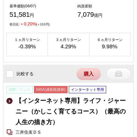
基準価額(08/07)
純資産額
51,581
7,079
円
億円
＋0.20%
前日比:
(＋101円)
１ヵ月リターン
３ヵ月リターン
６ヵ月リターン
-0.39%
4.29%
9.98%
比較する
購入
国際バランス
NISA(成長投資枠)
インターネット専用
【インターネット専用】ライフ・ジャー
ニー（かしこく育てるコース）（最高の
人生の描き方）
三井住友ＤＳ