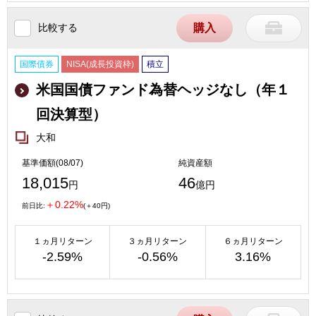
比較する
購入
国際債券
NISA(成長投資枠)
積立
米国国債ファンド為替ヘッジなし（年１
回決算型）
大和
基準価額(08/07)
純資産額
18,015
46
円
億円
＋0.22%
前日比:
(＋40円)
１ヵ月リターン
３ヵ月リターン
６ヵ月リターン
-2.59%
-0.56%
3.16%