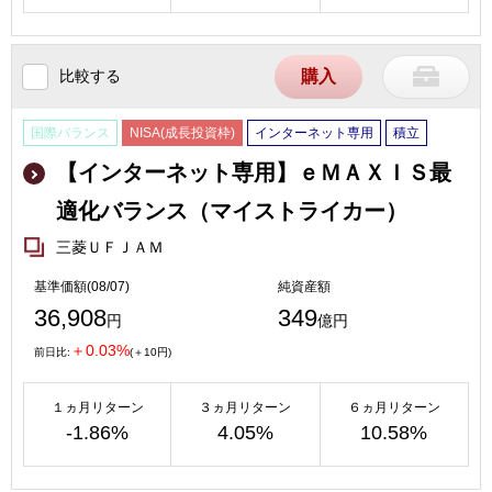
比較する
購入
国際バランス
NISA(成長投資枠)
インターネット専用
積立
【インターネット専用】ｅＭＡＸＩＳ最
適化バランス（マイストライカー）
三菱ＵＦＪＡＭ
基準価額(08/07)
純資産額
36,908
349
円
億円
＋0.03%
前日比:
(＋10円)
１ヵ月リターン
３ヵ月リターン
６ヵ月リターン
-1.86%
4.05%
10.58%