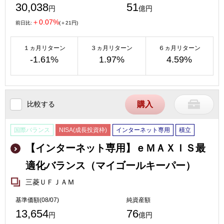
30,038
51
円
億円
＋0.07%
前日比:
(＋21円)
１ヵ月リターン
３ヵ月リターン
６ヵ月リターン
-1.61%
1.97%
4.59%
比較する
購入
国際バランス
NISA(成長投資枠)
インターネット専用
積立
【インターネット専用】ｅＭＡＸＩＳ最
適化バランス（マイゴールキーパー）
三菱ＵＦＪＡＭ
基準価額(08/07)
純資産額
13,654
76
円
億円