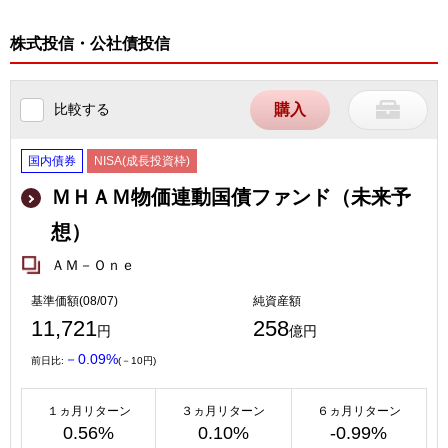
株式投信・公社債投信
比較する
購入
国内債券
NISA(成長投資枠)
ＭＨＡＭ物価連動国債ファンド（未来予
想）
ＡＭ－Ｏｎｅ
基準価額(08/07)
純資産額
11,721
258
円
億円
－0.09%
前日比:
(－10円)
１ヵ月リターン
３ヵ月リターン
６ヵ月リターン
0.56%
0.10%
-0.99%