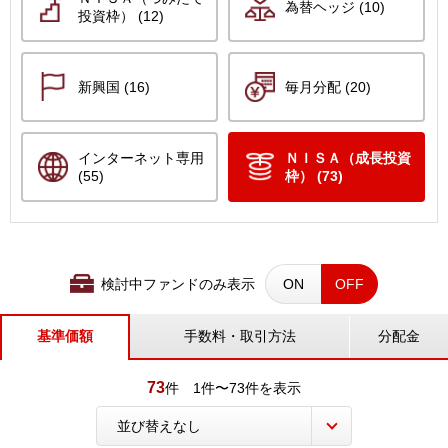
為替ヘッジ (10)
投資枠） (12)
新興国 (16)
毎月分配 (20)
インターネット専用
ＮＩＳＡ（成長投資
(55)
枠） (73)
検討中ファンドのみ表示
ON
OFF
基準価額
手数料・取引方法
分配金
73
件
1件〜73件を表示