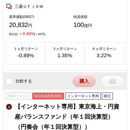
三菱ＵＦＪＡＭ
基準価額(08/07)
純資産額
20,832
100
円
億円
＋0.46%
前日比:
(＋95円)
１ヵ月リターン
３ヵ月リターン
６ヵ月リターン
-0.89%
1.35%
3.22%
比較する
購入
国内バランス
NISA(成長投資枠)
インターネット専用
積立
【インターネット専用】東京海上・円資
産バランスファンド（年１回決算型）
（円奏会（年１回決算型））