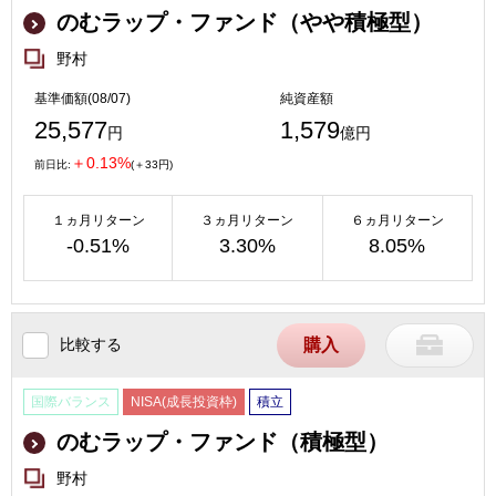
のむラップ・ファンド（やや積極型）
野村
基準価額(08/07)
純資産額
25,577
1,579
円
億円
＋0.13%
前日比:
(＋33円)
１ヵ月リターン
３ヵ月リターン
６ヵ月リターン
-0.51%
3.30%
8.05%
比較する
購入
国際バランス
NISA(成長投資枠)
積立
のむラップ・ファンド（積極型）
野村