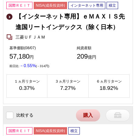
国際ＲＥＩＴ
NISA(成長投資枠)
インターネット専用
積立
【インターネット専用】ｅＭＡＸＩＳ先
進国リートインデックス（除く日本）
三菱ＵＦＪＡＭ
基準価額(08/07)
純資産額
57,180
209
円
億円
－0.55%
前日比:
(－314円)
１ヵ月リターン
３ヵ月リターン
６ヵ月リターン
0.37%
7.27%
18.92%
比較する
購入
国際ＲＥＩＴ
NISA(成長投資枠)
積立