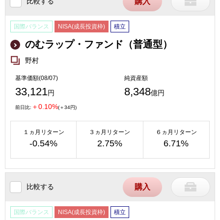
比較する
購入
国際バランス
NISA(成長投資枠)
積立
のむラップ・ファンド（普通型）
野村
基準価額(08/07)
純資産額
33,121
8,348
円
億円
＋0.10%
前日比:
(＋34円)
１ヵ月リターン
３ヵ月リターン
６ヵ月リターン
-0.54%
2.75%
6.71%
比較する
購入
国際バランス
NISA(成長投資枠)
積立