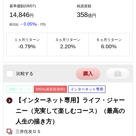
基準価額(08/07)
純資産額
14,846
358
円
億円
－0.05%
前日比:
(－7円)
１ヵ月リターン
３ヵ月リターン
６ヵ月リターン
-0.79%
2.20%
6.00%
比較する
購入
国際バランス
NISA(成長投資枠)
インターネット専用
【インターネット専用】ライフ・ジャー
ニー（充実して楽しむコース）（最高の
人生の描き方）
三井住友ＤＳ