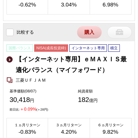
-0.62%
3.04%
6.98%
比較する
購入
国際バランス
NISA(成長投資枠)
インターネット専用
積立
【インターネット専用】ｅＭＡＸＩＳ最
適化バランス（マイフォワード）
三菱ＵＦＪＡＭ
基準価額(08/07)
純資産額
30,418
182
円
億円
＋0.09%
前日比:
(＋28円)
１ヵ月リターン
３ヵ月リターン
６ヵ月リターン
-0.83%
4.20%
9.82%