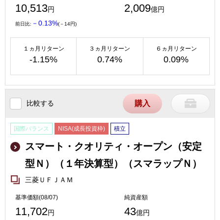
10,513
2,009
円
億円
－0.13%
前日比:
(－14円)
１ヵ月リターン
３ヵ月リターン
６ヵ月リターン
-1.15%
0.74%
0.09%
比較する
購入
国際バランス
NISA(成長投資枠)
積立
スマート・クオリティ・オープン（安定
型Ｎ）（１年決算型）（スマラップＮ）
三菱ＵＦＪＡＭ
基準価額(08/07)
純資産額
11,702
43
円
億円