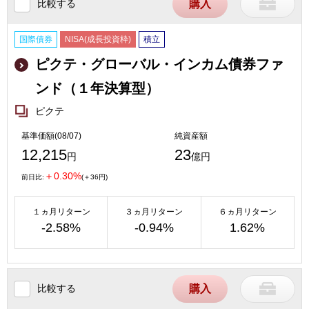
比較する
購入
国際債券
NISA(成長投資枠)
積立
ピクテ・グローバル・インカム債券ファ
ンド（１年決算型）
ピクテ
基準価額(08/07)
純資産額
12,215
23
円
億円
＋0.30%
前日比:
(＋36円)
１ヵ月リターン
３ヵ月リターン
６ヵ月リターン
-2.58%
-0.94%
1.62%
比較する
購入