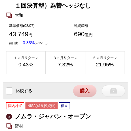
１回決算型）為替ヘッジなし
大和
基準価額(08/07)
純資産額
43,749
690
円
億円
－0.35%
前日比:
(－153円)
１ヵ月リターン
３ヵ月リターン
６ヵ月リターン
0.43%
7.32%
21.95%
比較する
購入
国内株式
NISA(成長投資枠)
積立
ノムラ・ジャパン・オープン
野村