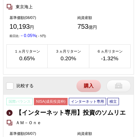
東京海上
基準価額(08/07)
純資産額
10,193
753
円
億円
－0.05%
前日比:
(－5円)
１ヵ月リターン
３ヵ月リターン
６ヵ月リターン
0.65%
0.20%
-1.32%
比較する
購入
国際バランス
NISA(成長投資枠)
インターネット専用
積立
【インターネット専用】投資のソムリエ
ＡＭ－Ｏｎｅ
基準価額(08/07)
純資産額