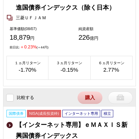
進国債券インデックス（除く日本）
三菱ＵＦＪＡＭ
基準価額(08/07)
純資産額
18,879
226
円
億円
＋0.23%
前日比:
(＋44円)
１ヵ月リターン
３ヵ月リターン
６ヵ月リターン
-1.70%
-0.15%
2.77%
比較する
購入
国際債券
NISA(成長投資枠)
インターネット専用
積立
【インターネット専用】ｅＭＡＸＩＳ新
興国債券インデックス