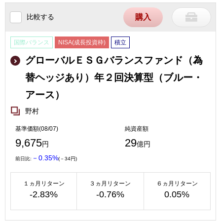
比較する
購入
国際バランス
NISA(成長投資枠)
積立
グローバルＥＳＧバランスファンド（為
替ヘッジあり）年２回決算型（ブルー・
アース）
野村
基準価額(08/07)
純資産額
9,675
29
円
億円
－0.35%
前日比:
(－34円)
１ヵ月リターン
３ヵ月リターン
６ヵ月リターン
-2.83%
-0.76%
0.05%