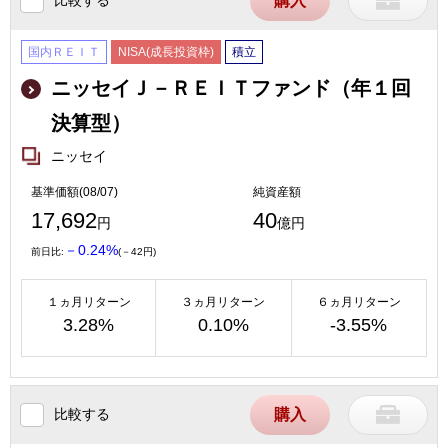
購入
国内ＲＥＩＴ
NISA(成長投資枠)
積立
ニッセイＪ－ＲＥＩＴファンド（年１回
決算型）
ニッセイ
基準価額(08/07)
純資産額
17,692
40
円
億円
－0.24%
前日比:
(－42円)
１ヵ月リターン
３ヵ月リターン
６ヵ月リターン
3.28%
0.10%
-3.55%
比較する
購入