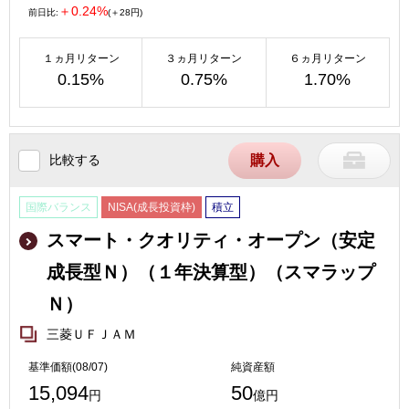
＋0.24%
前日比:
(＋28円)
１ヵ月リターン
３ヵ月リターン
６ヵ月リターン
0.15%
0.75%
1.70%
比較する
購入
国際バランス
NISA(成長投資枠)
積立
スマート・クオリティ・オープン（安定
成長型Ｎ）（１年決算型）（スマラップ
Ｎ）
三菱ＵＦＪＡＭ
基準価額(08/07)
純資産額
15,094
50
円
億円