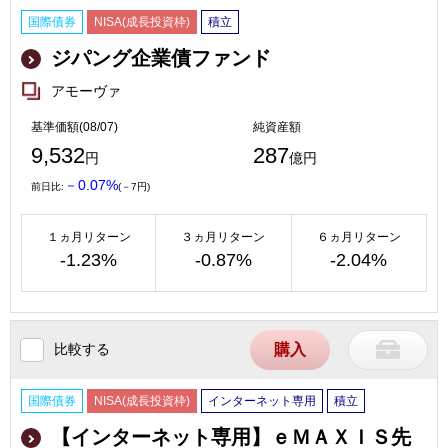
国際債券
NISA(成長投資枠)
積立
ジパング企業債ファンド
アモーヴァ
基準価額(08/07)
純資産額
9,532
287
円
億円
－0.07%
前日比:
(－7円)
１ヵ月リターン
３ヵ月リターン
６ヵ月リターン
-1.23%
-0.87%
-2.04%
比較する
購入
国際債券
NISA(成長投資枠)
インターネット専用
積立
【インターネット専用】ｅＭＡＸＩＳ先