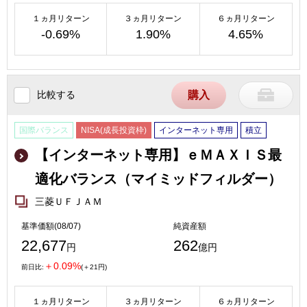
１ヵ月リターン
３ヵ月リターン
６ヵ月リターン
-0.69%
1.90%
4.65%
比較する
購入
国際バランス
NISA(成長投資枠)
インターネット専用
積立
【インターネット専用】ｅＭＡＸＩＳ最
適化バランス（マイミッドフィルダー）
三菱ＵＦＪＡＭ
基準価額(08/07)
純資産額
22,677
262
円
億円
＋0.09%
前日比:
(＋21円)
１ヵ月リターン
３ヵ月リターン
６ヵ月リターン