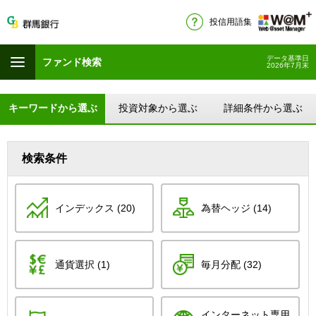
投信用語集
データ基準日
ファンド検索
2026年7月末
キーワードから選ぶ
投資対象から選ぶ
詳細条件から選ぶ
検索条件
インデックス (20)
為替ヘッジ (14)
通貨選択 (1)
毎月分配 (32)
インターネット専用