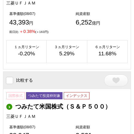
三菱ＵＦＪＡＭ
基準価額(08/07)
純資産額
43,393
6,252
円
億円
＋0.38%
前日比:
(＋163円)
１ヵ月リターン
３ヵ月リターン
６ヵ月リターン
-0.20%
5.29%
11.68%
比較する
国際株式
つみたて投資枠対象
インデックス
つみたて米国株式（Ｓ＆Ｐ５００）
三菱ＵＦＪＡＭ
基準価額(08/07)
純資産額