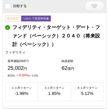
比較する
複合商品
つみたて投資枠対象
フィデリティ・ターゲット・デート・フ
ァンド（ベーシック）２０４０（将来設
計（ベーシック））
フィデリティ
基準価額(08/07)
純資産額
25,002
62
円
億円
＋0.04%
前日比:
(＋11円)
１ヵ月リターン
３ヵ月リターン
６ヵ月リターン
-1.98%
1.85%
5.12%