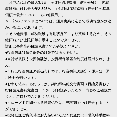
（お申込代金の最大3.3％）＋運用管理費用（信託報酬）（純資
産総額に対し最大年2.395％）＋信託財産留保額（換金時の基準
価額の最大0.5％）＋その他費用）。
※一部のファンドについては、運用実績に応じて成功報酬が別途
かかる場合があります。
※その他費用、成功報酬は運用状況等により変動するため、その
総額および上限額等を示すことができません。
詳細は各商品の目論見書等でご確認ください。
●投資信託は預金保険の対象ではありません。
●当行が取扱う投資信託は、投資者保護基金制度は適用されませ
ん。
●当行は投資信託の販売会社です。投資信託の設定・運用は、運
用会社が行います。
●お申し込みにあたっては、契約締結前交付書面（目論見書およ
び目論見書補完書面）等を十分お読みいただき、内容をご確認の
うえ、ご自身でご判断ください。
●クローズド期間のある投資信託は、当該期間中は換金すること
ができません。
●投資信託ご購入時にお支払いいただく代金には、購入時手数料