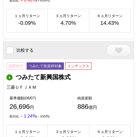
＋0.46%
前日比:
(＋455円)
１ヵ月リターン
３ヵ月リターン
６ヵ月リターン
-0.09%
4.70%
14.43%
比較する
国際株式
つみたて投資枠対象
インデックス
つみたて新興国株式
三菱ＵＦＪＡＭ
基準価額(08/07)
純資産額
26,696
886
円
億円
－1.24%
前日比:
(－335円)
１ヵ月リターン
３ヵ月リターン
６ヵ月リターン