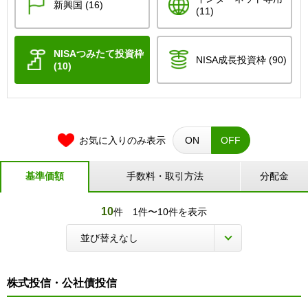
新興国 (16)
(11)
NISAつみたて投資枠
NISA成長投資枠 (90)
(10)
お気に入りのみ表示
ON
OFF
基準価額
手数料・取引方法
分配金
10
件
1件〜10件を表示
株式投信・公社債投信