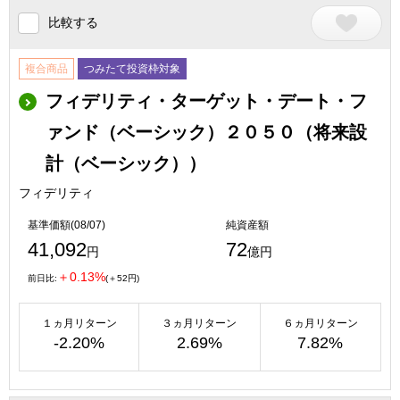
比較する
複合商品
つみたて投資枠対象
フィデリティ・ターゲット・デート・フ
ァンド（ベーシック）２０５０（将来設
計（ベーシック））
フィデリティ
基準価額(08/07)
純資産額
41,092
72
円
億円
＋0.13%
前日比:
(＋52円)
１ヵ月リターン
３ヵ月リターン
６ヵ月リターン
-2.20%
2.69%
7.82%