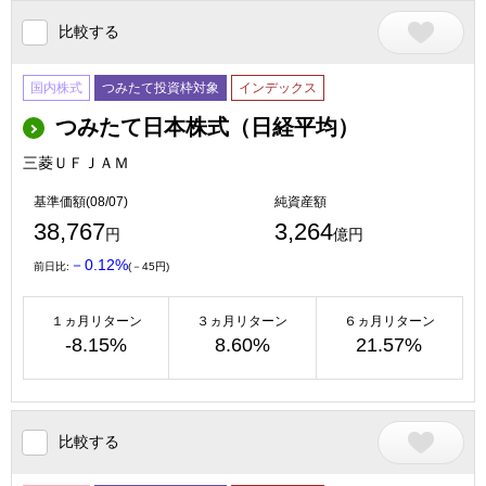
比較する
国内株式
つみたて投資枠対象
インデックス
つみたて日本株式（日経平均）
三菱ＵＦＪＡＭ
基準価額(08/07)
純資産額
38,767
3,264
円
億円
－0.12%
前日比:
(－45円)
１ヵ月リターン
３ヵ月リターン
６ヵ月リターン
-8.15%
8.60%
21.57%
比較する