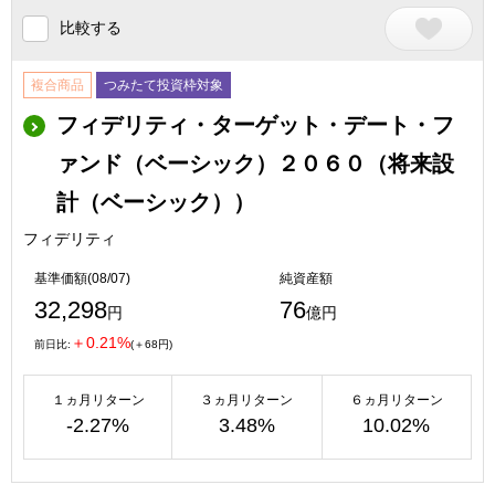
比較する
複合商品
つみたて投資枠対象
フィデリティ・ターゲット・デート・フ
ァンド（ベーシック）２０６０（将来設
計（ベーシック））
フィデリティ
基準価額(08/07)
純資産額
32,298
76
円
億円
＋0.21%
前日比:
(＋68円)
１ヵ月リターン
３ヵ月リターン
６ヵ月リターン
-2.27%
3.48%
10.02%