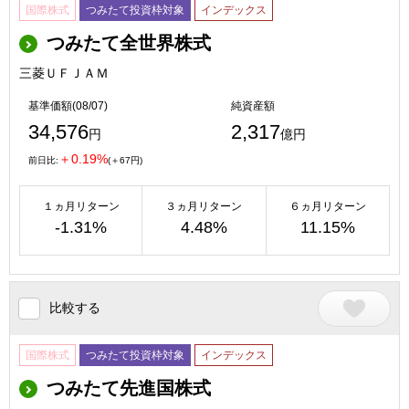
国際株式
つみたて投資枠対象
インデックス
つみたて全世界株式
三菱ＵＦＪＡＭ
基準価額(08/07)
純資産額
34,576
2,317
円
億円
＋0.19%
前日比:
(＋67円)
１ヵ月リターン
３ヵ月リターン
６ヵ月リターン
-1.31%
4.48%
11.15%
比較する
国際株式
つみたて投資枠対象
インデックス
つみたて先進国株式