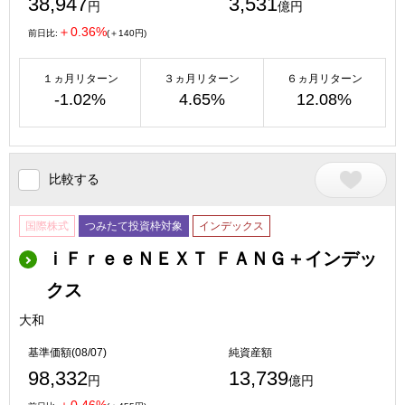
38,947
3,531
円
億円
＋0.36%
前日比:
(＋140円)
１ヵ月リターン
３ヵ月リターン
６ヵ月リターン
-1.02%
4.65%
12.08%
比較する
国際株式
つみたて投資枠対象
インデックス
ｉＦｒｅｅＮＥＸＴ ＦＡＮＧ＋インデッ
クス
大和
基準価額(08/07)
純資産額
98,332
13,739
円
億円