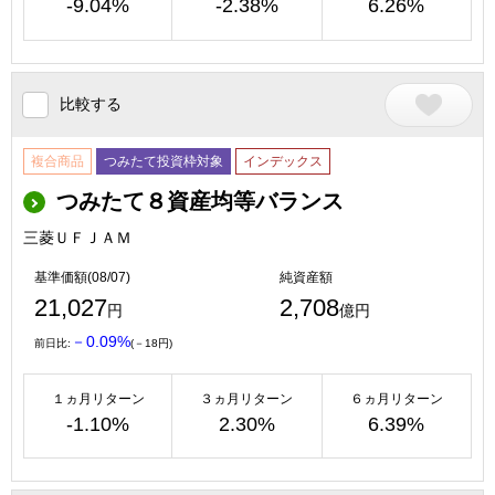
-9.04%
-2.38%
6.26%
比較する
複合商品
つみたて投資枠対象
インデックス
つみたて８資産均等バランス
三菱ＵＦＪＡＭ
基準価額(08/07)
純資産額
21,027
2,708
円
億円
－0.09%
前日比:
(－18円)
１ヵ月リターン
３ヵ月リターン
６ヵ月リターン
-1.10%
2.30%
6.39%