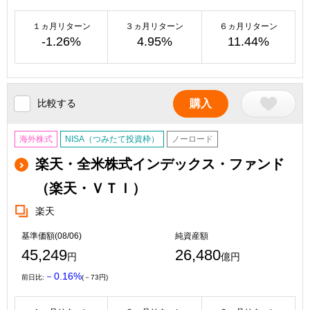
１ヵ月リターン
３ヵ月リターン
６ヵ月リターン
-1.26%
4.95%
11.44%
比較する
購入
海外株式
NISA（つみたて投資枠）
ノーロード
楽天・全米株式インデックス・ファンド
（楽天・ＶＴＩ）
楽天
基準価額(08/06)
純資産額
45,249
26,480
円
億円
－0.16%
前日比:
(－73円)