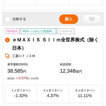
比較する
購入
海外株式
NISA（つみたて投資枠）
ノーロード
ｅＭＡＸＩＳ Ｓｌｉｍ全世界株式（除く
日本）
三菱ＵＦＪＡＭ
基準価額(08/06)
純資産額
38,585
12,348
円
億円
＋0.37%
前日比:
(＋141円)
１ヵ月リターン
３ヵ月リターン
６ヵ月リターン
-1.32%
4.37%
11.11%