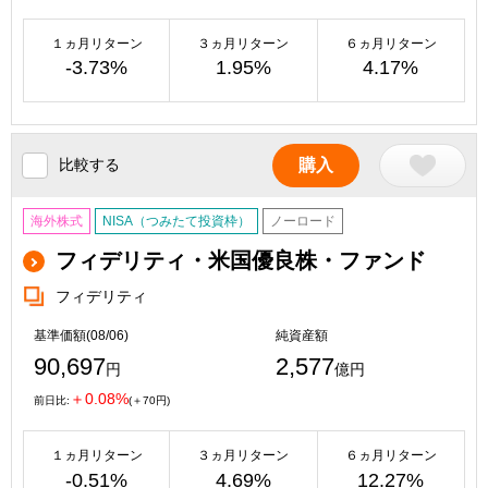
１ヵ月リターン
３ヵ月リターン
６ヵ月リターン
-3.73%
1.95%
4.17%
比較する
購入
海外株式
NISA（つみたて投資枠）
ノーロード
フィデリティ・米国優良株・ファンド
フィデリティ
基準価額(08/06)
純資産額
90,697
2,577
円
億円
＋0.08%
前日比:
(＋70円)
１ヵ月リターン
３ヵ月リターン
６ヵ月リターン
-0.51%
4.69%
12.27%