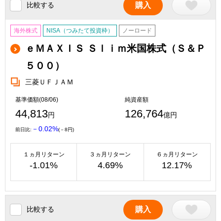
比較する
購入
海外株式
NISA（つみたて投資枠）
ノーロード
ｅＭＡＸＩＳ Ｓｌｉｍ米国株式（Ｓ＆Ｐ
５００）
三菱ＵＦＪＡＭ
基準価額(08/06)
純資産額
44,813
126,764
円
億円
－0.02%
前日比:
(－8円)
１ヵ月リターン
３ヵ月リターン
６ヵ月リターン
-1.01%
4.69%
12.17%
比較する
購入