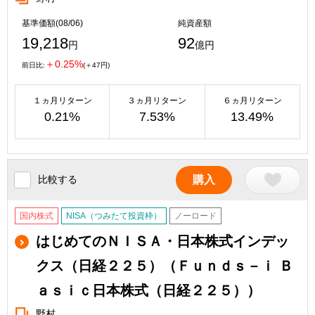
基準価額(08/06)
純資産額
19,218
92
円
億円
＋0.25%
前日比:
(＋47円)
１ヵ月リターン
３ヵ月リターン
６ヵ月リターン
0.21%
7.53%
13.49%
比較する
購入
国内株式
NISA（つみたて投資枠）
ノーロード
はじめてのＮＩＳＡ・日本株式インデッ
クス（日経２２５）（Ｆｕｎｄｓ－ｉ Ｂ
ａｓｉｃ日本株式（日経２２５））
野村