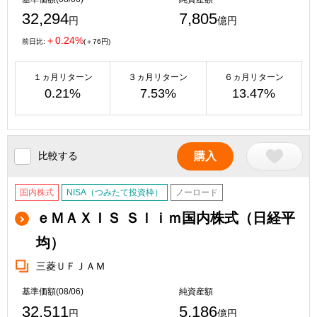
32,294
7,805
円
億円
＋0.24%
前日比:
(＋76円)
１ヵ月リターン
３ヵ月リターン
６ヵ月リターン
0.21%
7.53%
13.47%
比較する
購入
国内株式
NISA（つみたて投資枠）
ノーロード
ｅＭＡＸＩＳ Ｓｌｉｍ国内株式（日経平
均）
三菱ＵＦＪＡＭ
基準価額(08/06)
純資産額
32,511
5,186
円
億円