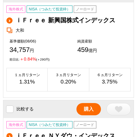
海外株式
NISA（つみたて投資枠）
ノーロード
ｉＦｒｅｅ 新興国株式インデックス
大和
基準価額(08/06)
純資産額
34,757
459
円
億円
＋0.84%
前日比:
(＋290円)
１ヵ月リターン
３ヵ月リターン
６ヵ月リターン
1.31%
0.20%
3.75%
比較する
購入
海外株式
NISA（つみたて投資枠）
ノーロード
ｉＦｒｅｅ ＮＹダウ・インデックス