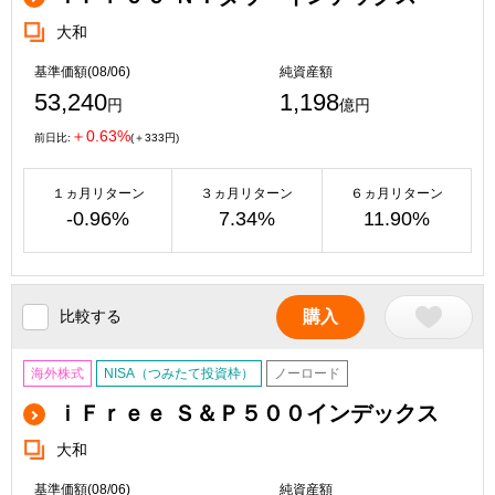
大和
基準価額(08/06)
純資産額
53,240
1,198
円
億円
＋0.63%
前日比:
(＋333円)
１ヵ月リターン
３ヵ月リターン
６ヵ月リターン
-0.96%
7.34%
11.90%
比較する
購入
海外株式
NISA（つみたて投資枠）
ノーロード
ｉＦｒｅｅ Ｓ＆Ｐ５００インデックス
大和
基準価額(08/06)
純資産額