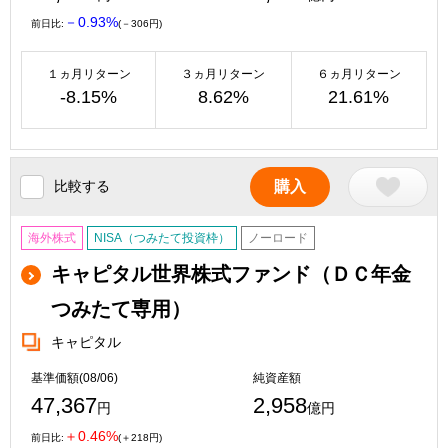
－0.93%
前日比:
(－306円)
１ヵ月リターン
３ヵ月リターン
６ヵ月リターン
-8.15%
8.62%
21.61%
比較する
購入
海外株式
NISA（つみたて投資枠）
ノーロード
キャピタル世界株式ファンド（ＤＣ年金
つみたて専用）
キャピタル
基準価額(08/06)
純資産額
47,367
2,958
円
億円
＋0.46%
前日比:
(＋218円)