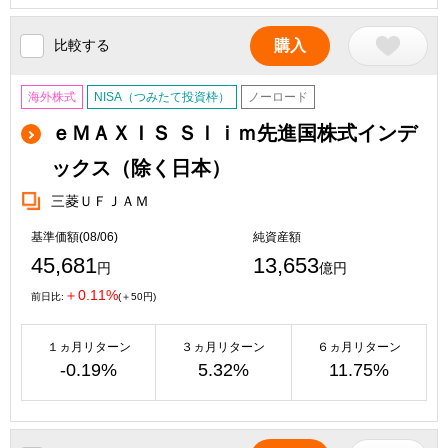
比較する
購入
海外株式
NISA（つみたて投資枠）
ノーロード
ｅＭＡＸＩＳ Ｓｌｉｍ先進国株式インデ
ックス（除く日本）
三菱ＵＦＪＡＭ
基準価額(08/06)
純資産額
45,681
13,653
円
億円
＋0.11%
前日比:
(＋50円)
１ヵ月リターン
３ヵ月リターン
６ヵ月リターン
-0.19%
5.32%
11.75%