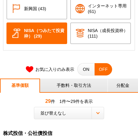
インターネット専用
新興国 (43)
(61)
NISA（つみたて投資
NISA（成長投資枠）
枠） (29)
(111)
お気に入りのみ表示
ON
OFF
基準価額
手数料・取引方法
分配金
29
件
1件〜29件を表示
株式投信・公社債投信