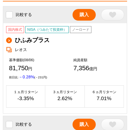
比較する
購入
国内株式
NISA（つみたて投資枠）
ノーロード
ひふみプラス
レオス
基準価額(08/06)
純資産額
81,750
7,356
円
億円
－0.28%
前日比:
(－231円)
１ヵ月リターン
３ヵ月リターン
６ヵ月リターン
-3.35%
2.62%
7.01%
比較する
購入