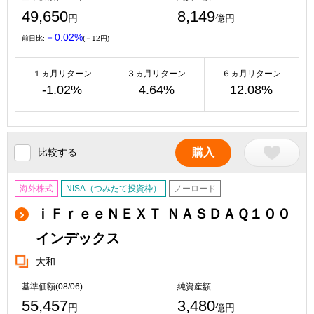
49,650
8,149
円
億円
－0.02%
前日比:
(－12円)
１ヵ月リターン
３ヵ月リターン
６ヵ月リターン
-1.02%
4.64%
12.08%
比較する
購入
海外株式
NISA（つみたて投資枠）
ノーロード
ｉＦｒｅｅＮＥＸＴ ＮＡＳＤＡＱ１００
インデックス
大和
基準価額(08/06)
純資産額
55,457
3,480
円
億円