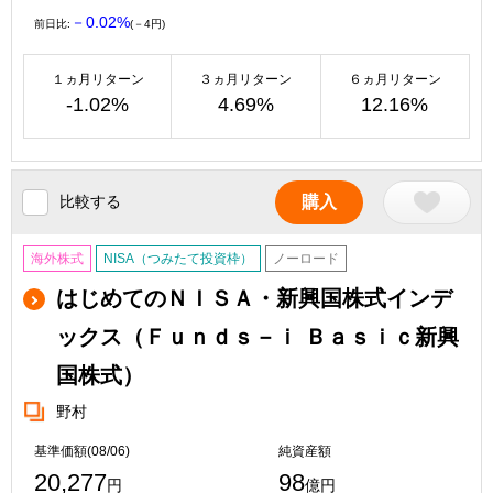
－0.02%
前日比:
(－4円)
１ヵ月リターン
３ヵ月リターン
６ヵ月リターン
-1.02%
4.69%
12.16%
比較する
購入
海外株式
NISA（つみたて投資枠）
ノーロード
はじめてのＮＩＳＡ・新興国株式インデ
ックス（Ｆｕｎｄｓ－ｉ Ｂａｓｉｃ新興
国株式）
野村
基準価額(08/06)
純資産額
20,277
98
円
億円