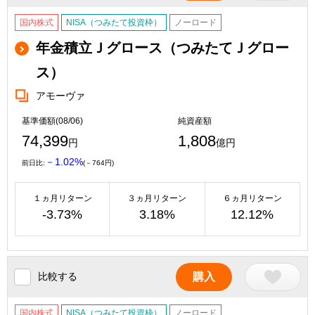
国内株式
NISA（つみたて投資枠）
ノーロード
年金積立Ｊグロース（つみたてＪグロー
ス）
アモーヴァ
基準価額(08/06)
純資産額
74,399
1,808
円
億円
－1.02%
前日比:
(－764円)
１ヵ月リターン
３ヵ月リターン
６ヵ月リターン
-3.73%
3.18%
12.12%
比較する
購入
国内株式
NISA（つみたて投資枠）
ノーロード