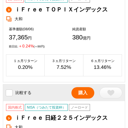
ｉＦｒｅｅ ＴＯＰＩＸインデックス
大和
基準価額(08/06)
純資産額
37,365
380
円
億円
＋0.24%
前日比:
(＋88円)
１ヵ月リターン
３ヵ月リターン
６ヵ月リターン
0.20%
7.52%
13.46%
比較する
購入
国内株式
NISA（つみたて投資枠）
ノーロード
ｉＦｒｅｅ 日経２２５インデックス
大和