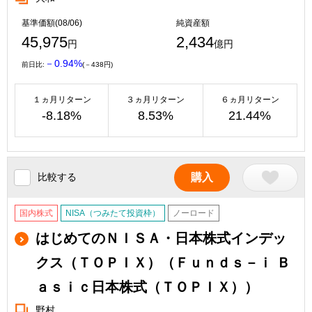
基準価額(08/06)
純資産額
45,975
2,434
円
億円
－0.94%
前日比:
(－438円)
１ヵ月リターン
３ヵ月リターン
６ヵ月リターン
-8.18%
8.53%
21.44%
比較する
購入
国内株式
NISA（つみたて投資枠）
ノーロード
はじめてのＮＩＳＡ・日本株式インデッ
クス（ＴＯＰＩＸ）（Ｆｕｎｄｓ－ｉ Ｂ
ａｓｉｃ日本株式（ＴＯＰＩＸ））
野村