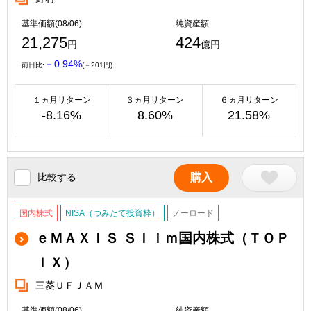
基準価額(08/06)
純資産額
21,275
424
円
億円
－0.94%
前日比:
(－201円)
１ヵ月リターン
３ヵ月リターン
６ヵ月リターン
-8.16%
8.60%
21.58%
比較する
購入
国内株式
NISA（つみたて投資枠）
ノーロード
ｅＭＡＸＩＳ Ｓｌｉｍ国内株式（ＴＯＰ
ＩＸ）
三菱ＵＦＪＡＭ
基準価額(08/06)
純資産額