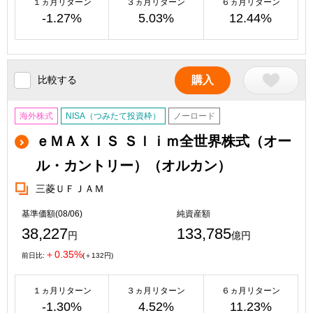
１ヵ月リターン
３ヵ月リターン
６ヵ月リターン
-1.27%
5.03%
12.44%
比較する
購入
海外株式
NISA（つみたて投資枠）
ノーロード
ｅＭＡＸＩＳ Ｓｌｉｍ全世界株式（オー
ル・カントリー）（オルカン）
三菱ＵＦＪＡＭ
基準価額(08/06)
純資産額
38,227
133,785
円
億円
＋0.35%
前日比:
(＋132円)
１ヵ月リターン
３ヵ月リターン
６ヵ月リターン
-1.30%
4.52%
11.23%