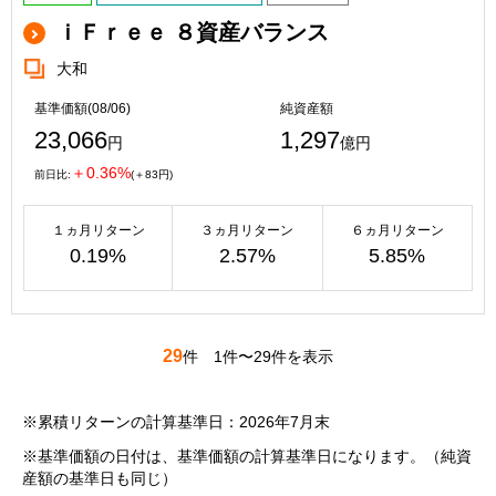
ｉＦｒｅｅ ８資産バランス
大和
基準価額(08/06)
純資産額
23,066
1,297
円
億円
＋0.36%
前日比:
(＋83円)
１ヵ月リターン
３ヵ月リターン
６ヵ月リターン
0.19%
2.57%
5.85%
29
件
1件〜29件を表示
※累積リターンの計算基準日：2026年7月末
※基準価額の日付は、基準価額の計算基準日になります。（純資
産額の基準日も同じ）