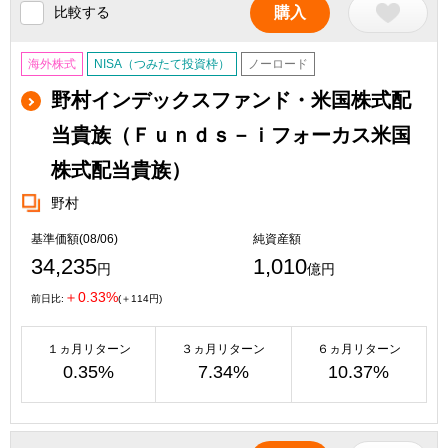
比較する
購入
海外株式
NISA（つみたて投資枠）
ノーロード
野村インデックスファンド・米国株式配
当貴族（Ｆｕｎｄｓ－ｉフォーカス米国
株式配当貴族）
野村
基準価額(08/06)
純資産額
34,235
1,010
円
億円
＋0.33%
前日比:
(＋114円)
１ヵ月リターン
３ヵ月リターン
６ヵ月リターン
0.35%
7.34%
10.37%