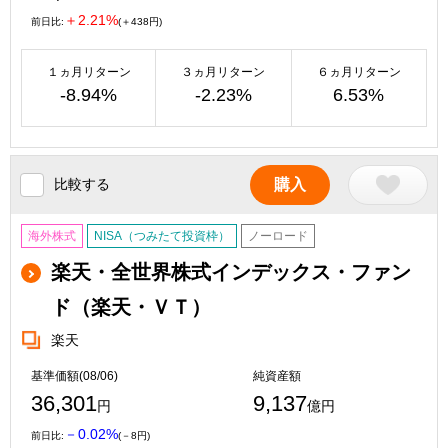
＋2.21%
前日比:
(＋438円)
１ヵ月リターン
３ヵ月リターン
６ヵ月リターン
-8.94%
-2.23%
6.53%
比較する
購入
海外株式
NISA（つみたて投資枠）
ノーロード
楽天・全世界株式インデックス・ファン
ド（楽天・ＶＴ）
楽天
基準価額(08/06)
純資産額
36,301
9,137
円
億円
－0.02%
前日比:
(－8円)