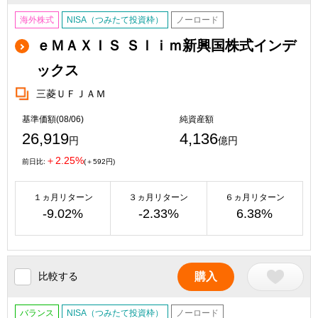
海外株式
NISA（つみたて投資枠）
ノーロード
ｅＭＡＸＩＳ Ｓｌｉｍ新興国株式インデ
ックス
三菱ＵＦＪＡＭ
基準価額(08/06)
純資産額
26,919
4,136
円
億円
＋2.25%
前日比:
(＋592円)
１ヵ月リターン
３ヵ月リターン
６ヵ月リターン
-9.02%
-2.33%
6.38%
比較する
購入
バランス
NISA（つみたて投資枠）
ノーロード