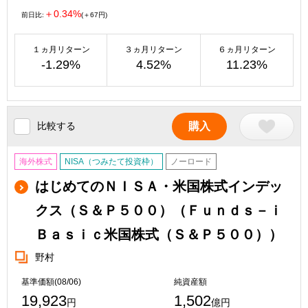
＋0.34%
前日比:
(＋67円)
１ヵ月リターン
３ヵ月リターン
６ヵ月リターン
-1.29%
4.52%
11.23%
比較する
購入
海外株式
NISA（つみたて投資枠）
ノーロード
はじめてのＮＩＳＡ・米国株式インデッ
クス（Ｓ＆Ｐ５００）（Ｆｕｎｄｓ－ｉ
Ｂａｓｉｃ米国株式（Ｓ＆Ｐ５００））
野村
基準価額(08/06)
純資産額
19,923
1,502
円
億円