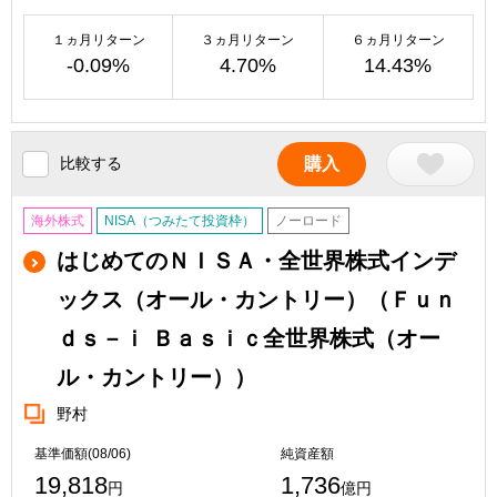
１ヵ月リターン
３ヵ月リターン
６ヵ月リターン
-0.09%
4.70%
14.43%
比較する
購入
海外株式
NISA（つみたて投資枠）
ノーロード
はじめてのＮＩＳＡ・全世界株式インデ
ックス（オール・カントリー）（Ｆｕｎ
ｄｓ－ｉ Ｂａｓｉｃ全世界株式（オー
ル・カントリー））
野村
基準価額(08/06)
純資産額
19,818
1,736
円
億円