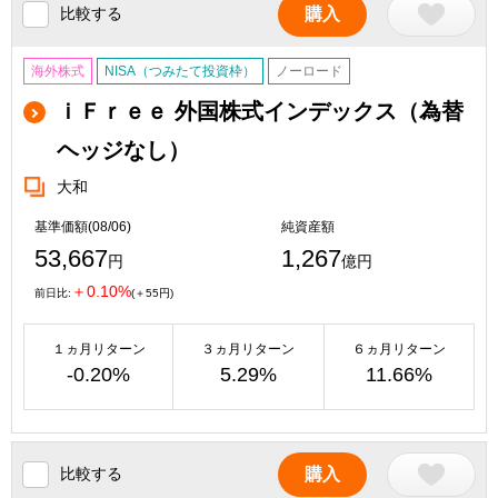
比較する
購入
海外株式
NISA（つみたて投資枠）
ノーロード
ｉＦｒｅｅ 外国株式インデックス（為替
ヘッジなし）
大和
基準価額(08/06)
純資産額
53,667
1,267
円
億円
＋0.10%
前日比:
(＋55円)
１ヵ月リターン
３ヵ月リターン
６ヵ月リターン
-0.20%
5.29%
11.66%
比較する
購入