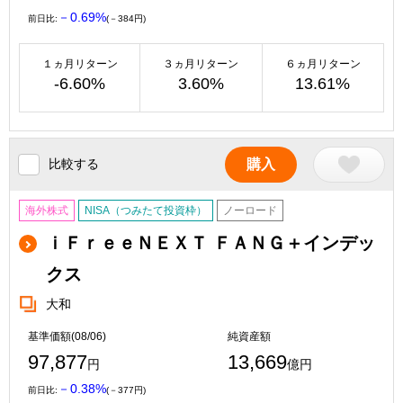
－0.69%
前日比:
(－384円)
１ヵ月リターン
３ヵ月リターン
６ヵ月リターン
-6.60%
3.60%
13.61%
比較する
購入
海外株式
NISA（つみたて投資枠）
ノーロード
ｉＦｒｅｅＮＥＸＴ ＦＡＮＧ＋インデッ
クス
大和
基準価額(08/06)
純資産額
97,877
13,669
円
億円
－0.38%
前日比:
(－377円)