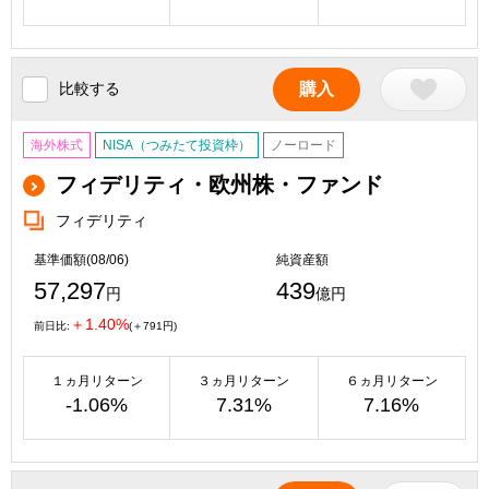
比較する
購入
海外株式
NISA（つみたて投資枠）
ノーロード
フィデリティ・欧州株・ファンド
フィデリティ
基準価額(08/06)
純資産額
57,297
439
円
億円
＋1.40%
前日比:
(＋791円)
１ヵ月リターン
３ヵ月リターン
６ヵ月リターン
-1.06%
7.31%
7.16%