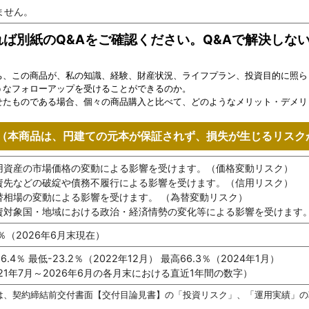
ません。
ば別紙のQ&Aをご確認ください。Q&Aで解決しな
ち、この商品が、私の知識、経験、財産状況、ライフプラン、投資目的に照ら
うなフォローアップを受けることができるのか。
せたものである場合、個々の商品購入と比べて、どのようなメリット・デメリ
（本商品は、円建ての元本が保証されず、損失が生じるリスク
用資産の市場価格の変動による影響を受けます。（価格変動リスク）
資先などの破綻や債務不履行による影響を受けます。（信用リスク）
替相場の変動による影響を受けます。 （為替変動リスク）
資対象国・地域における政治・経済情勢の変化等による影響を受けます
2％（2026年6月末現在）
6.4％ 最低-23.2％（2022年12月） 最高66.3％（2024年1月）
021年7月～2026年6月の各月末における直近1年間の数字）
は、契約締結前交付書面【交付目論見書】の「投資リスク」、「運用実績」の