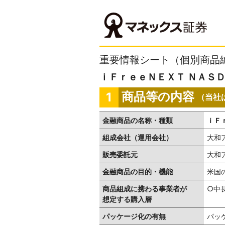
重要情報シート（個別商品
ｉＦｒｅｅＮＥＸＴ ＮＡＳＤ
商品等の内容
1
（当社
金融商品の名称・種類
ｉＦ
組成会社（運用会社）
大和
販売委託元
大和
金融商品の目的・機能
米国
商品組成に携わる事業者が
○中
想定する購入層
パッケージ化の有無
パッ