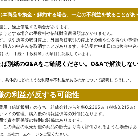
（本商品を換金・解約する場合、一定の不利益を被ることがあ
但し、繰上償還する場合があります。
ようとする場合の手数料や信託財産留保額はかかりません。
す。取引所等の取引停止、外国為替取引の停止その他やむを得ない事情
た購入の申込みを取消すことがあります。申込受付中止日には換金申込
書】の「手続・手数料等」の項目に記載しています。
ば別紙のQ&Aをご確認ください。Q&Aで解決しな
き、具体的にどのような制限や不利益があるのかについて説明してほしい。
様の利益が反する可能性
用（信託報酬）のうち、組成会社から年率0.2365％（税抜0.215
ァンドの管理、購入後の情報提供等の対価になります。
間で資本関係等の特別の関係はありません。
、この商品の販売が他の商品の販売より高く評価されるような場合はあ
は、当社ホームページをご覧ください。