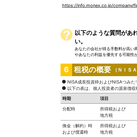
https://info.monex.co.jp/company/fi
以下のような質問があれ
い。
あなたの会社が得る手数料が高い
やあなたの利益を優先する可能性
租税の概要
6
（ＮＩＳＡ
NISA成長投資枠およびNISAつみ
以下の表は、個人投資者の源泉徴収
時期
項目
分配時
所得税および
地方税
換金（解約）時
所得税および
および償還時
地方税