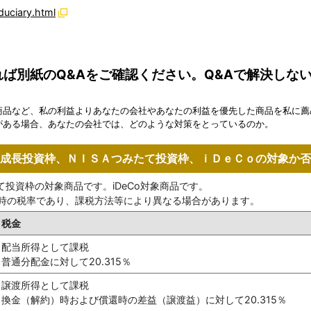
duciary.html
ば別紙のQ&Aをご確認ください。Q&Aで解決しな
商品など、私の利益よりあなたの会社やあなたの利益を優先した商品を私に薦
がある場合、あなたの会社では、どのような対策をとっているのか。
成長投資枠、ＮＩＳＡつみたて投資枠、ｉＤｅＣｏの対象か否
たて投資枠の対象商品です。iDeCo対象商品です。
時の税率であり、課税方法等により異なる場合があります。
税金
配当所得として課税
普通分配金に対して20.315％
譲渡所得として課税
換金（解約）時および償還時の差益（譲渡益）に対して20.315％