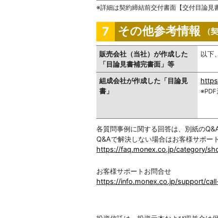
詳細は契約締結前交付書面【交付目論見
その他参考情報
7
（
販売会社（当社）が作成した
以下
「目論見書補完書面」等
組成会社が作成した「目論見
http
書」
※PD
各質問事例に関する回答は、別紙のQ&
Q&Aで解決しない場合はお客様サポー
https://faq.monex.co.jp/category/s
お客様サポートお問合せ
https://info.monex.co.jp/support/call