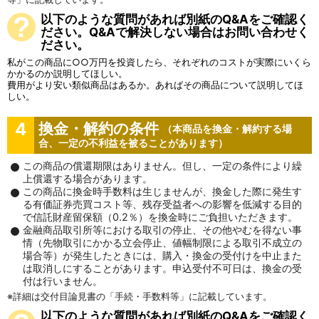
以下のような質問があれば別紙のQ&Aをご確認く
ださい。Q&Aで解決しない場合はお問い合わせく
ださい。
私がこの商品に○○万円を投資したら、それぞれのコストが実際にいくら
かかるのか説明してほしい。
費用がより安い類似商品はあるか。あればその商品について説明してほ
しい。
4
換金・解約の条件
（本商品を換金・解約する場
合、一定の不利益を被ることがあります）
この商品の償還期限はありません。但し、一定の条件により繰
上償還する場合があります。
この商品に換金時手数料は生じませんが、換金した際に発生す
る有価証券売買コスト等、残存受益者への影響を低減する目的
で信託財産留保額（0.2％）を換金時にご負担いただきます。
金融商品取引所等における取引の停止、その他やむを得ない事
情（先物取引にかかる立会停止、値幅制限による取引不成立の
場合等）が発生したときには、購入・換金の受付けを中止また
は取消しにすることがあります。申込受付不可日は、換金の受
付は行いません。
詳細は交付目論見書の「手続・手数料等」に記載しています。
以下のような質問があれば別紙のQ&Aをご確認く