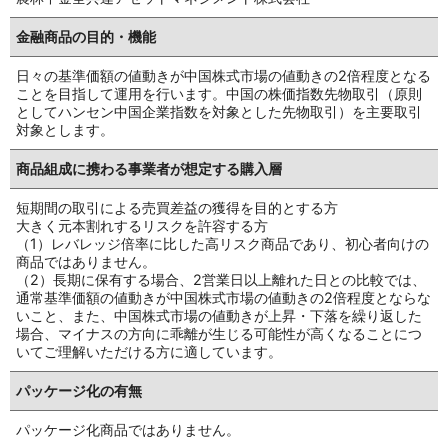
金融商品の目的・機能
日々の基準価額の値動きが中国株式市場の値動きの2倍程度となる
ことを目指して運用を行います。中国の株価指数先物取引（原則
としてハンセン中国企業指数を対象とした先物取引）を主要取引
対象とします。
商品組成に携わる事業者が
想定する購入層
短期間の取引による売買差益の獲得を目的とする方
大きく元本割れするリスクを許容する方
（1）レバレッジ倍率に比した高リスク商品であり、初心者向けの
商品ではありません。
（2）長期に保有する場合、2営業日以上離れた日との比較では、
通常基準価額の値動きが中国株式市場の値動きの2倍程度とならな
いこと、また、中国株式市場の値動きが上昇・下落を繰り返した
場合、マイナスの方向に乖離が生じる可能性が高くなることにつ
いてご理解いただける方に適しています。
パッケージ化の有無
パッケージ化商品ではありません。