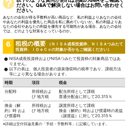
ださい。Q&Aで解決しない場合はお問い合わせく
ださい。
あなたの会社が得る手数料が高い商品など、私の利益よりあなたの会社
やあなたの利益を優先した商品を私に薦めていないか。私の利益よりあ
なたの会社やあなたの利益を優先する可能性がある場合、あなたの会社
では、どのような対策をとっているのか。
6
租税の概要
（ＮＩＳＡ成長投資枠、ＮＩＳＡつみたて
投資枠、ｉＤｅＣｏの対象か否かもご確認ください）
NISA成長投資枠およびNISAつみたて投資枠の対象商品ではあ
りません。
以下の表は、個人投資者の源泉徴収時の税率であり、課税方法
等により異なる場合があります。
時期
項目
税金
分配時
所得税およ
配当所得として課税
び 地方税
普通分配金に対して20.315％
換金（解
所得税およ
譲渡所得として課税
約）時 およ
び 地方税
換金（解約）時および償還時の差益
び償還時
（譲渡益）に対して20.315％
詳細は交付目論見書の「手続・手数料等」に記載しています。