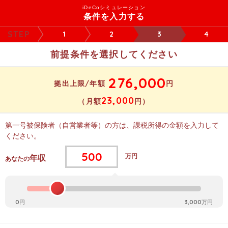
iDeCoシミュレーション
条件を入力する
1
2
3
4
前提条件を選択してください
276,000
拠出上限/年額
円
23,000
（月額
円）
第一号被保険者（自営業者等）の方は、課税所得の金額を入力して
ください。
万円
年収
あなたの
0円
3,000万円