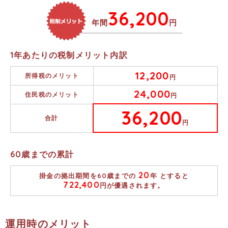
36,200
年間
円
1年あたりの税制メリット内訳
12,200
所得税のメリット
円
24,000
住民税のメリット
円
36,200
合計
円
60
歳までの累計
20
掛金の拠出期間を
60
歳までの
年 とすると
722,400
円が優遇されます。
運用時のメリット