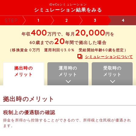
iDeCoシミュレーション
シミュレーション結果をみる
1
2
3
4
400
20,000
年収
万円で、毎月
円を
20
60
歳までの
年間で拠出した場合
（移換資金
0
万円 運用利回り
3.0
％ 受給開始年齢
60
歳を想定）
シミュレーションについて
拠出時の
運用時の
受取時の
メリット
メリット
メリット
拠出時のメリット
税制上の優遇額の確認
掛金を所得から控除することができるので、所得税と住民税が優遇され
ます。