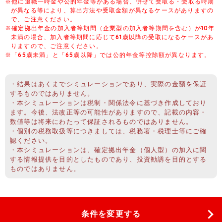
※他に退職一時金や公的年金等がある場合、併せて受取る・受取る時期
が異なる等により、算出方法や受取金額が異なるケースがありますの
で、ご注意ください。
※確定拠出年金の加入者等期間（企業型の加入者等期間を含む）が10年
未満の場合、加入者等期間に応じて61歳以降の受取になるケースがあ
りますので、ご注意ください。
※「65歳未満」と「65歳以降」では公的年金等控除額が異なります。
・結果はあくまでシミュレーションであり、実際の金額を保証
するものではありません。
・本シミュレーションは税制・関係法令に基づき作成しており
ます。今後、法改正等の可能性がありますので、記載の内容・
数値等は将来にわたって保証されるものではありません。
・個別の税務取扱等につきましては、税務署・税理士等にご確
認ください。
・本シミュレーションは、確定拠出年金（個人型）の加入に関
する情報提供を目的としたものであり、投資勧誘を目的とする
ものではありません。
条件を変更する