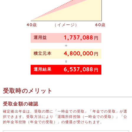
40
歳
（イメージ）
60
歳
1
,
7
3
7
,
0
8
8
運用益
円
＋
4
,
8
0
0
,
0
0
0
積立元本
円
＝
6
,
5
3
7
,
0
8
8
運用結果
円
受取時のメリット
受取金額の確認
確定拠出年金は、受取の際に「一時金での受取」「年金での受取」が選
択できます。受取方法により「退職所得控除（一時金での受取）」「公
的年金等控除（年金での受取）」の優遇が受けられます。