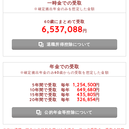
一時金での受取
※確定拠出年金のみを想定した金額
60
歳にまとめて受取
6,537,088
円
退職所得控除について
年金での受取
※確定拠出年金のみ
60
歳からの受取を想定した金額
1
,
2
5
4
,
5
0
0
5年間で受取 毎年
円
6
4
9
,
6
8
0
10年間で受取 毎年
円
4
3
5
,
8
0
5
15年間で受取 毎年
円
3
2
6
,
8
5
4
20年間で受取 毎年
円
公的年金等控除について