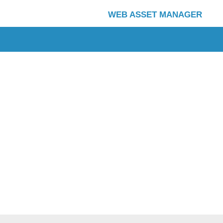
WEB ASSET MANAGER
Copyright (C) 2001 – 2026, NTT DATA ABIC Co., Ltd. All rights reserved