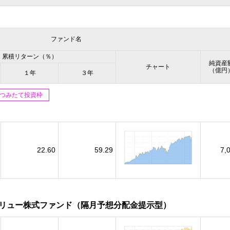
ファンド名
累積リターン（％）
純資産
チャート
（億円
１年
３年
SAつみたて投資枠
22.60
59.29
7,
リュー株式ファンド（隔月予想分配金提示型）