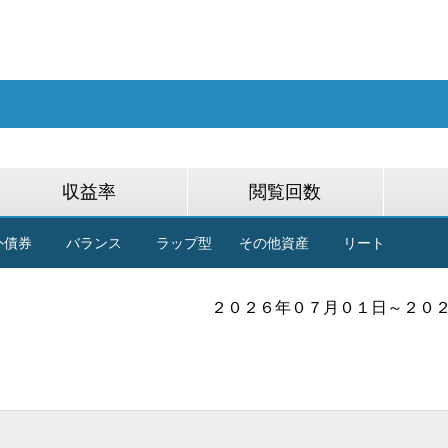
収益率
閲覧回数
外債券
バランス
ラップ型
その他資産
リート
２０２６年０７月０１日～２０