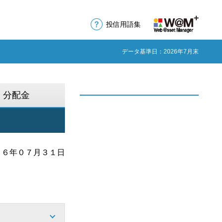
投信用語集
データ基準日：2026年7月末
分配金
２６年０７月３１日