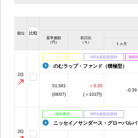
比較
順位
基準価額
前日比
（円）
（％）
１ヵ月
ラップ型
NISA成長投資枠
NI
のむラップ・ファンド（積極型）
1位
51,581
＋0.20
-0.39
(08/07)
(＋101円)
海外株式
NISA成長投資枠
ニッセイ／サンダース・グローバルバ
2位