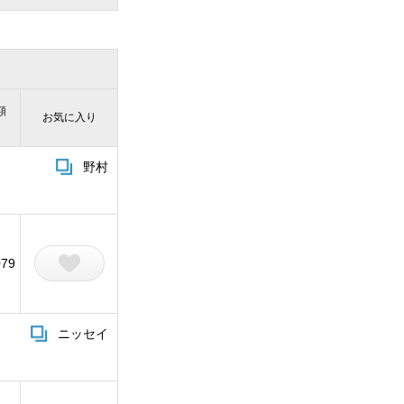
額
お気に入り
）
野村
079
ニッセイ