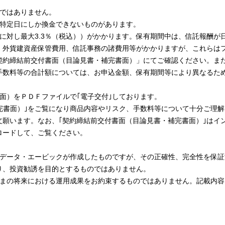
象ではありません。
、特定日にしか換金できないものがあります。
に対し最大3.3％（税込））がかかります。保有期間中は、信託報酬が
、外貨建資産保管費用、信託事務の諸費用等がかかりますが、これらは
契約締結前交付書面（目論見書・補完書面）」にてご確認ください。ま
手数料等の合計額については、お申込金額、保有期間等により異なるた
面）をＰＤＦファイルで｢電子交付｣しております。
完書面）｣をご覧になり商品内容やリスク、手数料等について十分ご理
願います。なお、｢契約締結前交付書面（目論見書・補完書面）｣はイ
ロードして、ご覧ください。
Ｔデータ・エービックが作成したものですが、その正確性、完全性を保証
り、投資勧誘を目的とするものではありません。
さまの将来における運用成果をお約束するものではありません。記載内容