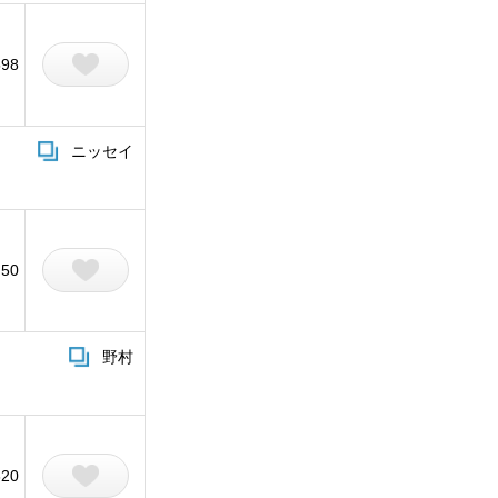
598
ニッセイ
50
野村
620