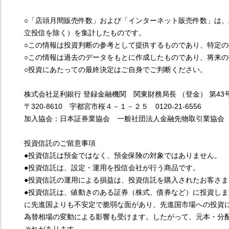
○「店頭月間販売件数」および「インターネット販売件数」は、
立投信を除く）を集計したものです。
○この情報は投資判断の参考として提供するものであり、特定
○この情報は過去のデータをもとに作成したものであり、将来
○投資にあたっての最終決定はご自身でご判断ください。
株式会社足利銀行 登録金融機関 関東財務局長 （登金） 第43
〒320-8610 宇都宮市桜４－１－２５ 0120-21-6556
加入協会：日本証券業協会 一般社団法人金融先物取引業協会
投資信託のご留意事項
●投資信託は預金ではなく、預金保険の対象ではありません。
●投資信託は、設定・運用を投信会社が行う商品です。
●投資信託の運用による損益は、投資信託を購入されたお客さ
●投資信託は、値動きのある証券（株式、債券など）に投資し
に先進国よりも不安定で脆弱な面があり、先進国市場への投資
為替相場の変動による影響も受けます。したがって、元本・分