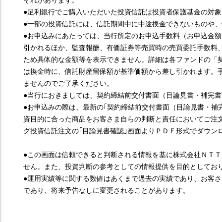
それがあります。
●足利銀行でご購入いただいた投資信託は投資者保護基金の対
●一部の投資信託には、信託期間中に中途換金できないものや
●お申込みにあたっては、当行所定のお申込手数料（お申込金額
引かれるほか、監査報酬、有価証券等売買時の売買委託手数料
ため具体的な金額等を表示できません。詳細は各ファンドの「
は換金時に、信託財産留保額が基準価額から差し引かれます。
ませんのでご了承ください。
●当行におきましては、契約締結前交付書面（目論見書・補完書
●お申込みの際は、最新の｢契約締結前交付書面（目論見書・補
資目的に合った商品をお客さま自らの判断と責任においてご注文
グ投資信託注文の｢目論見書確認｣画面よりＰＤＦ形式でダウン
●この画面は信頼できると判断される情報を基に株式会社ＮＴ
せん。また、投資判断の参考としての情報提供を目的としてお
●運用実績等に関する数値はあくまで過去の実績であり、お客
であり、将来予告なしに変更されることがあります。