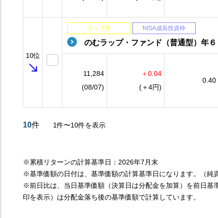
ラップ型
NISA成長投資枠
のむラップ・ファンド（普通型）年６
10位
11,284
＋0.04
0.40
(08/07)
(＋4円)
10
件
1件〜10件を表示
※累積リターンの計算基準日：2026年7月末
※基準価額の日付は、基準価額の計算基準日になります。（純
※前日比は、当日基準価額（決算日は分配金を加算）を前日基
印を表示）は分配金落ち後の基準価額で計算しています。