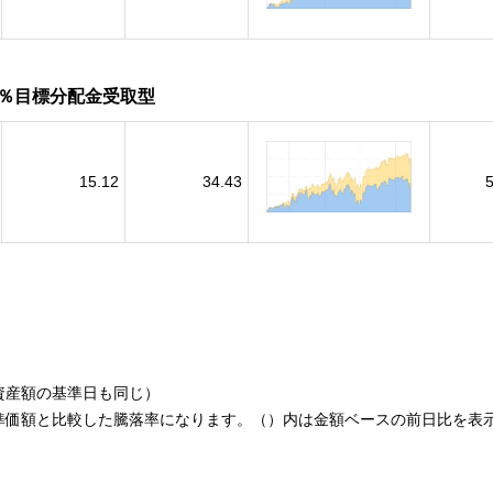
％目標分配金受取型
15.12
34.43
資産額の基準日も同じ）
準価額と比較した騰落率になります。（）内は金額ベースの前日比を表