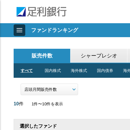
ファンドランキング
販売件数
シャープレシオ
すべて
国内株式
海外株式
国内債券
海
10
件
1件〜10件を表示
選択したファンド