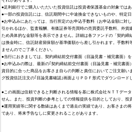
それがあります。
●足利銀行でご購入いただいた投資信託は投資者保護基金の対象ではあ
●一部の投資信託には、信託期間中に中途換金できないものや、特定
●お申込みにあたっては、当行所定のお申込手数料（お申込金額に対し
引かれるほか、監査報酬、有価証券等売買時の売買委託手数料、外貨
ため具体的な金額等を表示できません。詳細は各ファンドの「契約締
は換金時に、信託財産留保額が基準価額から差し引かれます。手数料
ませんのでご了承ください。
●当行におきましては、契約締結前交付書面（目論見書・補完書面）を
●お申込みの際は、最新の｢契約締結前交付書面（目論見書・補完書面
資目的に合った商品をお客さま自らの判断と責任においてご注文願いま
グ投資信託注文の｢目論見書確認｣画面よりＰＤＦ形式でダウンロード
●この画面は信頼できると判断される情報を基に株式会社ＮＴＴデー
せん。また、投資判断の参考としての情報提供を目的としており、投
●運用実績等に関する数値はあくまで過去の実績であり、お客さまの
であり、将来予告なしに変更されることがあります。