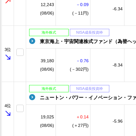
12,243
－0.09
-6.34
(08/06)
(－11円)
海外株式
NISA成長投資枠
東京海上・宇宙関連株式ファンド（為替ヘ
3位
39,180
－0.76
-8.34
(08/06)
(－302円)
海外株式
NISA成長投資枠
ニュートン・パワー・イノベーション・フ
4位
19,025
＋0.14
-5.96
(08/06)
(＋27円)