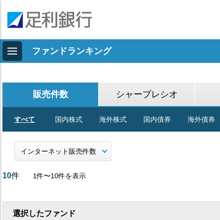
ファンドランキング
販売件数
シャープレシオ
すべて
国内株式
海外株式
国内債券
海外債券
10
件
1件〜10件を表示
選択したファンド