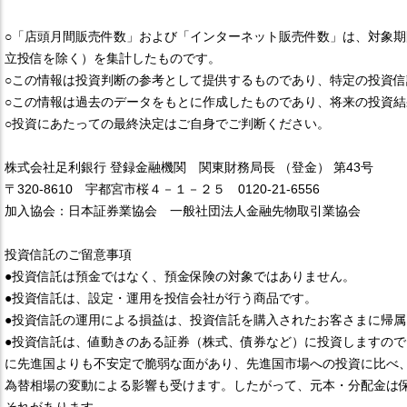
○「店頭月間販売件数」および「インターネット販売件数」は、対象期
立投信を除く）を集計したものです。
○この情報は投資判断の参考として提供するものであり、特定の投資
○この情報は過去のデータをもとに作成したものであり、将来の投資
○投資にあたっての最終決定はご自身でご判断ください。
株式会社足利銀行 登録金融機関 関東財務局長 （登金） 第43号
〒320-8610 宇都宮市桜４－１－２５ 0120-21-6556
加入協会：日本証券業協会 一般社団法人金融先物取引業協会
投資信託のご留意事項
●投資信託は預金ではなく、預金保険の対象ではありません。
●投資信託は、設定・運用を投信会社が行う商品です。
●投資信託の運用による損益は、投資信託を購入されたお客さまに帰属
●投資信託は、値動きのある証券（株式、債券など）に投資しますの
に先進国よりも不安定で脆弱な面があり、先進国市場への投資に比べ
為替相場の変動による影響も受けます。したがって、元本・分配金は