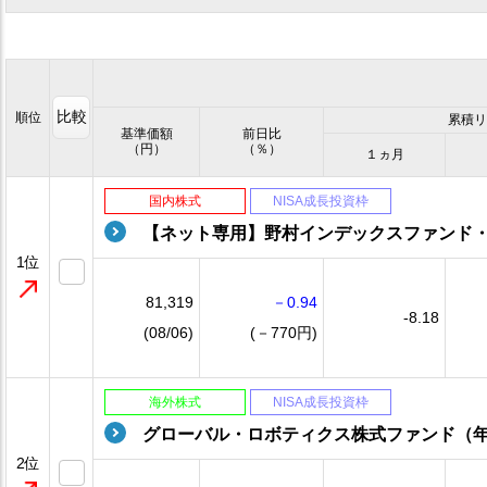
比較
順位
累積リ
基準価額
前日比
（円）
（％）
１ヵ月
国内株式
NISA成長投資枠
【ネット専用】野村インデックスファンド
1位
81,319
－0.94
-8.18
(08/06)
(－770円)
海外株式
NISA成長投資枠
グローバル・ロボティクス株式ファンド（
2位