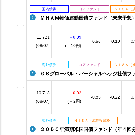
国内債券
コアファンド
ＮＩＳＡ（
ＭＨＡＭ物価連動国債ファンド（未来予想
11,721
－0.09
0.56
0.10
-0
(08/07)
(－10円)
海外債券
コアファンド
ＮＩＳＡ（
ＧＳグローバル・パーシャルヘッジ社債フ
10,718
＋0.02
-0.85
-0.22
0.
(08/07)
(＋2円)
海外債券
ＮＩＳＡ（成長投資枠）
２０５０年満期米国国債ファンド（年４回