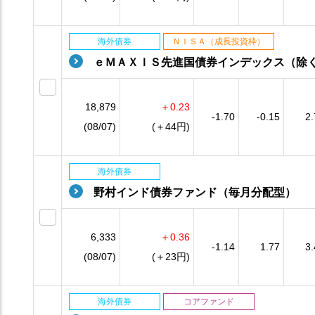
海外債券
ＮＩＳＡ（成長投資枠）
ｅＭＡＸＩＳ先進国債券インデックス（除
18,879
＋0.23
-1.70
-0.15
2.
(08/07)
(＋44円)
海外債券
野村インド債券ファンド（毎月分配型）
6,333
＋0.36
-1.14
1.77
3.
(08/07)
(＋23円)
海外債券
コアファンド