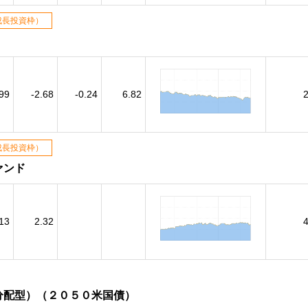
成長投資枠）
）
.99
-2.68
-0.24
6.82
成長投資枠）
ァンド
13
2.32
分配型）（２０５０米国債）