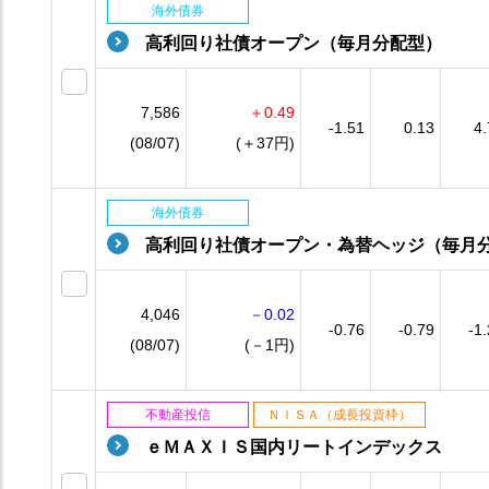
海外債券
高利回り社債オープン（毎月分配型）
7,586
＋0.49
-1.51
0.13
4.
(08/07)
(＋37円)
海外債券
高利回り社債オープン・為替ヘッジ（毎月
4,046
－0.02
-0.76
-0.79
-1
(08/07)
(－1円)
不動産投信
ＮＩＳＡ（成長投資枠）
ｅＭＡＸＩＳ国内リートインデックス