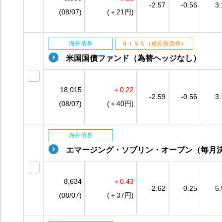
-2.57
-0.56
3.
(08/07)
(＋21円)
海外債券
ＮＩＳＡ（成長投資枠）
米国国債ファンド（為替ヘッジなし）
18,015
＋0.22
-2.59
-0.56
3.
(08/07)
(＋40円)
海外債券
エマージング・ソブリン・オープン（毎月
8,634
＋0.43
-2.62
0.25
5.
(08/07)
(＋37円)