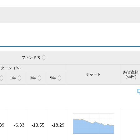
ファンド名
リターン（%）
純資産額
チャート
（億円）
1年
3年
5年
.39
-6.33
-13.55
-18.29