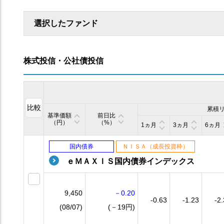
選択したファンド
株式投信・公社債投信
比較
累積
基準価額
前日比
（円）
（%）
1ヵ月
3ヵ月
6ヵ月
国内債券
ＮＩＳＡ（成長投資枠）
ｅＭＡＸＩＳ国内債券インデックス
9,450
－0.20
-0.63
-1.23
-2
(08/07)
(－19円)