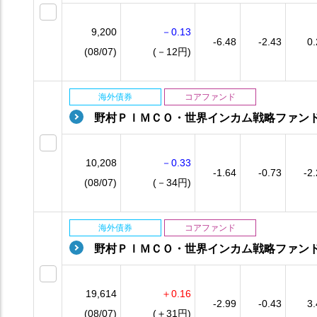
9,200
－0.13
-6.48
-2.43
0.
(08/07)
(－12円)
海外債券
コアファンド
野村ＰＩＭＣＯ・世界インカム戦略ファン
10,208
－0.33
-1.64
-0.73
-2
(08/07)
(－34円)
海外債券
コアファンド
野村ＰＩＭＣＯ・世界インカム戦略ファン
19,614
＋0.16
-2.99
-0.43
3.
(08/07)
(＋31円)