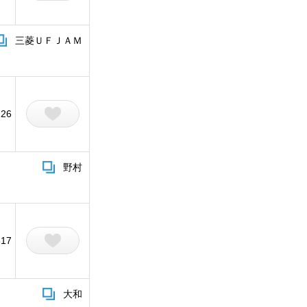
三菱ＵＦＪＡＭ
226
野村
817
大和