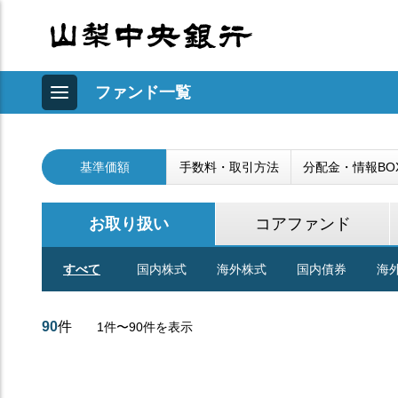
ファンド一覧
基準価額
手数料・取引方法
分配金・情報BO
お取り扱い
コアファンド
すべて
国内株式
海外株式
国内債券
海
90
件
1件〜90件を表示