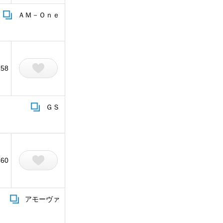
ＡＭ－Ｏｎｅ
258
ＧＳ
460
アモーヴァ