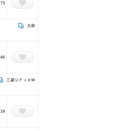
73
大和
46
三菱ＵＦＪＡＭ
218