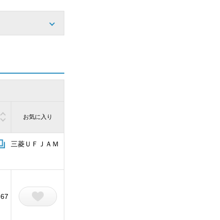
お気に入り
三菱ＵＦＪＡＭ
67