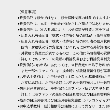
【留意事項】
●投資信託は預金ではなく、預金保険制度の対象ではありま
●投資信託は、元本・分配金が保証された商品ではありませ
●投資信託は、次の要因により、お受取額が投資元本を下回
・組み入れ有価証券（株式・債券等）等の値動き（価格変
・組み入れ有価証券（株式・債券等）等の発行者の信用状
国情・財務状況等の変化およびそれらに関する外部評価の
・外貨建て資産に投資するものは、この他に為替相場の変
・詳しくは各ファンドの最新の目論見書および目論見書補
●投資信託のお申込にあたっては、当行所定の申込手数料が
また一部のファンドには、換金時に信託財産留保額が基準
●お申込手数料は、お申込金額（１口あたりの基準価額×お
お支払総額は、お申込金額にお申込手数料額および手数料
●信託財産留保額は、基準価額に各ファンド所定の料率を乗
詳しくは各ファンドの最新の目論見書および目論見書補完
●最新の目論見書および目論見書補完書面はパソコンからダ
●お申込手数料・信託報酬等は銘柄によって異なり、また