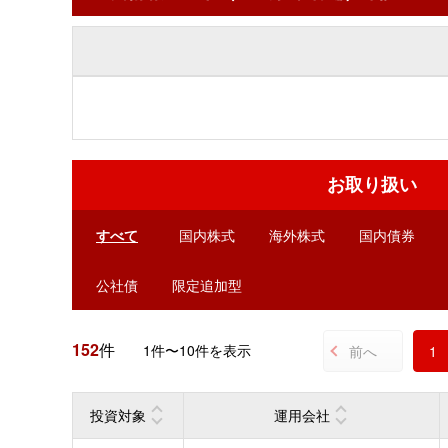
お取り扱い
すべて
国内株式
海外株式
国内債券
公社債
限定追加型
152
件
1件〜10件を表示
前へ
1
投資対象
運用会社