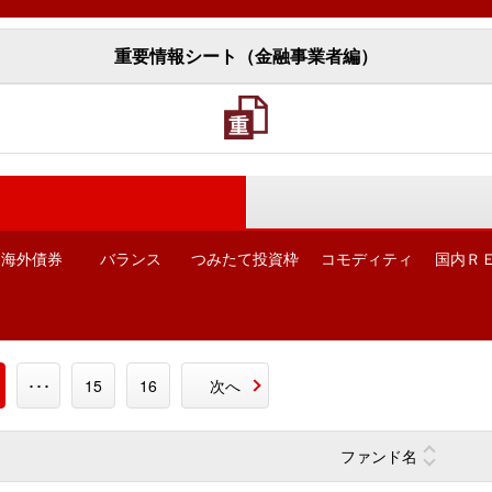
重要情報シート（金融事業者編）
海外債券
バランス
つみたて投資枠
コモディティ
国内Ｒ
･･･
15
16
次へ
ファンド名