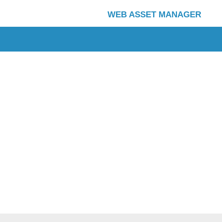
WEB ASSET MANAGER
Copyright (C) 2001 – 2026, NTT DATA ABIC Co., Ltd. All rights reserved