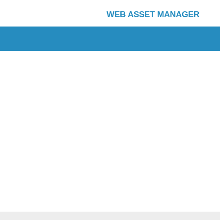
WEB ASSET MANAGER
Copyright (C) 2001 – 2026, NTT DATA ABIC Co., Ltd. All rights reserved