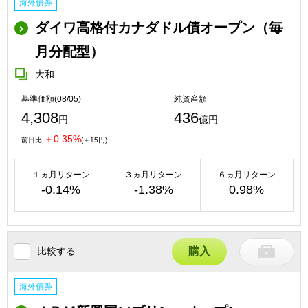
海外債券
ダイワ高格付カナダドル債オープン（毎
月分配型）
大和
基準価額(08/05)
純資産額
4,308
436
円
億円
＋0.35%
前日比:
(＋15円)
１ヵ月リターン
３ヵ月リターン
６ヵ月リターン
-0.14%
-1.38%
0.98%
比較する
購入
海外債券