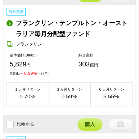
海外債券
フランクリン・テンプルトン・オースト
ラリア毎月分配型ファンド
フランクリン
基準価額(08/05)
純資産額
5,829
303
円
億円
＋0.99%
前日比:
(＋57円)
１ヵ月リターン
３ヵ月リターン
６ヵ月リターン
0.70%
0.59%
5.55%
比較する
購入