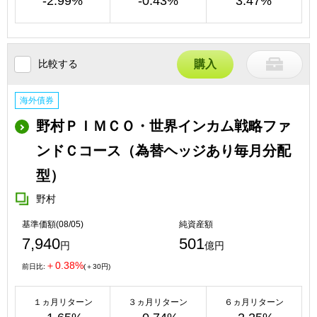
-2.99%
-0.43%
3.47%
比較する
購入
海外債券
野村ＰＩＭＣＯ・世界インカム戦略ファ
ンドＣコース（為替ヘッジあり毎月分配
型）
野村
基準価額(08/05)
純資産額
7,940
501
円
億円
＋0.38%
前日比:
(＋30円)
１ヵ月リターン
３ヵ月リターン
６ヵ月リターン