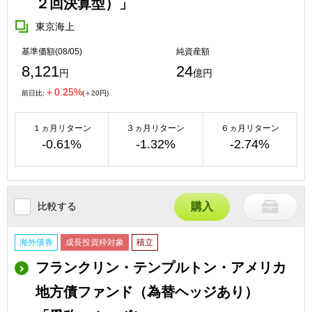
２回決算型）」
東京海上
基準価額(08/05)
純資産額
8,121
24
円
億円
＋0.25%
前日比:
(＋20円)
１ヵ月リターン
３ヵ月リターン
６ヵ月リターン
-0.61%
-1.32%
-2.74%
比較する
購入
海外債券
成長投資枠対象
積立
フランクリン・テンプルトン・アメリカ
地方債ファンド（為替ヘッジあり）