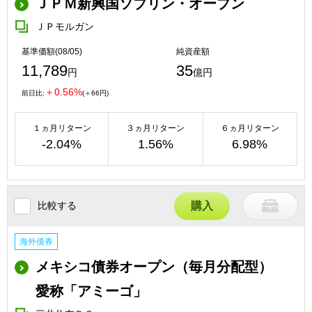
ＪＰＭ新興国ソブリン・オープン
ＪＰモルガン
基準価額(08/05)
純資産額
11,789
35
円
億円
＋0.56%
前日比:
(＋66円)
１ヵ月リターン
３ヵ月リターン
６ヵ月リターン
-2.04%
1.56%
6.98%
比較する
購入
海外債券
メキシコ債券オープン（毎月分配型）
愛称「アミーゴ」