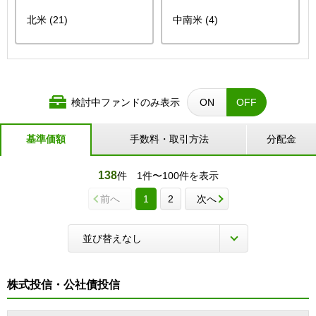
北米 (21)
中南米 (4)
検討中ファンドのみ表示
ON
OFF
基準価額
手数料・取引方法
分配金
138
件
1件〜100件を表示
前へ
1
2
次へ
株式投信・公社債投信