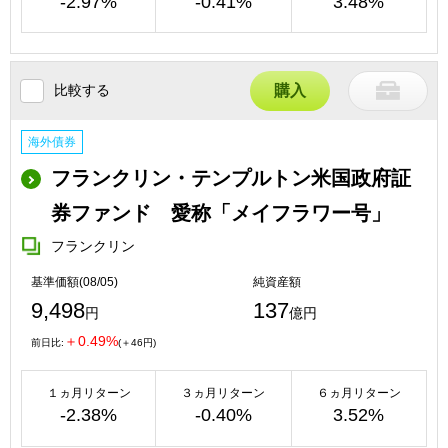
-2.97%
-0.41%
3.48%
比較する
購入
海外債券
フランクリン・テンプルトン米国政府証
券ファンド 愛称「メイフラワー号」
フランクリン
基準価額(08/05)
純資産額
9,498
137
円
億円
＋0.49%
前日比:
(＋46円)
１ヵ月リターン
３ヵ月リターン
６ヵ月リターン
-2.38%
-0.40%
3.52%