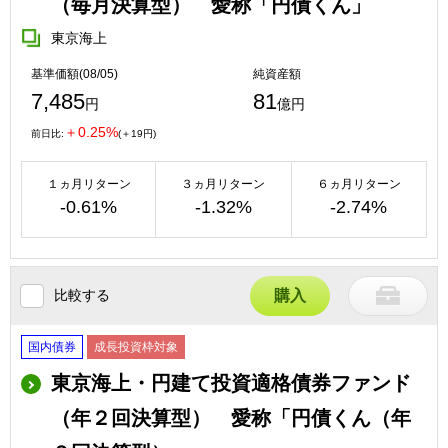
（毎月決算型） 愛称「円債くん」
東京海上
基準価額(08/05)
純資産額
7,485
81
円
億円
＋0.25%
前日比:
(＋19円)
１ヵ月リターン
３ヵ月リターン
６ヵ月リターン
-0.61%
-1.32%
-2.74%
比較する
購入
国内債券
成長投資枠対象
東京海上・円建て投資適格債券ファンド
（年２回決算型） 愛称「円債くん（年