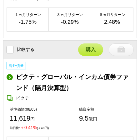
１ヵ月リターン
３ヵ月リターン
６ヵ月リターン
-1.75%
-0.29%
2.48%
比較する
購入
海外債券
ピクテ・グローバル・インカム債券ファ
ンド（隔月決算型）
ピクテ
基準価額(08/05)
純資産額
11,619
9.5
円
億円
＋0.41%
前日比:
(＋48円)