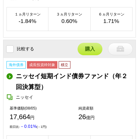
１ヵ月リターン
３ヵ月リターン
６ヵ月リターン
-1.84%
0.60%
1.71%
比較する
購入
海外債券
成長投資枠対象
積立
ニッセイ短期インド債券ファンド（年２
回決算型）
ニッセイ
基準価額(08/05)
純資産額
17,664
26
円
億円
－0.01%
前日比:
(－1円)