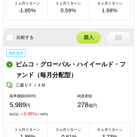
１ヵ月リターン
３ヵ月リターン
６ヵ月リターン
-1.85%
0.59%
1.68%
比較する
購入
海外債券
ピムコ・グローバル・ハイイールド・フ
ァンド（毎月分配型）
三菱ＵＦＪＡＭ
基準価額(08/05)
純資産額
5,989
278
円
億円
＋0.98%
前日比:
(＋58円)
１ヵ月リターン
３ヵ月リターン
６ヵ月リターン
-1.86%
-0.61%
3.23%