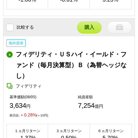
比較する
購入
海外債券
フィデリティ・ＵＳハイ・イールド・フ
ァンド（毎月決算型）Ｂ（為替ヘッジな
し）
フィデリティ
基準価額(08/05)
純資産額
3,634
7,254
円
億円
＋0.28%
前日比:
(＋10円)
１ヵ月リターン
３ヵ月リターン
６ヵ月リターン
-1.37%
0.50%
5.70%