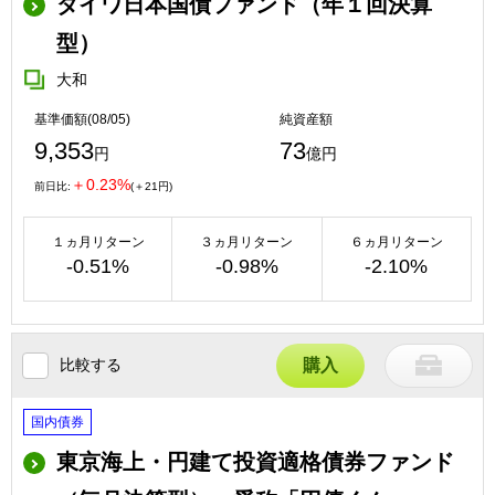
ダイワ日本国債ファンド（年１回決算
型）
大和
基準価額(08/05)
純資産額
9,353
73
円
億円
＋0.23%
前日比:
(＋21円)
１ヵ月リターン
３ヵ月リターン
６ヵ月リターン
-0.51%
-0.98%
-2.10%
比較する
購入
国内債券
東京海上・円建て投資適格債券ファンド