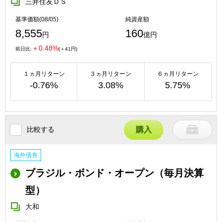
三井住友ＤＳ
基準価額(08/05)
純資産額
8,555
160
円
億円
＋0.48%
前日比:
(＋41円)
１ヵ月リターン
３ヵ月リターン
６ヵ月リターン
-0.76%
3.08%
5.75%
比較する
購入
海外債券
ブラジル・ボンド・オープン（毎月決算
型）
大和