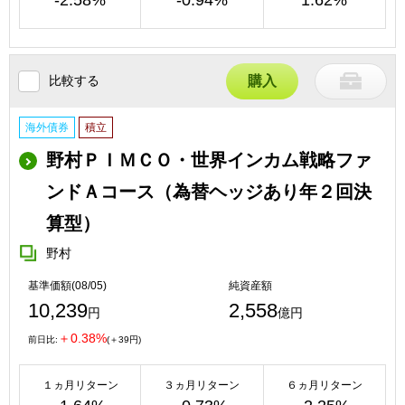
-2.58%
-0.94%
1.62%
比較する
購入
海外債券
積立
野村ＰＩＭＣＯ・世界インカム戦略ファ
ンドＡコース（為替ヘッジあり年２回決
算型）
野村
基準価額(08/05)
純資産額
10,239
2,558
円
億円
＋0.38%
前日比:
(＋39円)
１ヵ月リターン
３ヵ月リターン
６ヵ月リターン