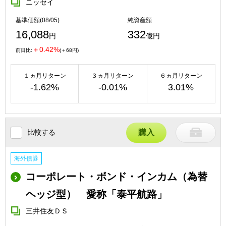
ニッセイ
基準価額(08/05)
純資産額
16,088
332
円
億円
＋0.42%
前日比:
(＋68円)
１ヵ月リターン
３ヵ月リターン
６ヵ月リターン
-1.62%
-0.01%
3.01%
比較する
購入
海外債券
コーポレート・ボンド・インカム（為替
ヘッジ型） 愛称「泰平航路」
三井住友ＤＳ