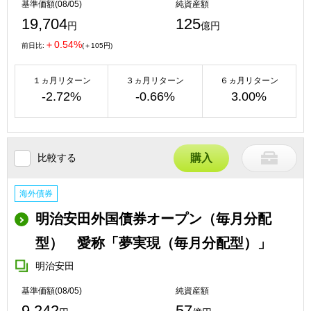
基準価額(08/05)
純資産額
19,704
125
円
億円
＋0.54%
前日比:
(＋105円)
１ヵ月リターン
３ヵ月リターン
６ヵ月リターン
-2.72%
-0.66%
3.00%
比較する
購入
海外債券
明治安田外国債券オープン（毎月分配
型） 愛称「夢実現（毎月分配型）」
明治安田
基準価額(08/05)
純資産額
9,242
57