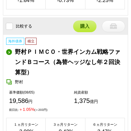
-1.64%
-0.73%
-2.25%
比較する
購入
海外債券
積立
野村ＰＩＭＣＯ・世界インカム戦略ファ
ンドＢコース（為替ヘッジなし年２回決
算型）
野村
基準価額(08/05)
純資産額
19,586
1,375
円
億円
＋1.05%
前日比:
(＋203円)
１ヵ月リターン
３ヵ月リターン
６ヵ月リターン