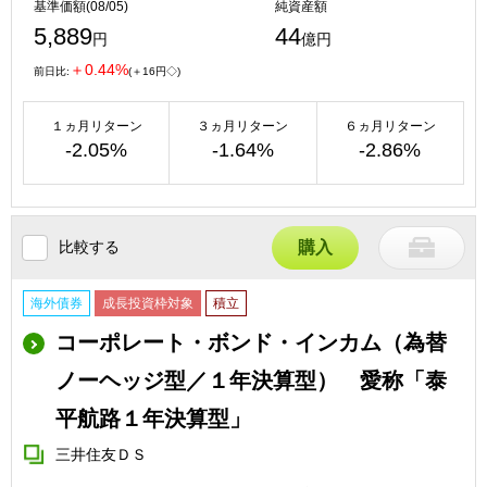
基準価額(08/05)
純資産額
5,889
44
円
億円
＋0.44%
前日比:
(＋16円◇)
１ヵ月リターン
３ヵ月リターン
６ヵ月リターン
-2.05%
-1.64%
-2.86%
比較する
購入
海外債券
成長投資枠対象
積立
コーポレート・ボンド・インカム（為替
ノーヘッジ型／１年決算型） 愛称「泰
平航路１年決算型」
三井住友ＤＳ