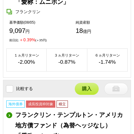
「愛称：ムニボン」
フランクリン
基準価額(08/05)
純資産額
9,097
18
円
億円
＋0.39%
前日比:
(＋35円)
１ヵ月リターン
３ヵ月リターン
６ヵ月リターン
-2.00%
-0.87%
-1.74%
比較する
購入
海外債券
成長投資枠対象
積立
フランクリン・テンプルトン・アメリカ
地方債ファンド（為替ヘッジなし）