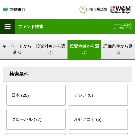
投信用語集
データ基準日
ファンド検索
2026年7月末
キーワードから
投資対象から選
投資地域から選
詳細条件から選
選ぶ
ぶ
ぶ
ぶ
検索条件
日本 (25)
アジア (8)
グローバル (77)
オセアニア (5)