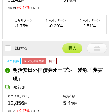
円
億円
＋0.47%
前日比:
(＋43円)
１ヵ月リターン
３ヵ月リターン
６ヵ月リターン
-1.75%
-0.29%
2.51%
比較する
購入
海外債券
成長投資枠対象
積立
明治安田外国債券オープン 愛称「夢実
現」
明治安田
基準価額(08/05)
純資産額
12,856
5.4
円
億円
＋0.47%
前日比:
(＋60円)