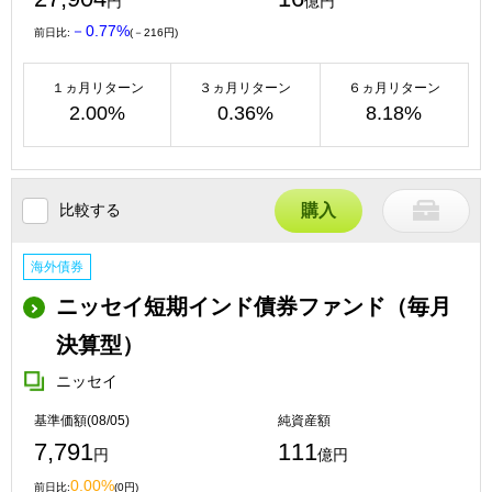
円
億円
－0.77%
前日比:
(－216円)
１ヵ月リターン
３ヵ月リターン
６ヵ月リターン
2.00%
0.36%
8.18%
比較する
購入
海外債券
ニッセイ短期インド債券ファンド（毎月
決算型）
ニッセイ
基準価額(08/05)
純資産額
7,791
111
円
億円
0.00%
前日比:
(0円)