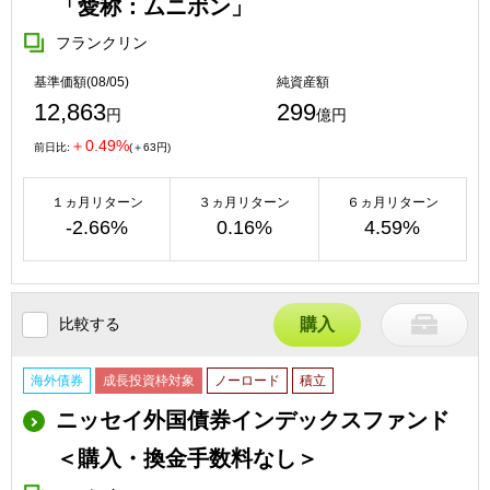
「愛称：ムニボン」
フランクリン
基準価額(08/05)
純資産額
12,863
299
円
億円
＋0.49%
前日比:
(＋63円)
１ヵ月リターン
３ヵ月リターン
６ヵ月リターン
-2.66%
0.16%
4.59%
比較する
購入
海外債券
成長投資枠対象
ノーロード
積立
ニッセイ外国債券インデックスファンド
＜購入・換金手数料なし＞