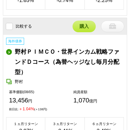
-1.65%
-0.74%
-2.25%
比較する
購入
海外債券
野村ＰＩＭＣＯ・世界インカム戦略ファ
ンドＤコース（為替ヘッジなし毎月分配
型）
野村
基準価額(08/05)
純資産額
13,456
1,070
円
億円
＋1.04%
前日比:
(＋138円)
１ヵ月リターン
３ヵ月リターン
６ヵ月リターン