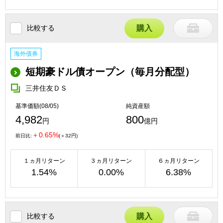
比較する
購入
海外債券
短期豪ドル債オープン（毎月分配型）
三井住友ＤＳ
基準価額(08/05)
純資産額
4,982
800
円
億円
＋0.65%
前日比:
(＋32円)
１ヵ月リターン
３ヵ月リターン
６ヵ月リターン
1.54%
0.00%
6.38%
比較する
購入