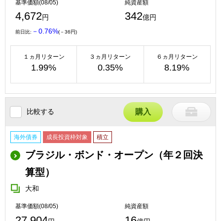
基準価額(08/05)
純資産額
4,672
342
円
億円
－0.76%
前日比:
(－36円)
１ヵ月リターン
３ヵ月リターン
６ヵ月リターン
1.99%
0.35%
8.19%
比較する
購入
海外債券
成長投資枠対象
積立
ブラジル・ボンド・オープン（年２回決
算型）
大和
基準価額(08/05)
純資産額
27,904
16