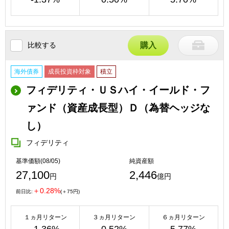
比較する
購入
海外債券
成長投資枠対象
積立
フィデリティ・ＵＳハイ・イールド・フ
ァンド（資産成長型）Ｄ（為替ヘッジな
し）
フィデリティ
基準価額(08/05)
純資産額
27,100
2,446
円
億円
＋0.28%
前日比:
(＋75円)
１ヵ月リターン
３ヵ月リターン
６ヵ月リターン
-1.36%
0.52%
5.77%