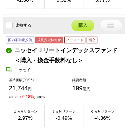
比較する
購入
国内不動産投信
成長投資枠対象
ノーロード
積立
ニッセイＪリートインデックスファンド
＜購入・換金手数料なし＞
ニッセイ
基準価額(08/05)
純資産額
21,744
199
円
億円
＋0.18%
前日比:
(＋38円)
１ヵ月リターン
３ヵ月リターン
６ヵ月リターン
2.97%
-0.49%
-4.36%