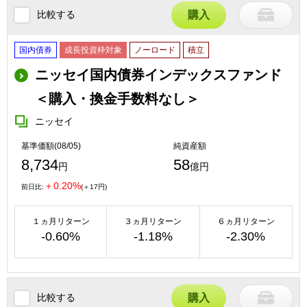
比較する
購入
国内債券
成長投資枠対象
ノーロード
積立
ニッセイ国内債券インデックスファンド
＜購入・換金手数料なし＞
ニッセイ
基準価額(08/05)
純資産額
8,734
58
円
億円
＋0.20%
前日比:
(＋17円)
１ヵ月リターン
３ヵ月リターン
６ヵ月リターン
-0.60%
-1.18%
-2.30%
比較する
購入