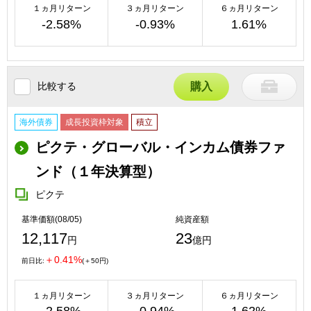
１ヵ月リターン
３ヵ月リターン
６ヵ月リターン
-2.58%
-0.93%
1.61%
比較する
購入
海外債券
成長投資枠対象
積立
ピクテ・グローバル・インカム債券ファ
ンド（１年決算型）
ピクテ
基準価額(08/05)
純資産額
12,117
23
円
億円
＋0.41%
前日比:
(＋50円)
１ヵ月リターン
３ヵ月リターン
６ヵ月リターン