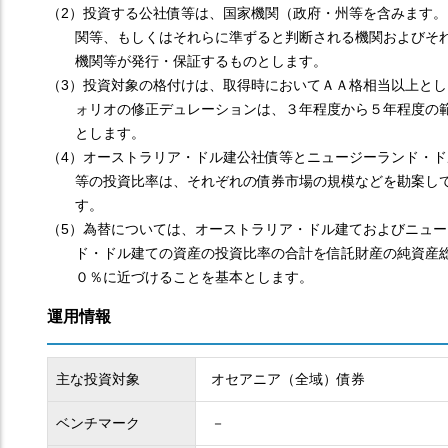
（2）投資する公社債等は、国家機関（政府・州等を含みます。
関等、もしくはそれらに準ずると判断される機関およびそ
機関等が発行・保証するものとします。
（3）投資対象の格付けは、取得時においてＡＡ格相当以上とし
ォリオの修正デュレーションは、３年程度から５年程度の
とします。
（4）オーストラリア・ドル建公社債等とニュージーランド・ド
等の投資比率は、それぞれの債券市場の規模などを勘案し
す。
（5）為替については、オーストラリア・ドル建ておよびニュー
ド・ドル建ての資産の投資比率の合計を信託財産の純資産
０％に近づけることを基本とします。
運用情報
主な投資対象
オセアニア（全域）債券
ベンチマーク
－