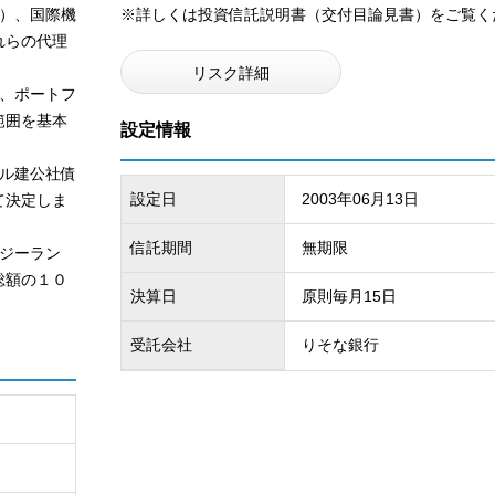
）、国際機
※詳しくは投資信託説明書（交付目論見書）をご覧く
れらの代理
リスク詳細
、ポートフ
範囲を基本
設定情報
ル建公社債
設定日
2003年06月13日
て決定しま
信託期間
無期限
ジーラン
総額の１０
決算日
原則毎月15日
受託会社
りそな銀行