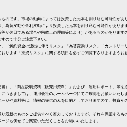
るものです。市場の動向によっては投資した元本を割り込む可能性があ
は、為替変動や金利変動により投資した元本を割り込む可能性がありま
所等が休日である場合や宗教上の理由等により）があるものがあります
ますので十分ご注意下さい。
ク」「解約資金の流出に伴うリスク」「為替変動リスク」「カントリー
ております「投資リスク」に関する項目を必ずご閲覧下さりますようお
見書）」「商品説明資料（販売用資料）」および「運用レポート」等を
」につきましては、運用会社のホームページにてご確認をお願いいたし
ページや資料等は、情報の提供のみを目的としておりますので、投資そ
限り最新のものをご提供すべく努力しておりますが、それを保証するも
ページも併せてご閲覧いただくことをお願いいたします。