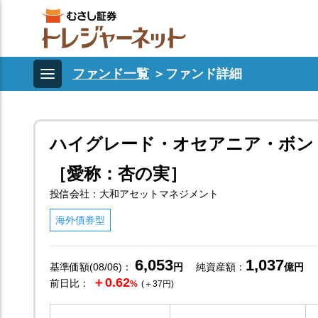
ファンド一覧
＞
ファンド詳細
ハイグレード・オセアニア・ボン
［愛称：杏の実］
投信会社：大和アセットマネジメント
海外債券型
6,053
1,037
基準価額(08/06)：
円
純資産額：
億円
＋0.62
前日比：
%
(＋37円)