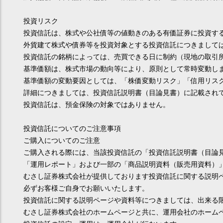
投資リスク
投資信託は、株式や公社債等の値動きのある有価証券に投資す
外貨建て株式や債券等を投資対象とする投資信託につきまして
投資信託の銘柄によっては、売買できる日に制約（現地の取引
基準価額は、株式市場の動向等により、原則として常時変動し
基準価額の変動要因としては、「株価変動リスク」「信用リス
詳細につきましては、投資信託説明書（目論見書）に記載され
投資信託は、預金保険の対象ではありません。
投資信託についてのご注意事項
ご購入についてのご注意
ご購入される際には、当該投資信託の「投資信託説明書（目論
「運用レポート」および一部の「商品説明資料（販売用資料）
むさし証券株式会社が提供しております投資信託に関する説明
必ずお客様ご自身でお願いいたします。
投資信託に関する説明ページや資料等につきましては、出来る
むさし証券株式会社のホームページと共に、運用会社のホーム