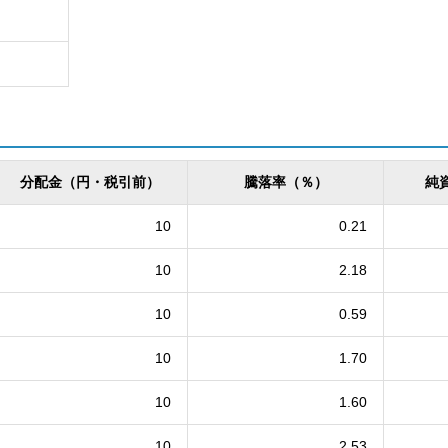
分配金（円・税引前）
騰落率（％）
純
10
0.21
10
2.18
10
0.59
10
1.70
10
1.60
10
2.53