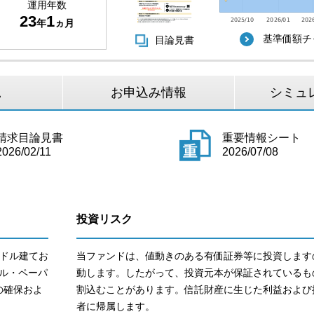
運用年数
23
1
年
ヵ月
基準価額チ
目論見書
況
お申込み情報
シミュ
請求目論見書
重要情報シート
2026/02/11
2026/07/08
投資リスク
ドル建てお
当ファンドは、値動きのある有価証券等に投資します
ル・ペーパ
動します。したがって、投資元本が保証されているも
の確保およ
割込むことがあります。信託財産に生じた利益および
者に帰属します。