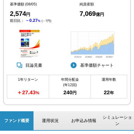
基準価額 (08/05)
純資産額
2,574
7,069
円
億円
－0.27
前日比：
%
(－7円)
目論見書
基準価額チャート
1年リターン
年間分配金
運用年数
(年12回)
＋27.43
240
22
%
円
年
シミュレーショ
ファンド概要
運用状況
お申込み情報
ン