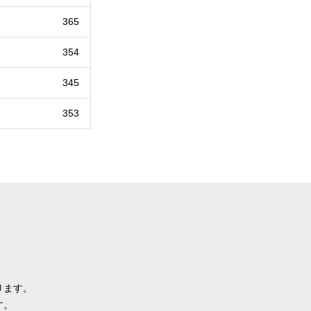
365
354
345
353
ります。
す。