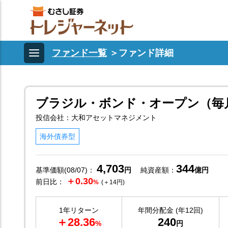
ファンド一覧
＞
ファンド詳細
ブラジル・ボンド・オープン（毎
投信会社：大和アセットマネジメント
海外債券型
4,703
344
基準価額(08/07)：
円
純資産額：
億円
＋0.30
前日比：
%
(＋14円)
1年リターン
年間分配金 (年12回)
＋28.36
240
%
円