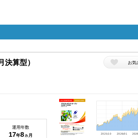
月決算型）
お気
運用年数
17
8
年
ヵ月