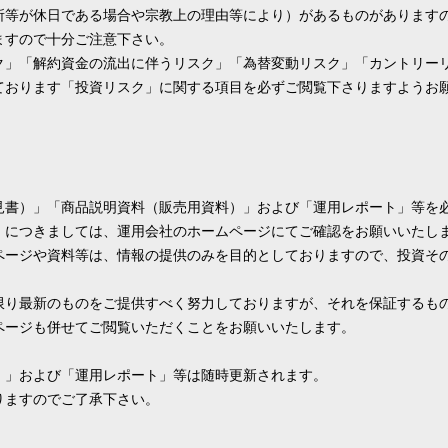
所等が休日である場合や宗教上の理由等により）があるものがあります
ますので十分ご注意下さい。
ク」「解約資金の流出に伴うリスク」「為替変動リスク」「カントリー
ております「投資リスク」に関する項目を必ずご閲覧下さりますようお
見書）」「商品説明資料（販売用資料）」および「運用レポート」等を
」につきましては、運用会社のホームページにてご確認をお願いいたし
ページや資料等は、情報の提供のみを目的としておりますので、投資そ
限り最新のものをご提供すべく努力しておりますが、それを保証するも
ページも併せてご閲覧いただくことをお願いいたします。
）」および「運用レポート」等は随時更新されます。
りますのでご了承下さい。