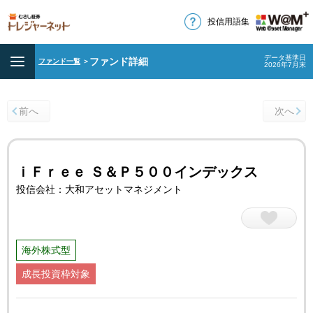
投信用語集
データ基準日
ファンド詳細
ファンド一覧
＞
2026年7月末
前へ
次へ
ｉＦｒｅｅ Ｓ＆Ｐ５００インデックス
投信会社：大和アセットマネジメント
海外株式型
成長投資枠対象