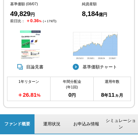
基準価額 (08/07)
純資産額
49,829
8,184
円
億円
＋0.36
前日比：
%
(＋179円)
目論見書
基準価額チャート
1年リターン
年間分配金
運用年数
(年1回)
＋26.81
0
8
11
%
円
年
ヵ月
シミュレーショ
ファンド概要
運用状況
お申込み情報
ン