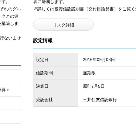
ます。
者に帰属します。
ぞれのグル
※詳しくは投資信託説明書（交付目論見書）をご覧く
ークとの連
を構築しま
リスク詳細
行ないませ
設定情報
設定日
2016年09月08日
信託期間
無期限
決算日
原則7月5日
換算＞
受託会社
三井住友信託銀行