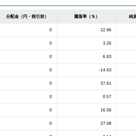
分配金（円・税引前）
騰落率（％）
純
0
22.86
0
3.26
0
6.83
0
-14.63
0
37.61
0
0.57
0
16.56
0
27.08