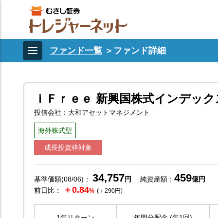
ファンド一覧
＞
ファンド詳細
ｉＦｒｅｅ 新興国株式インデック
投信会社：大和アセットマネジメント
海外株式型
成長投資枠対象
34,757
459
基準価額(08/06)：
円
純資産額：
億円
＋0.84
前日比：
%
(＋290円)
1年リターン
年間分配金 (年1回)