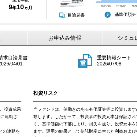
9
10
年
ヵ月
基準価額チ
目論見書
況
お申込み情報
シミュ
請求目論見書
重要情報シート
2026/04/01
2026/07/08
投資リスク
、投資成果
当ファンドは、値動きのある有価証券等に投資します
きに連動さ
動します。したがって、投資者の投資元本は保証され
く、基準価額の下落により、損失を被り、投資元本を
スとの連動を
ます。運用の結果として信託財産に生じた利益および