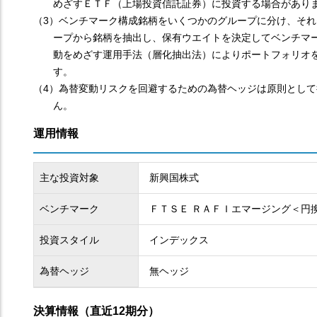
めざすＥＴＦ（上場投資信託証券）に投資する場合があり
（3）ベンチマーク構成銘柄をいくつかのグループに分け、それ
ープから銘柄を抽出し、保有ウエイトを決定してベンチマ
動をめざす運用手法（層化抽出法）によりポートフォリオ
す。
（4）為替変動リスクを回避するための為替ヘッジは原則として
ん。
運用情報
主な投資対象
新興国株式
ベンチマーク
ＦＴＳＥ ＲＡＦＩエマージング＜円
投資スタイル
インデックス
為替ヘッジ
無ヘッジ
決算情報（直近12期分）