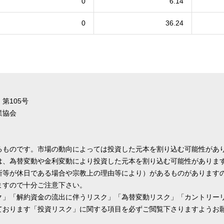
0
6.14
0
36.24
第105号
業協会
るものです。市場の動向によっては投資した元本を割り込む可能性があ
は、為替変動や金利変動により投資した元本を割り込む可能性がありま
所等が休日である場合や宗教上の理由等により）があるものがあります
ますので十分ご注意下さい。
ク」「解約資金の流出に伴うリスク」「為替変動リスク」「カントリー
ております「投資リスク」に関する項目を必ずご閲覧下さりますようお