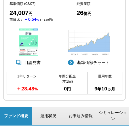
基準価額 (08/07)
純資産額
24,007
26
円
億円
－0.54
前日比：
%
(－130円)
目論見書
基準価額チャート
1年リターン
年間分配金
運用年数
(年1回)
＋28.48
0
9
10
%
円
年
ヵ月
シミュレーショ
ファンド概要
運用状況
お申込み情報
ン