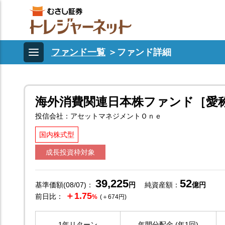
ファンド一覧
＞
ファンド詳細
海外消費関連日本株ファンド［愛
投信会社：アセットマネジメントＯｎｅ
国内株式型
成長投資枠対象
39,225
52
基準価額(08/07)：
円
純資産額：
億円
＋1.75
前日比：
%
(＋674円)
1年リターン
年間分配金 (年1回)