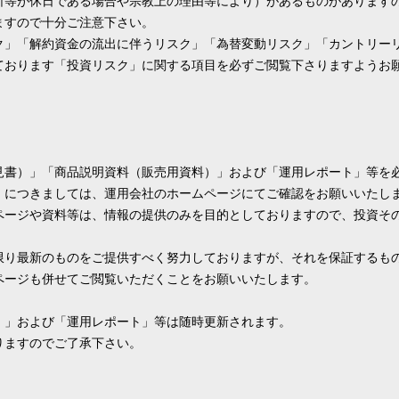
所等が休日である場合や宗教上の理由等により）があるものがあります
ますので十分ご注意下さい。
ク」「解約資金の流出に伴うリスク」「為替変動リスク」「カントリー
ております「投資リスク」に関する項目を必ずご閲覧下さりますようお
見書）」「商品説明資料（販売用資料）」および「運用レポート」等を
」につきましては、運用会社のホームページにてご確認をお願いいたし
ページや資料等は、情報の提供のみを目的としておりますので、投資そ
限り最新のものをご提供すべく努力しておりますが、それを保証するも
ページも併せてご閲覧いただくことをお願いいたします。
）」および「運用レポート」等は随時更新されます。
りますのでご了承下さい。