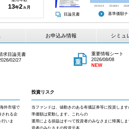
13
2
年
ヵ月
基準価額チ
目論見書
況
お申込み情報
シミュ
重要情報シート
請求目論見書
2026/08/08
2026/02/27
投資リスク
海外市場で
当ファンドは、値動きのある有価証券等に投資します
待される企
準価額は変動します。これらの
を行いま
運用による損益はすべて投資者のみなさまに帰属しま
資者のみなさまの投資元本