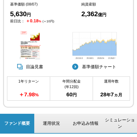
基準価額 (08/07)
純資産額
5,630
2,362
円
億円
＋0.18
前日比：
%
(＋10円)
目論見書
基準価額チャート
1年リターン
年間分配金
運用年数
(年12回)
＋7.98
60
28
7
%
円
年
ヵ月
シミュレーショ
ファンド概要
運用状況
お申込み情報
ン