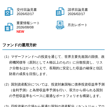
交付目論見書
請求目論見書
2026/02/17
2026/02/17
重要情報シート
月次レポート
2026/08/08
ファンドの運用方針
（1）マザーファンドへの投資を通じて、世界主要先進国の国債、政
府機関債等（原則としてＡ格以上のもの）に分散投資し、リス
ク分散をはかったうえで、長期的に安定した収益の確保と信託
財産の成長を目指します。
（2）国別資産配分については、投資対象国毎に債券投資収益率予測
（金利予測）と為替収益率予測を行い、双方から得られる国別
の予想収益率をベースに最適なポートフォリオを構築します。
（3）円投資家の立場から最適な国別の資産配分（カントリー・アロ