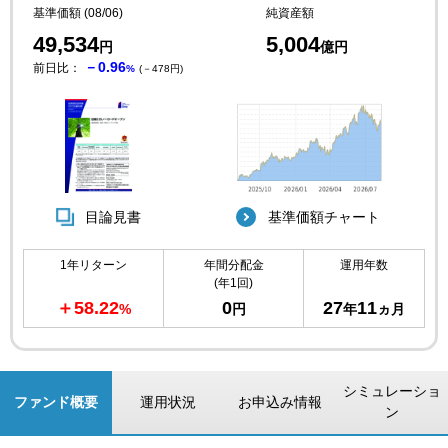
基準価額 (08/06)
純資産額
49,534
5,004
円
億円
－0.96
前日比：
%
(－478円)
目論見書
基準価額チャート
1年リターン
年間分配金
運用年数
(年1回)
＋58.22
0
27
11
%
円
年
ヵ月
シミュレーショ
ファンド概要
運用状況
お申込み情報
ン