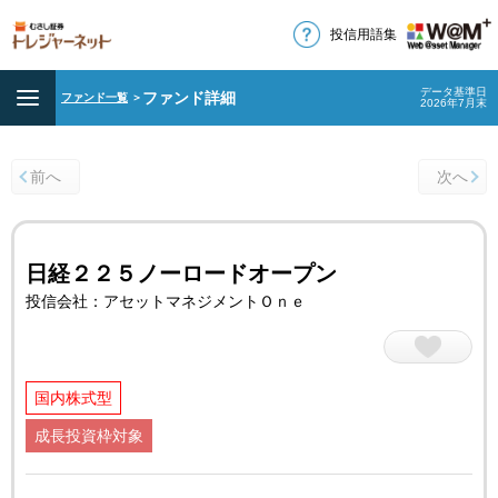
投信用語集
データ基準日
ファンド詳細
ファンド一覧
＞
2026年7月末
前へ
次へ
日経２２５ノーロードオープン
投信会社：アセットマネジメントＯｎｅ
国内株式型
成長投資枠対象