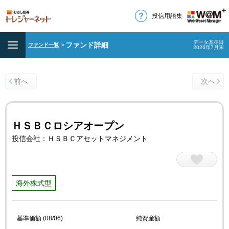
投信用語集
データ基準日
ファンド詳細
ファンド一覧
＞
2026年7月末
前へ
次へ
ＨＳＢＣロシアオープン
投信会社：ＨＳＢＣアセットマネジメント
海外株式型
基準価額 (08/06)
純資産額