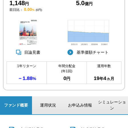
1,148
5.0
円
億円
0.00
前日比：
%
(0円)
目論見書
基準価額チャート
1年リターン
年間分配金
運用年数
(年1回)
－1.88
0
19
4
%
円
年
ヵ月
シミュレーショ
ファンド概要
運用状況
お申込み情報
ン