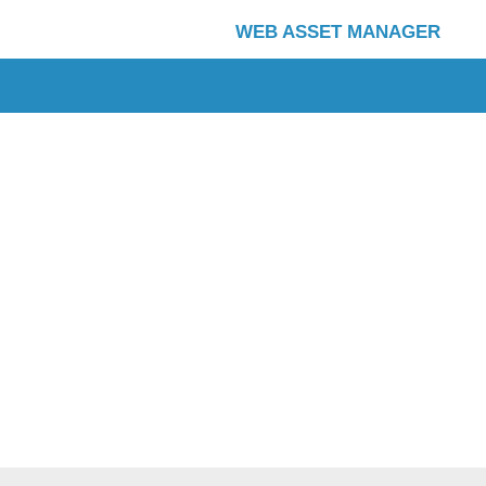
WEB ASSET MANAGER
Copyright (C) 2001 – 2026, NTT DATA ABIC Co., Ltd. All rights reserved