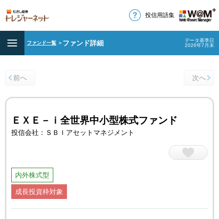
投信用語集
データ基準日
ファンド詳細
ファンド一覧
＞
2026年7月末
前へ
次へ
ＥＸＥ－ｉ全世界中小型株式ファンド
投信会社：ＳＢＩアセットマネジメント
内外株式型
成長投資枠対象