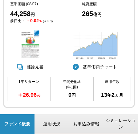
基準価額 (08/07)
純資産額
44,258
265
円
億円
＋0.02
前日比：
%
(＋8円)
目論見書
基準価額チャート
1年リターン
年間分配金
運用年数
(年1回)
＋26.96
0
13
2
%
円
年
ヵ月
シミュレーショ
ファンド概要
運用状況
お申込み情報
ン