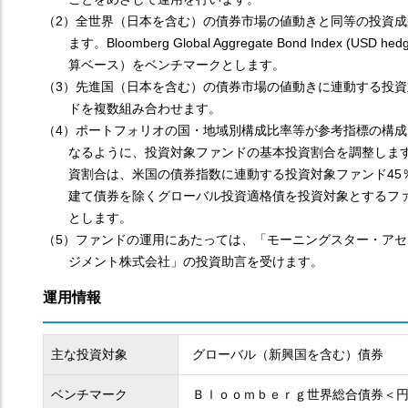
（2）全世界（日本を含む）の債券市場の値動きと同等の投資成
ます。Bloomberg Global Aggregate Bond Index (USD h
算ベース）をベンチマークとします。
（3）先進国（日本を含む）の債券市場の値動きに連動する投資
ドを複数組み合わせます。
（4）ポートフォリオの国・地域別構成比率等が参考指標の構成
なるように、投資対象ファンドの基本投資割合を調整しま
資割合は、米国の債券指数に連動する投資対象ファンド45
建て債券を除くグローバル投資適格債を投資対象とするファ
とします。
（5）ファンドの運用にあたっては、「モーニングスター・アセ
ジメント株式会社」の投資助言を受けます。
運用情報
主な投資対象
グローバル（新興国を含む）債券
ベンチマーク
Ｂｌｏｏｍｂｅｒｇ世界総合債券＜