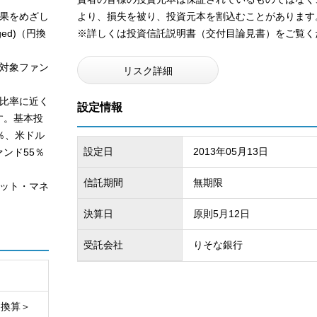
果をめざし
より、損失を被り、投資元本を割込むことがあります
edged)（円換
※詳しくは投資信託説明書（交付目論見書）をご覧く
対象ファン
リスク詳細
比率に近く
設定情報
す。基本投
％、米ドル
設定日
2013年05月13日
ンド55％
信託期間
無期限
ット・マネ
決算日
原則5月12日
受託会社
りそな銀行
円換算＞