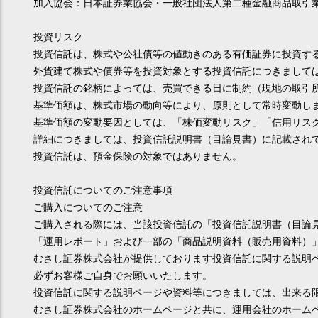
加入協会：日本証券業協会・一般社団法人第二種金融商品取引
投資リスク
投資信託は、株式や公社債等の値動きのある有価証券に投資す
外貨建て株式や債券等を投資対象とする投資信託につきまして
投資信託の銘柄によっては、売買できる日に制約（現地の取引
基準価額は、株式市場の動向等により、原則として常時変動し
基準価額の変動要因としては、「株価変動リスク」「信用リス
詳細につきましては、投資信託説明書（目論見書）に記載され
投資信託は、預金保険の対象ではありません。
投資信託についてのご注意事項
ご購入についてのご注意
ご購入される際には、当該投資信託の「投資信託説明書（目論
「運用レポート」および一部の「商品説明資料（販売用資料）
むさし証券株式会社が提供しております投資信託に関する説明
必ずお客様ご自身でお願いいたします。
投資信託に関する説明ページや資料等につきましては、出来る
むさし証券株式会社のホームページと共に、運用会社のホーム