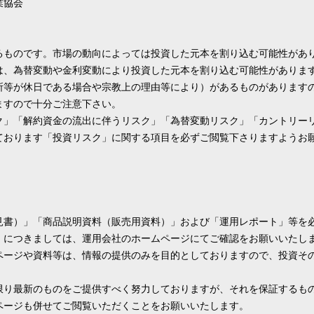
業協会
るものです。市場の動向によっては投資した元本を割り込む可能性があ
は、為替変動や金利変動により投資した元本を割り込む可能性がありま
所等が休日である場合や宗教上の理由等により）があるものがあります
ますので十分ご注意下さい。
ク」「解約資金の流出に伴うリスク」「為替変動リスク」「カントリー
ております「投資リスク」に関する項目を必ずご閲覧下さりますようお
見書）」「商品説明資料（販売用資料）」および「運用レポート」等を
」につきましては、運用会社のホームページにてご確認をお願いいたし
ページや資料等は、情報の提供のみを目的としておりますので、投資そ
限り最新のものをご提供すべく努力しておりますが、それを保証するも
ページも併せてご閲覧いただくことをお願いいたします。