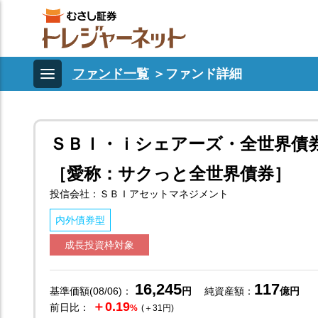
ファンド一覧
＞
ファンド詳細
ＳＢＩ・ｉシェアーズ・全世界債
［愛称：サクっと全世界債券］
投信会社：ＳＢＩアセットマネジメント
内外債券型
成長投資枠対象
16,245
117
基準価額(08/06)：
円
純資産額：
億円
＋0.19
前日比：
%
(＋31円)