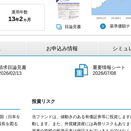
運用年数
13
2
年
ヵ月
基準価額チ
目論見書
況
お申込み情報
シミュ
請求目論見書
重要情報シート
2026/02/13
2026/07/08
投資リスク
国（日本を
当ファンドは、値動きのある有価証券等に投資します
成長を図る
動します。また、外貨建資産には為替リスクもありま
資者の皆様の投資元本は保証されているものではなく