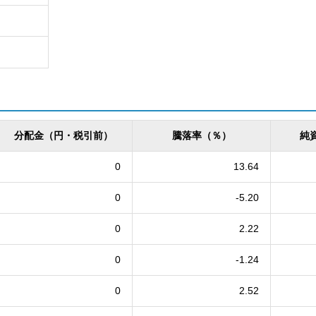
分配金（円・税引前）
騰落率（％）
純
0
13.64
0
-5.20
0
2.22
0
-1.24
0
2.52